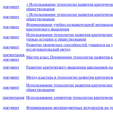
« Использование технологии развития критическ
документ
обществознания
« Использование технологии развития критическ
документ
обществознания
Формирование учебно-познавательной мотивации
документ
критического мышления
Использование технологии развития критическог
документ
уроках истории и обществознания
Развитие творческих способностей учащихся на у
документ
исследовательский метод
презентация,
Мастер класс.Применение технологии развития к
документ
документ
Развитие критического мышления школьников на
документ
Метод кластера в технологии развития критичес
Использование технологии развития критическо
документ
обществознания
презентация
Использование элементов технологии критическо
документ
Формирование метапредметных результатов на ур