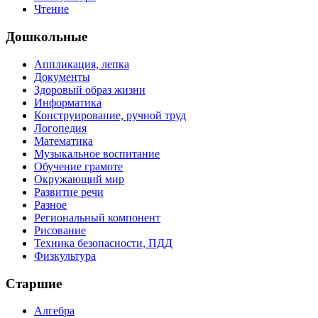
Чтение
Дошкольные
Аппликация, лепка
Документы
Здоровый образ жизни
Информатика
Конструирование, ручной труд
Логопедия
Математика
Музыкальное воспитание
Обучение грамоте
Окружающий мир
Развитие речи
Разное
Региональный компонент
Рисование
Техника безопасности, ПДД
Физкультура
Старшие
Алгебра