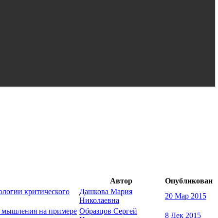
Автор
Опубликован
ологии критического
Дашкова Мария
20 Мар 2015
Николаевна
о мышления на примере
Образцов Сергей
8 Дек 2015