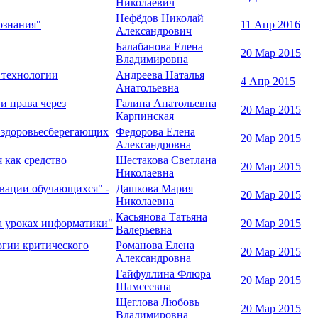
Николаевич
Нефёдов Николай
ознания"
11 Апр 2016
Александрович
Балабанова Елена
20 Мар 2015
Владимировна
 технологии
Андреева Наталья
4 Апр 2015
Анатольевна
 права через
Галина Анатольевна
20 Мар 2015
Карпинская
 здоровьесберегающих
Федорова Елена
20 Мар 2015
Александровна
 как средство
Шестакова Светлана
20 Мар 2015
Николаевна
вации обучающихся" -
Дашкова Мария
20 Мар 2015
Николаевна
Касьянова Татьяна
а уроках информатики"
20 Мар 2015
Валерьевна
огии критического
Романова Елена
20 Мар 2015
Александровна
Гайфуллина Флюра
20 Мар 2015
Шамсеевна
Щеглова Любовь
20 Мар 2015
Владимировна