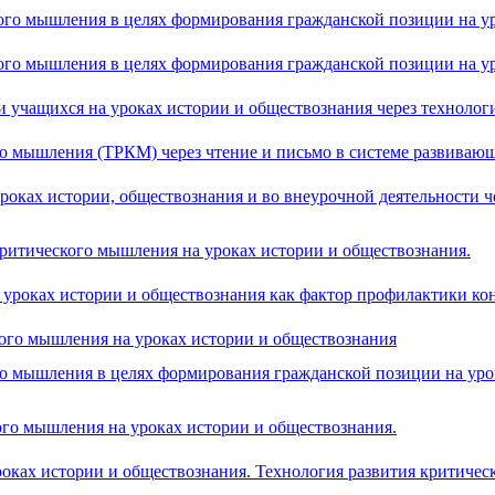
ого мышления в целях формирования гражданской позиции на у
ого мышления в целях формирования гражданской позиции на у
 учащихся на уроках истории и обществознания через технолог
о мышления (ТРКМ) через чтение и письмо в системе развивающ
роках истории, обществознания и во внеурочной деятельности ч
ритического мышления на уроках истории и обществознания.
 уроках истории и обществознания как фактор профилактики к
кого мышления на уроках истории и обществознания
го мышления в целях формирования гражданской позиции на уро
го мышления на уроках истории и обществознания.
оках истории и обществознания. Технология развития критичес