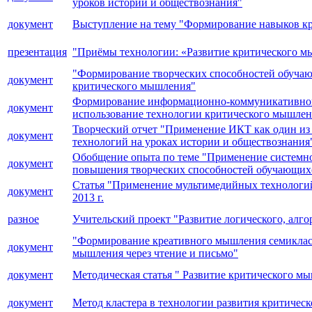
уроков истории и обществознания"
документ
Выступление на тему "Формирование навыков кр
презентация
"Приёмы технологии: «Развитие критического м
"Формирование творческих способностей обучающ
документ
критического мышления"
Формирование информационно-коммуникативной к
документ
использование технологии критического мышлен
Творческий отчет "Применение ИКТ как один из
документ
технологий на уроках истории и обществознания
Обобщение опыта по теме "Применение системно 
документ
повышения творческих способностей обучающих
Статья "Применение мультимедийных технологий
документ
2013 г.
разное
Учительский проект "Развитие логического, алг
"Формирование креативного мышления семиклассн
документ
мышления через чтение и письмо"
документ
Методическая статья " Развитие критического м
документ
Метод кластера в технологии развития критичес