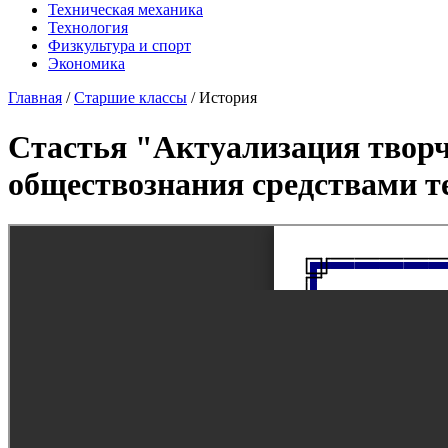
Техническая механика
Технология
Физкультура и спорт
Экономика
Главная
/
Старшие классы
/
История
Стастья "Актуализация творч
обществознания средствами т