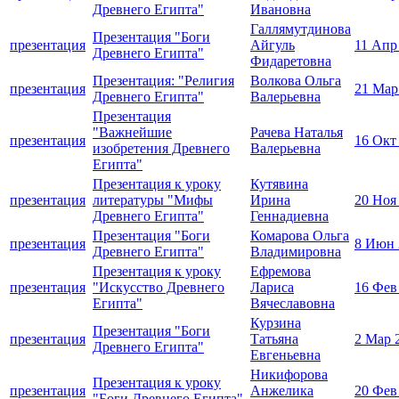
Древнего Египта"
Ивановна
Галлямутдинова
Презентация "Боги
презентация
Айгуль
11 Апр
Древнего Египта"
Фидаретовна
Презентация: "Религия
Волкова Ольга
презентация
21 Мар
Древнего Египта"
Валерьевна
Презентация
"Важнейшие
Рачева Наталья
презентация
16 Окт
изобретения Древнего
Валерьевна
Египта"
Презентация к уроку
Кутявина
презентация
литературы "Мифы
Ирина
20 Ноя
Древнего Египта"
Геннадиевна
Презентация "Боги
Комарова Ольга
презентация
8 Июн 
Древнего Египта"
Владимировна
Презентация к уроку
Ефремова
презентация
"Искусство Древнего
Лариса
16 Фев
Египта"
Вячеславовна
Курзина
Презентация "Боги
презентация
Татьяна
2 Мар 
Древнего Египта"
Евгеньевна
Никифорова
Презентация к уроку
презентация
Анжелика
20 Фев
"Боги Древнего Египта"