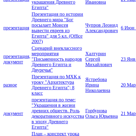
украшения Древнего
Ивановна
Египта"
Презентация по истории
Древнего мира "Бог
посылает Моисея
Чупров Леонид
презентация
6 Июн 
вывести евреев из
Александрович
Египта" для 5 кл. (Office
2007)
Сценарий внеклассного
мероприятия
Халтурин
презентация,
"Письменность народов
Сергей
23 Янв
документ
Древнего Египта и
Михайлович
Двуречья"
Презентация по МХК к
Ястребова
уроку "Архитектура
разное
Ирина
20 Мар
Древнего Египта"; 8
Николаевна
класс
презентация по теме:
"Украшения в жизни
древних обществ. Роль
Горбунова
документ
21 Мар
декоративного искусства
Ольга Юрьевна
в эпоху Древнего
Египта"
План – конспект урока