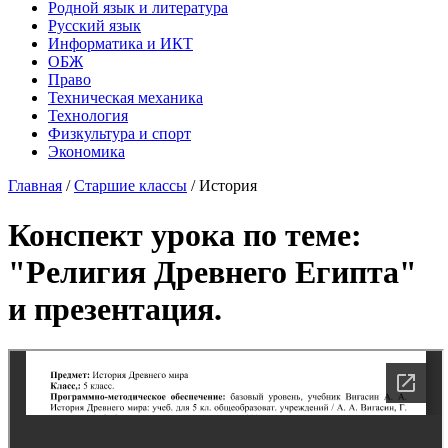
Родной язык и литература
Русский язык
Информатика и ИКТ
ОБЖ
Право
Техническая механика
Технология
Физкультура и спорт
Экономика
Главная
/
Старшие классы
/
История
Конспект урока по теме:
"Религия Древнего Египта"
и презентация.