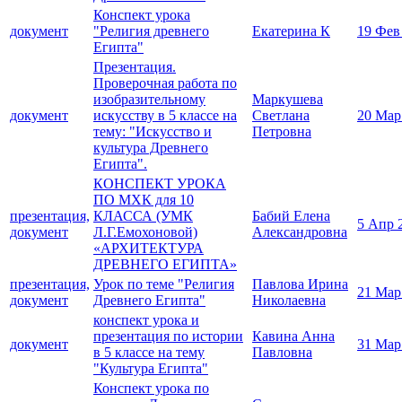
Конспект урока
документ
"Религия древнего
Екатерина К
19 Фев
Египта"
Презентация.
Проверочная работа по
изобразительному
Маркушева
документ
искусству в 5 классе на
Светлана
20 Мар
тему: "Искусство и
Петровна
культура Древнего
Египта".
КОНСПЕКТ УРОКА
ПО МХК для 10
презентация,
КЛАССА (УМК
Бабий Елена
5 Апр 
документ
Л.Г.Емохоновой)
Александровна
«АРХИТЕКТУРА
ДРЕВНЕГО ЕГИПТА»
презентация,
Урок по теме "Религия
Павлова Ирина
21 Мар
документ
Древнего Египта"
Николаевна
конспект урока и
презентация по истории
Кавина Анна
документ
31 Мар
в 5 классе на тему
Павловна
"Культура Египта"
Конспект урока по