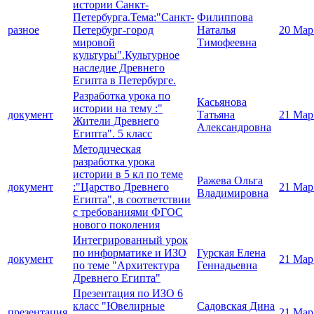
истории Санкт-
Петербурга.Тема:"Санкт-
Филиппова
разное
Петербург-город
Наталья
20 Мар
мировой
Тимофеевна
культуры".Культурное
наследие Древнего
Египта в Петербурге.
Разработка урока по
Касьянова
истории на тему :"
документ
Татьяна
21 Мар
Жители Древнего
Александровна
Египта". 5 класс
Методическая
разработка урока
истории в 5 кл по теме
Ражева Ольга
документ
:"Царство Древнего
21 Мар
Владимировна
Египта", в соответствии
с требованиями ФГОС
нового поколения
Интегрированный урок
по информатике и ИЗО
Гурская Елена
документ
21 Мар
по теме "Архитектура
Геннадьевна
Древнего Египта"
Презентация по ИЗО 6
класс "Ювелирные
Садовская Дина
презентация
21 Мар