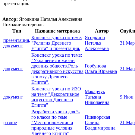
презентация.
Автор:
Ягодкина Наталья Алексеевна
Похожие материалы
Тип
Название материала
Автор
Опубл
Конспект урока по теме:
Ягодкина
презентация,
"Религия Древнего
Наталья
31 Мар
документ
Египта" и презентация.
Алексеевна
Конспект урока по теме:
"Украшения в жизни
древних обществ.Роль
Горбунова
документ
21 Мар
декоративного искусства
Ольга Юрьевна
в эпоху Древнего
Египта".
Конспект урока по ИЗО
Макарчук
на тему "Декоративное
документ
Татьяна
9 Июн 
искусство Древнего
Николаевна
Египта"
Разработка урока для 5-
го класса по теме
Пшеворская
разное
"Местоположение и
Галина
21 Мар
природные условия
Владимировна
Древнего Египта"