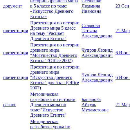
истории Древнего мира
Стешенко
документ
в 5 классе по теме:
Людмила
23 Сен
«Искусство Древнего
Ивановна
Египта»
Презентация по истории
Старкова
Древнего мира 5 класс
презентация
Татьяна
21 Мар
на тему "Расцвет
Александровна
Древнего Египта"
Презентация по истории
древнего мира
Чупров Леонид
презентация
6 Июн 
"Могущество Древнего
Александрович
Египта" (Office 2007)
Презентация по истории
древнего мира
Чупров Леонид
презентация
"Искусство древнего
6 Июн 
Александрович
Египта" для 5 кл. (Office
2007)
Методическая
разработка по истории
Башарова
разное
Древнего мира по
Айгуль
21 Мар
теме:"Искусство
Мухаметовна
Древнего Египта"
Методическая
разработка урока по