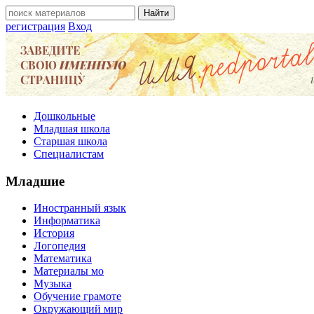
регистрация
Вход
Дошкольные
Младшая школа
Старшая школа
Специалистам
Младшие
Иностранный язык
Информатика
История
Логопедия
Математика
Материалы мо
Музыка
Обучение грамоте
Окружающий мир