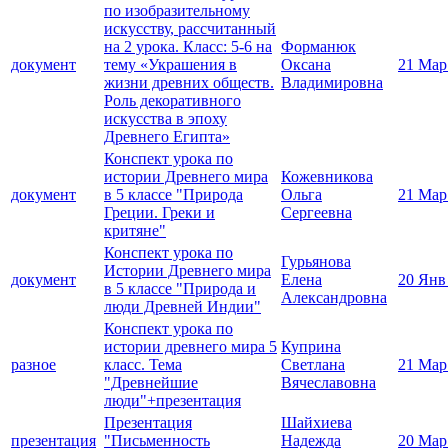
по изобразительному
искусству, рассчитанный
на 2 урока. Класс: 5-6 на
Форманюк
документ
тему «Украшения в
Оксана
21 Мар
жизни древних обществ.
Владимировна
Роль декоративного
искусства в эпоху
Древнего Египта»
Конспект урока по
истории Древнего мира
Кожевникова
документ
в 5 классе "Природа
Ольга
21 Мар
Греции. Греки и
Сергеевна
критяне"
Конспект урока по
Гурьянова
Истории Древнего мира
документ
Елена
20 Янв
в 5 классе "Природа и
Александровна
люди Древней Индии"
Конспект урока по
истории древнего мира 5
Куприна
разное
класс. Тема
Светлана
21 Мар
"Древнейшие
Вячеславовна
люди"+презентация
Презентация
Шайхиева
презентация
"Письменность
Надежда
20 Мар