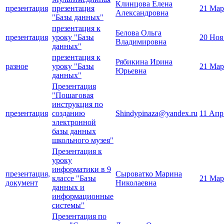
Клинцова Елена
презентация
презентация
21 Мар
Александровна
"Базы данных"
презентация к
Белова Ольга
презентация
уроку "Базы
20 Ноя
Владимировна
данных"
презентация к
Рябикина Ирина
разное
уроку "Базы
21 Мар
Юрьевна
данных"
Презентация
"Пошаговая
инструкция по
презентация
созданию
Shindypinaza@yandex.ru
11 Апр
электронной
базы данных
школьного музея"
Презентация к
уроку
информатики в 9
презентация,
Сыроватко Марина
классе "Базы
21 Мар
документ
Николаевна
данных и
информационные
системы"
Презентация по