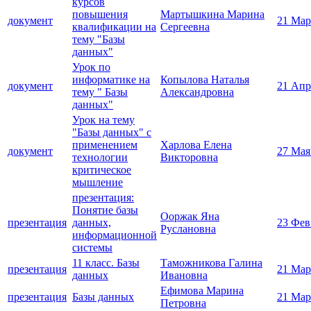
курсов
повышения
Мартышкина Марина
документ
21 Мар
квалификации на
Сергеевна
тему "Базы
данных"
Урок по
информатике на
Копылова Наталья
документ
21 Апр
тему " Базы
Александровна
данных"
Урок на тему
"Базы данных" с
применением
Харлова Елена
документ
27 Мая
технологии
Викторовна
критическое
мышление
презентация:
Понятие базы
Ооржак Яна
презентация
данных,
23 Фев
Руслановна
информационной
системы
11 класс. Базы
Таможникова Галина
презентация
21 Мар
данных
Ивановна
Ефимова Марина
презентация
Базы данных
21 Мар
Петровна