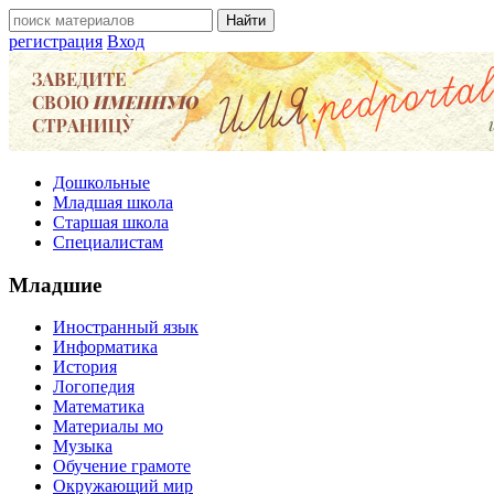
регистрация
Вход
Дошкольные
Младшая школа
Старшая школа
Специалистам
Младшие
Иностранный язык
Информатика
История
Логопедия
Математика
Материалы мо
Музыка
Обучение грамоте
Окружающий мир