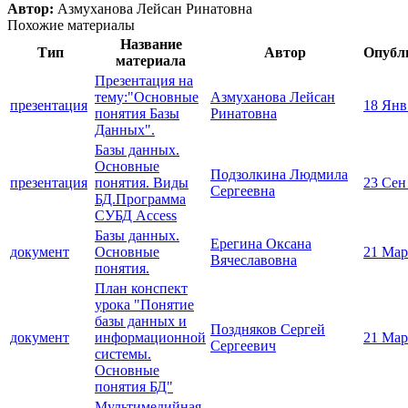
Автор:
Азмуханова Лейсан Ринатовна
Похожие материалы
Название
Тип
Автор
Опубл
материала
Презентация на
тему:"Основные
Азмуханова Лейсан
презентация
18 Янв
понятия Базы
Ринатовна
Данных".
Базы данных.
Основные
Подзолкина Людмила
презентация
понятия. Виды
23 Сен
Сергеевна
БД.Программа
СУБД Access
Базы данных.
Ерегина Оксана
документ
Основные
21 Мар
Вячеславовна
понятия.
План конспект
урока "Понятие
базы данных и
Поздняков Сергей
документ
информационной
21 Мар
Сергеевич
системы.
Основные
понятия БД"
Мультимедийная