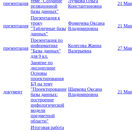
теме "Создание
Лучкова Ольга
презентация
21 Мар
реляционной
Константиновна
базы данных"
Презентация к
уроку
Фомичева Оксана
презентация
21 Мар
"Табличные базы
Владимировна
данных"
Презентация по
информатике
Колесова Жанна
презентация
27 Мая
"Базы данных"
Валерьевна
для 9 кл.
Занятие по
дисциплине
Основы
проектирования
БД на тему
"Проектирование
Шаркова Оксана
документ
21 Мар
базы данных:
Владимировна
построение
инфологической
модели
предметной
области"
Итоговая работа