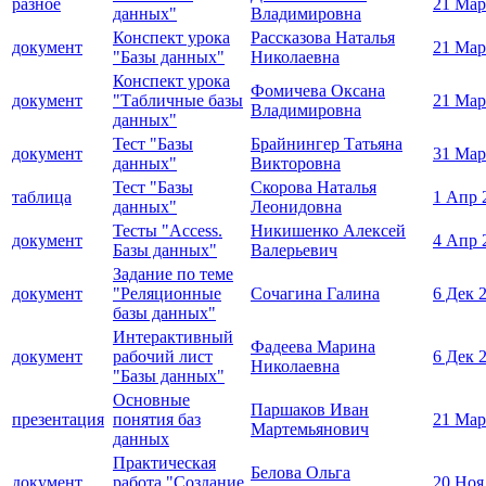
разное
21 Мар
данных"
Владимировна
Конспект урока
Рассказова Наталья
документ
21 Мар
"Базы данных"
Николаевна
Конспект урока
Фомичева Оксана
документ
"Табличные базы
21 Мар
Владимировна
данных"
Тест "Базы
Брайнингер Татьяна
документ
31 Мар
данных"
Викторовна
Тест "Базы
Скорова Наталья
таблица
1 Апр 
данных"
Леонидовна
Тесты "Access.
Никишенко Алексей
документ
4 Апр 
Базы данных"
Валерьевич
Задание по теме
документ
"Реляционные
Сочагина Галина
6 Дек 
базы данных"
Интерактивный
Фадеева Марина
документ
рабочий лист
6 Дек 
Николаевна
"Базы данных"
Основные
Паршаков Иван
презентация
понятия баз
21 Мар
Мартемьянович
данных
Практическая
Белова Ольга
документ
работа "Создание
20 Ноя