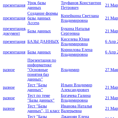
Урок базы
Труфанов Константин
презентация
21 Мар
данных
Петрович
Создание формы
Копейкина Светлана
презентация
базы данных
21 Мар
Владимировна
Access
презентация,
Букина Наталья
Базы данных
21 Мар
документ
Сергеевна
Киселева Юлия
презентация
БАЗЫ ДАННЫХ
6 Апр 
Владимировна
Корнилова Елена
презентация
Базы данных
6 Апр 
Владимировна
Презентация по
информатике
разное
"Основные
Владимир
27 Мая
понятия баз
данных"
Тест "Базы
Ильин Владимир
разное
21 Мар
данных"
Александрович
Тест по теме
Богачева Галина
разное
21 Мар
"Базы данных"
Владимировна
Тест "Базы
Иванова Наталья
разное
21 Мар
данных", 11 класс
Валерьевна
Тест "Базы
Джаноян Елена