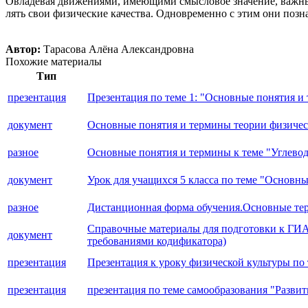
Овладевая движениями, имеющими смысловое значение, важ­ны
лять свои физические качества. Одновременно с этим они позн
Автор:
Тарасова Алёна Александровна
Похожие материалы
Тип
презентация
Презентация по теме 1: "Основные понятия и
документ
Основные понятия и термины теории физическ
разное
Основные понятия и термины к теме "Углевод
документ
Урок для учащихся 5 класса по теме "Основ
разное
Дистанционная форма обучения.Основные тер
Справочные материалы для подготовки к ГИА п
документ
требованиями кодификатора)
презентация
Презентация к уроку физической культуры по 
презентация
презентация по теме самообразования "Разви