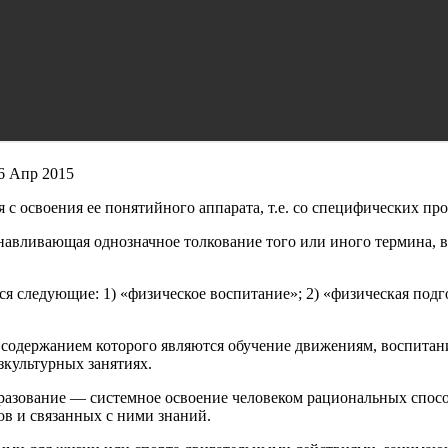
6 Апр 2015
 с освоения ее понятийного аппарата, т.е. со специфических п
авливающая однозначное толкование того или иного терми­на, 
 следующие: 1) «физическое воспитание»; 2) «физическая подгот
содержанием которого являются обучение движениям, воспита­н
­культурных занятиях.
азование — системное освоение человеком рациональных спо­с
в и связанных с ними знаний.