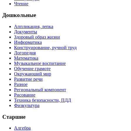
Чтение
Дошкольные
Аппликация, лепка
Документы
Здоровый образ жизни
Информатика
Конструирование, ручной труд
Логопедия
Математика
Музыкальное воспитание
Обучение грамоте
Окружающий мир
Развитие речи
Разное
Региональный компонент
Рисование
Техника безопасности, ПДД
Физкультура
Старшие
Алгебра