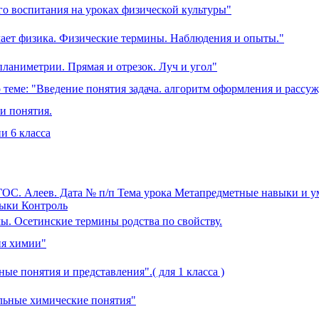
го воспитания на уроках физической культуры"
зучает физика. Физические термины. Наблюдения и опыты."
ланиметрии. Прямая и отрезок. Луч и угол"
о теме: "Введение понятия задача. алгоритм оформления и рассуж
и понятия.
и 6 класса
ФГОС. Алеев. Дата № п/п Тема урока Метапредметные навыки и 
выки Контроль
ы. Осетинские термины родства по свойству.
ия химии"
ые понятия и представления".( для 1 класса )
льные химические понятия"