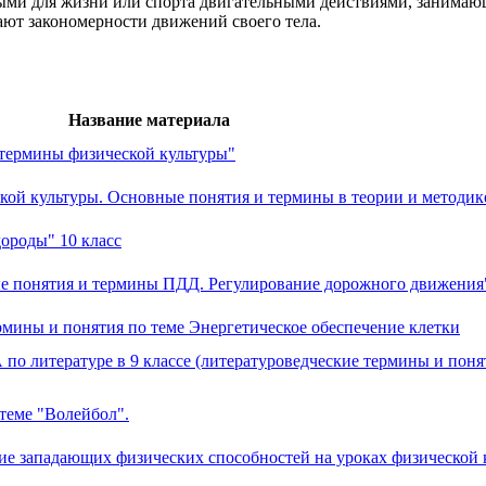
ми для жизни или спорта двигательными действиями, занима­ю
а­ют закономерности движений своего тела.
Название материала
 термины физической культуры"
ой культуры. Основные понятия и термины в теории и методик
ороды" 10 класс
ные понятия и термины ПДД. Регулирование дорожного движения
мины и понятия по теме Энергетическое обеспечение клетки
о литературе в 9 классе (литературоведческие термины и понят
теме "Волейбол".
тие западающих физических способностей на уроках физической 