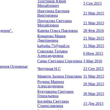
Толстиков Юрий
5 Сен 2015
Михайлович
Никулина Евгения
21 Мар 2015
Викторовна
Протасова Светлана
21 Мар 2015
Михайловна
дения".
Карева Ольга Павловна
28 Фев 2016
Комарова Мария
21 Мар 2015
Дмитриевна
katjusha.75@mail.ru
31 Мар 2015
Соколова Татьяна
6 Июн 2015
Александровна
Сачко Светлана Сергеевна
3 Мар 2016
умения Основные
Чепурная Н.Г.
23 Сен 2015
Мамити Залина Герасовна
31 Мар 2015
Родина Марина
20 Мар 2015
Александровна
Кукушкина Светлана
30 Мар 2015
Геннадьевна
Богачёва Светлана
15 Дек 2015
Станиславовна