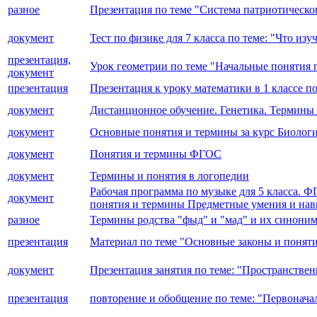
разное
Презентация по теме "Система патриотическо
документ
Тест по физике для 7 класса по теме: "Что и
презентация,
Урок геометрии по теме "Начальные понятия п
документ
презентация
Презентация к уроку математики в 1 классе п
документ
Дистанционное обучение. Генетика. Термины 
документ
Основные понятия и термины за курс Биологи
документ
Понятия и термины ФГОС
документ
Термины и понятия в логопедии
Рабочая программа по музыке для 5 класса. 
документ
понятия и термины Предметные умения и на
разное
Термины родства "фыд" и "мад" и их синоним
презентация
Материал по теме "Основные законы и понят
документ
Презентация занятия по теме: "Пространственн
презентация
повторение и обобщение по теме: "Первонача