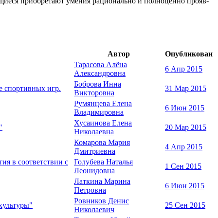
щиеся приобретают умения рационально и полноценно прояв­
Автор
Опубликован
Тарасова Алёна
6 Апр 2015
Александровна
Боброва Инна
е спортивных игр.
31 Мар 2015
Викторовна
Румянцева Елена
6 Июн 2015
Владимировна
Хусаинова Елена
"
20 Мар 2015
Николаевна
Комарова Мария
4 Апр 2015
Дмитриевна
ия в соответствии с
Голубева Наталья
1 Сен 2015
Леонидовна
Латкина Марина
6 Июн 2015
Петровна
Ровников Денис
культуры"
25 Сен 2015
Николаевич