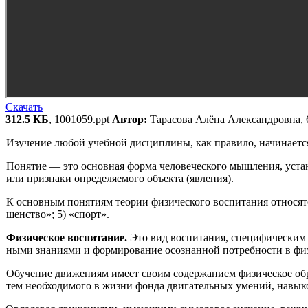
Скачать
312.5 КБ
, 1001059.ppt
Автор:
Тарасова Алёна Александровна, 
Изучение любой учебной дисциплины, как правило, начина­ется
Понятие — это основная форма человеческого мышления, устан
или признаки определяемого объекта (явления).
К основным понятиям теории физического воспитания отно­сятся
шенство»; 5) «спорт».
Физическое воспитание.
Это вид воспитания, специфическим 
ными знаниями и формирование осознанной потребности в физ
Обучение движениям имеет своим содержанием физическое обр
тем необходимого в жизни фонда двигательных умений, навыко