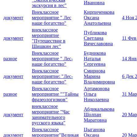
Ивановна
экскурсия в лес"
Внеклассное
Кирпиченкова
документ
мероприятие " Лес
Оксана
4 Ноя 
наше богатство"
Анатольевна
внеклассное
Публикова
мероприятие
документ
Светлана
11 Фев
"Путешествие в
Вячеславовна
Шишкин лес"
Внеклассное
Будникова
разное
мероприятие " Лес-
Наталья
14 Янв
наше богатство"
Сергеевна
Внеклассное
Смирнова
документ
мероприятие: "Лес-
Марина
6 Дек 
наше богатство"
Владимировна
Внеклассное
Артамонова
разное
мероприятие ""Тайны
Ольга
31 Мар
фразеологизмов"
Николаевна
внеклассное
Абдикалыкова
мероприятие "Час
документ
Шолпан
20 Мар
занимательного
Маратовна
русского языка"
Внеклассное
Цыганова
документ
мероприятие"Великая
Оксана
20 Мар