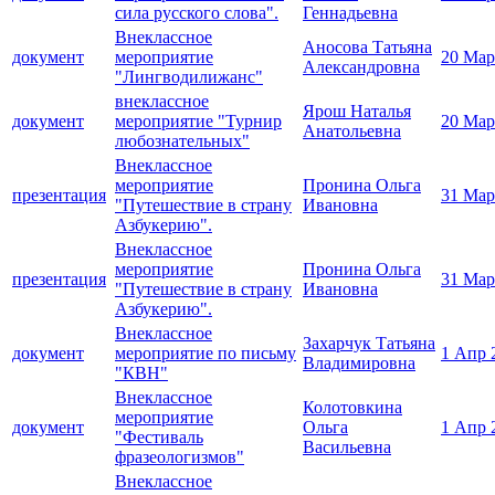
сила русского слова".
Геннадьевна
Внеклассное
Аносова Татьяна
документ
мероприятие
20 Мар
Александровна
"Лингводилижанс"
внеклассное
Ярош Наталья
документ
мероприятие "Турнир
20 Мар
Анатольевна
любознательных"
Внеклассное
мероприятие
Пронина Ольга
презентация
31 Мар
"Путешествие в страну
Ивановна
Азбукерию".
Внеклассное
мероприятие
Пронина Ольга
презентация
31 Мар
"Путешествие в страну
Ивановна
Азбукерию".
Внеклассное
Захарчук Татьяна
документ
мероприятие по письму
1 Апр 
Владимировна
"КВН"
Внеклассное
Колотовкина
мероприятие
документ
Ольга
1 Апр 
"Фестиваль
Васильевна
фразеологизмов"
Внеклассное