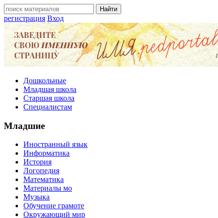
регистрация
Вход
Дошкольные
Младшая школа
Старшая школа
Специалистам
Младшие
Иностранный язык
Информатика
История
Логопедия
Математика
Материалы мо
Музыка
Обучение грамоте
Окружающий мир