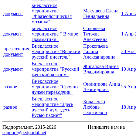
внеклассное
мероприятие
Макушева Елена
документ
1 Апр 
"Фразеологическая
Геннадьевна
мозаика"
внеклассное
Соловьева
документ
мероприятие " В мире
Татьяна
1 Апр 
грамматики"
Алексеевна
Внеклассное
Прокопьева
презентация,
мероприятие "Великий
Галина
20 Ноя
документ
русский писатель".
Александровна
Внеклассное
Жигалова Ирина
документ
мероприятие "Русский
10 Апр
Владимировна
женский костюм"
Внеклассное
Филиппова Анна
разное
мероприятие "Срочно
25 Апр
Леонидовна
нужен переводчик"
Внеклассное
Коваленко
мероприятие "Здесь
разное
Любовь
18 Апр
русский дух, здесь
Георгиевна
Русью пахнет"
Педпортал.нет, 2015-2026
Напишите нам на
support@pedportal.net