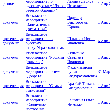
мероприятие по
Ланина Лариса
разное
1 Апр 
русскому языку "Язык в
Николаевна
речевом общении"
Внеклассное
Надежда
мероприятие
документ
Викторовна
1 Апр 
"Занимательная
Юркова
грамматика"
Внеклассное
презентация,
мероприятие по
Шлыкова Ирина
6 Апр 
документ
русскому
Ивановна
языку:"Фразеологизмы"
Внеклассное
Якименко
документ
мероприятие "Русский
Светлана
1 Апр 
фольклор"
Ивановна
Внеклассное
Фахрутдинова
документ
мероприятие по теме
Рушания
31 Мар
"Добрата"
Габдурахмановна
Внеклассное
Аразбай Татьяна
презентация
мероприятие "Самый
1 Апр 
Владимировна
грамотный"
Внеклассное
мероприятие
Кашмина Ольга
документ
1 Апр 
"Солнечное
Николаевна
настроение"