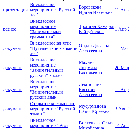
Внеклассное
Боровскова
презентация
мероприятие" Русский
11 Апр
Ирина Ивановна
лес"
Внеклассное
мероприятие
Тропина Хамарья
разное
1 Апр 
"Занимательная
Байтубаевна
грамматика"
Внеклассное занятие
Ондар Долаана
документ
"Путешествие в зимний
11 Мая
Алексеевна
лес"
Внеклассное
Махиня
мероприятие
документ
Людмила
20 Мар
"Занимательный
Васильевна
русский" 7 класс
Внеклассное
Лемтюгина
мероприятие
документ
Евгения
11 Апр
"Занимательный
Алексеевна
русский язык"
Открытое внеклассное
Мусурманова
документ
мероприятие "Русский
3 Авг 
Юлия Юрьевна
язык +".
Внеклассное
Волгушева Ольга
документ
мероприятие "Этот
14 Авг
Михайловна