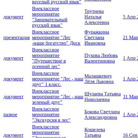
веселый русский язык"
Внеклассное
Трутнева
мероприятие
документ
Наталья
5 Апр 
"Занимательный
Алексеевна
русский язык"
Внеклассное
Фуражкина
презентация
мероприятие "Лес
Светлана
21 Мар
-наше богатство" Диск
Ивановна
Внеклассное
мероприятие
Пухова Любовь
документ
1 Апр 
"Путешествие в
Валентиновна
осенний лес"
Внеклассное
Малашкевич
документ
мероприятие "Лес - наш
1 Апр 
Лёля Львовна
друг" 1 класс.
Внеклассное
Шулаева Татьяна
документ
мероприятие "Лес - наш
31 Мар
Николаевна
зеленый друг"
Внеклассное
Бокова Светлана
разное
мероприятие
1 Апр 
Александровна
"Экскурсия в лес"
Внеклассное
Кошелева
мероприятие
документ
Татьяна
16 Сен
"Экологическая