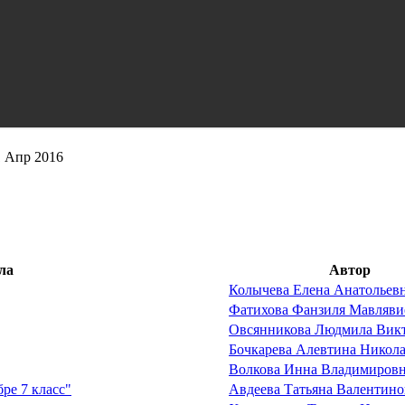
1 Апр 2016
ла
Автор
Колычева Елена Анатольев
Фатихова Фанзиля Мавляви
Овсянникова Людмила Вик
Бочкарева Алевтина Никол
Волкова Инна Владимиров
ре 7 класс"
Авдеева Татьяна Валентино