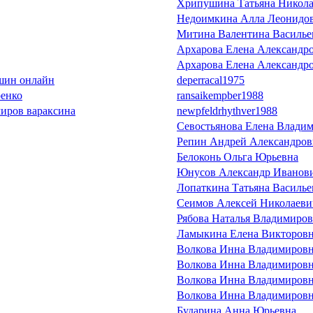
Хрипушина Татьяна Никола
Недоимкина Алла Леонидо
Митина Валентина Василье
Архарова Елена Александр
Архарова Елена Александр
юшин онлайн
deperracal1975
ренко
ransaikempber1988
миров вараксина
newpfeldrhythver1988
Севостьянова Елена Влади
Репин Андрей Александров
Белоконь Ольга Юрьевна
Юнусов Александр Иванов
Лопаткина Татьяна Василье
Сеимов Алексей Николаеви
Рябова Наталья Владимиро
Ламыкина Елена Викторов
Волкова Инна Владимиров
Волкова Инна Владимиров
Волкова Инна Владимиров
Волкова Инна Владимиров
Бударина Анна Юрьевна