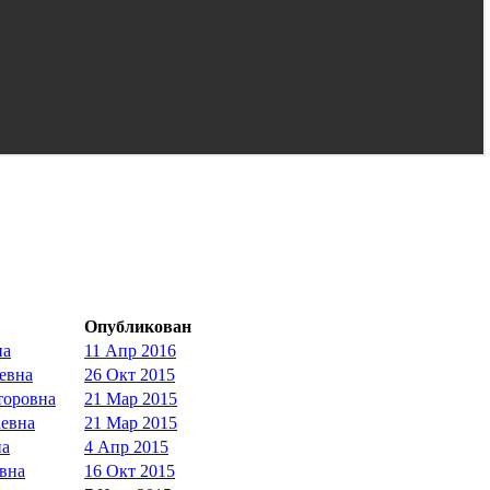
Опубликован
на
11 Апр 2016
евна
26 Окт 2015
торовна
21 Мар 2015
аевна
21 Мар 2015
на
4 Апр 2015
вна
16 Окт 2015