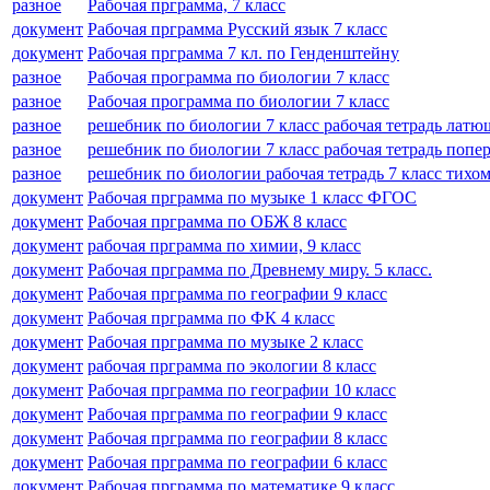
разное
Рабочая прграмма, 7 класс
документ
Рабочая прграмма Русский язык 7 класс
документ
Рабочая прграмма 7 кл. по Генденштейну
разное
Рабочая программа по биологии 7 класс
разное
Рабочая программа по биологии 7 класс
разное
решебник по биологии 7 класс рабочая тетрадь лат
разное
решебник по биологии 7 класс рабочая тетрадь попе
разное
решебник по биологии рабочая тетрадь 7 класс тихо
документ
Рабочая прграмма по музыке 1 класс ФГОС
документ
Рабочая прграмма по ОБЖ 8 класс
документ
рабочая прграмма по химии, 9 класс
документ
Рабочая прграмма по Древнему миру. 5 класс.
документ
Рабочая прграмма по географии 9 класс
документ
Рабочая прграмма по ФК 4 класс
документ
Рабочая прграмма по музыке 2 класс
документ
рабочая прграмма по экологии 8 класс
документ
Рабочая прграмма по географии 10 класс
документ
Рабочая прграмма по географии 9 класс
документ
Рабочая прграмма по географии 8 класс
документ
Рабочая прграмма по географии 6 класс
документ
Рабочая прграмма по математике 9 класс