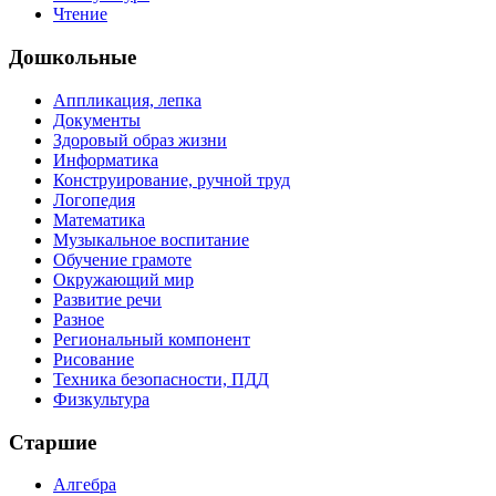
Чтение
Дошкольные
Аппликация, лепка
Документы
Здоровый образ жизни
Информатика
Конструирование, ручной труд
Логопедия
Математика
Музыкальное воспитание
Обучение грамоте
Окружающий мир
Развитие речи
Разное
Региональный компонент
Рисование
Техника безопасности, ПДД
Физкультура
Старшие
Алгебра