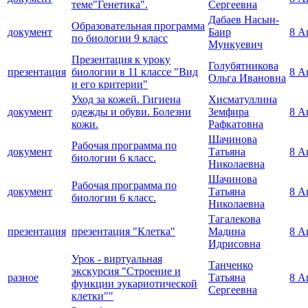
теме"Генетика".
Сергеевна
Дабаев Насын-
Образовательная программа
документ
Баир
8 А
по биологии 9 класс
Мункуевич
Презентация к уроку
Голубятникова
презентация
биологии в 11 классе "Вид
8 А
Ольга Ивановна
и его критерии"
Уход за кожей. Гигиена
Хисматуллина
документ
одежды и обуви. Болезни
Земфира
8 А
кожи.
Рафкатовна
Шачинова
Рабочая программа по
документ
Татьяна
8 А
биологии 6 класс.
Николаевна
Шачинова
Рабочая программа по
документ
Татьяна
8 А
биологии 6 класс.
Николаевна
Тагалекова
презентация
презентация "Клетка"
Мадина
8 А
Идрисовна
Урок - виртуальная
Танченко
экскурсия "Строение и
разное
Татьяна
8 А
функции эукариотической
Сергеевна
клетки""