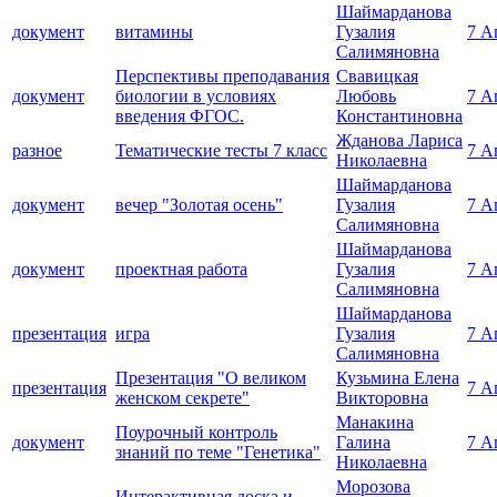
Шаймарданова
документ
витамины
Гузалия
7 А
Салимяновна
Перспективы преподавания
Свавицкая
документ
биологии в условиях
Любовь
7 А
введения ФГОС.
Константиновна
Жданова Лариса
разное
Тематические тесты 7 класс
7 А
Николаевна
Шаймарданова
документ
вечер "Золотая осень"
Гузалия
7 А
Салимяновна
Шаймарданова
документ
проектная работа
Гузалия
7 А
Салимяновна
Шаймарданова
презентация
игра
Гузалия
7 А
Салимяновна
Презентация "О великом
Кузьмина Елена
презентация
7 А
женском секрете"
Викторовна
Манакина
Поурочный контроль
документ
Галина
7 А
знаний по теме "Генетика"
Николаевна
Морозова
Интерактивная доска и