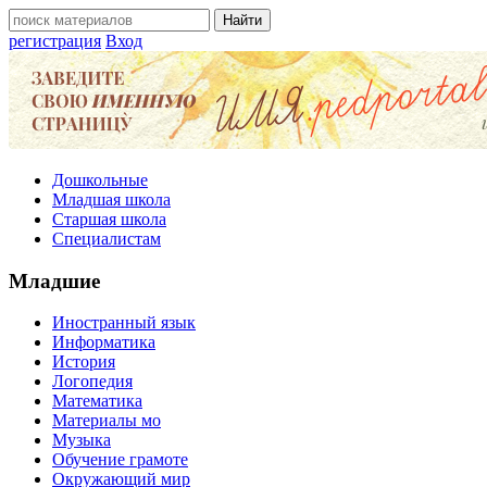
регистрация
Вход
Дошкольные
Младшая школа
Старшая школа
Специалистам
Младшие
Иностранный язык
Информатика
История
Логопедия
Математика
Материалы мо
Музыка
Обучение грамоте
Окружающий мир