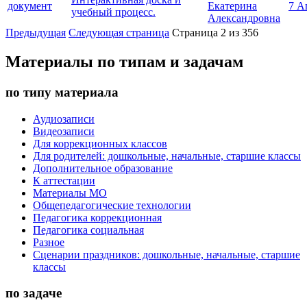
документ
Екатерина
7 А
учебный процесс.
Александровна
Предыдущая
Следующая страница
Страница 2 из 356
Материалы по типам и задачам
по типу материала
Аудиозаписи
Видеозаписи
Для коррекционных классов
Для родителей: дошкольные, начальные, старшие классы
Дополнительное образование
К аттестации
Материалы МО
Общепедагогические технологии
Педагогика коррекционная
Педагогика социальная
Разное
Сценарии праздников: дошкольные, начальные, старшие
классы
по задаче