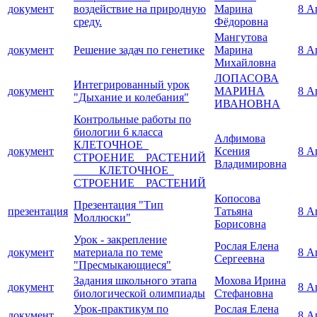
документ
воздействие на природную
Марина
8 А
среду.
Фёдоровна
Мангутова
документ
Решение задач по генетике
Марина
8 А
Михайловна
ЛОПАСОВА
Интегрированный урок
документ
МАРИНА
8 А
"Дыхание и колебания"
ИВАНОВНА
Контрольные работы по
биологии 6 класса
Алфимова
КЛЕТОЧНОЕ
документ
Ксения
8 А
СТРОЕНИЕ РАСТЕНИЙ
Владимировна
КЛЕТОЧНОЕ
СТРОЕНИЕ РАСТЕНИЙ
Копосова
Презентация "Тип
презентация
Татьяна
8 А
Моллюски"
Борисовна
Урок - закрепление
Рослая Елена
документ
материала по теме
8 А
Сергеевна
"Пресмыкающиеся"
Задания школьного этапа
Мохова Ирина
документ
8 А
биологической олимпиады
Стефановна
Урок-практикум по
Рослая Елена
документ
8 А