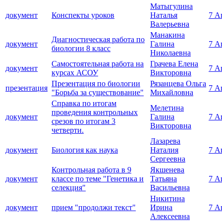
Матыгулина
документ
Конспекты уроков
Наталья
7 А
Валерьевна
Манакина
Диагностическая работа по
документ
Галина
7 А
биологии 8 класс
Николаевна
Самостоятельная работа на
Грачева Елена
документ
7 А
курсах АСОУ
Викторовна
Презентация по биологии
Рязанцева Ольга
презентация
7 А
"Борьба за существование"
Михайловна
Справка по итогам
Мелетина
проведения контрольных
документ
Галина
7 А
срезов по итогам 3
Викторовна
четверти.
Лазарева
документ
Биология как наука
Наталия
7 А
Сергеевна
Контрольная работа в 9
Якшенева
документ
классе по теме "Генетика и
Татьяна
7 А
селекция"
Васильевна
Никитина
документ
прием "продолжи текст"
Ирина
7 А
Алексеевна