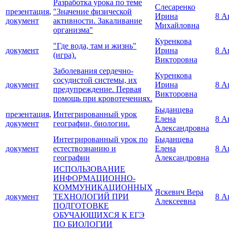
Разработка урока по теме
Слесаренко
презентация
,
"Значение физической
Ирина
8 А
документ
активности. Закаливание
Михайловна
организма"
Куренкова
"Где вода, там и жизнь"
документ
Ирина
8 А
(игра).
Викторовна
Заболевания сердечно-
Куренкова
сосудистой системы, их
документ
Ирина
8 А
предупреждение. Первая
Викторовна
помощь при кровотечениях.
Быданцева
презентация
,
Интегрированный урок
Елена
8 А
документ
географии, биологии.
Александровна
Интегрированный урок по
Быданцева
документ
естествознанию и
Елена
8 А
географии
Александровна
ИСПОЛЬЗОВАНИЕ
ИНФОРМАЦИОННО-
КОММУНИКАЦИОННЫХ
Яскевич Вера
документ
ТЕХНОЛОГИЙ ПРИ
8 А
Алексеевна
ПОДГОТОВКЕ
ОБУЧАЮЩИХСЯ К ЕГЭ
ПО БИОЛОГИИ