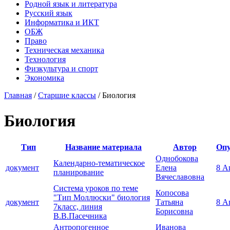
Родной язык и литература
Русский язык
Информатика и ИКТ
ОБЖ
Право
Техническая механика
Технология
Физкультура и спорт
Экономика
Главная
/
Старшие классы
/
Биология
Биология
Тип
Название материала
Автор
Опу
Однобокова
Календарно-тематическое
документ
Елена
8 А
планирование
Вячеславовна
Система уроков по теме
Копосова
"Тип Моллюски" биология
документ
Татьяна
8 А
7класс, линия
Борисовна
В.В.Пасечника
Антропогенное
Иванова