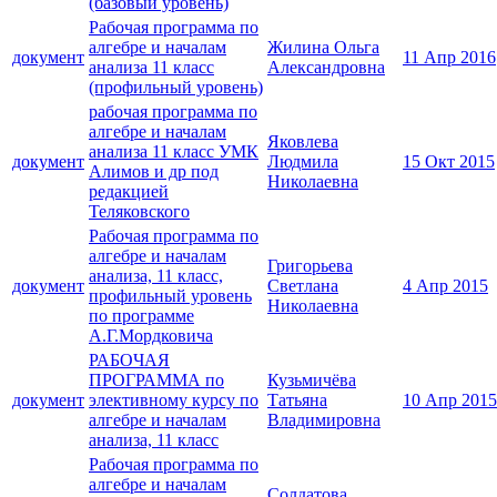
(базовый уровень)
Рабочая программа по
алгебре и началам
Жилина Ольга
документ
11 Апр 2016
анализа 11 класс
Александровна
(профильный уровень)
рабочая программа по
алгебре и началам
Яковлева
анализа 11 класс УМК
документ
Людмила
15 Окт 2015
Алимов и др под
Николаевна
редакцией
Теляковского
Рабочая программа по
алгебре и началам
Григорьева
анализа, 11 класс,
документ
Светлана
4 Апр 2015
профильный уровень
Николаевна
по программе
А.Г.Мордковича
РАБОЧАЯ
ПРОГРАММА по
Кузьмичёва
документ
элективному курсу по
Татьяна
10 Апр 2015
алгебре и началам
Владимировна
анализа, 11 класс
Рабочая программа по
алгебре и началам
Солдатова