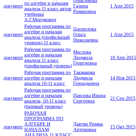
Герасимова
по алгебре и началам
документ
Галина
1 Апр 2015
анализа 11 класс автор
Романовна
учебника
А.Г.Мордкович
Рабочая программа по
Цаприлова
алгебре и началам
документ
Ольга
1 Апр 2015
анализа (профильный
Николаевна
уровень) 11 класс
Рабочая программа по
Маслова
алгебре и началам
документ
Людмила
10 Апр 2015
анализа 11 класс
Георгиевна
(профильный уровень)
Рабочая программа по
Такмакова
документ
алгебре и началам
Людмила
14 Ноя 2015
анализа 10-11 класс
Геннадьевна
Рабочая программа по
алгебре и началам
Павлова Ирина
документ
21 Сен 2015
анализа, 10-11 класс
Сергеевна
(базовый уровень)
РАБОЧАЯ
ПРОГРАММА ПО
АЛГЕБРЕ И
Давтян Римма
документ
15 Окт 2015
НАЧАЛАМ
Артемовна
АНАЛИЗА 11 КЛАСС