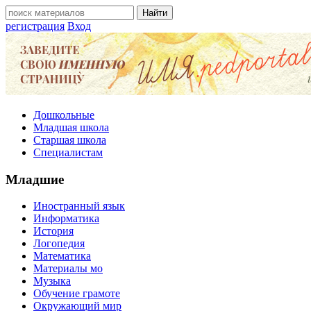
регистрация
Вход
Дошкольные
Младшая школа
Старшая школа
Специалистам
Младшие
Иностранный язык
Информатика
История
Логопедия
Математика
Материалы мо
Музыка
Обучение грамоте
Окружающий мир