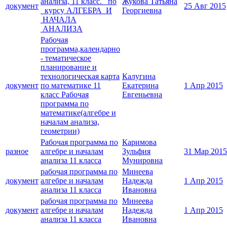
анализа, 11 класс. по
Жукова Татьяна
документ
25 Авг 2015
курсу АЛГЕБРА И
Георгиевна
НАЧАЛА
АНАЛИЗА
Рабочая
программа,календарно
- тематическое
планирование и
технологическая карта
Калугина
документ
по математике 11
Екатерина
1 Апр 2015
класс Рабочая
Евгеньевна
программа по
математике(алгебре и
началам анализа,
геометрии)
Рабочая программа по
Каримова
разное
алгебре и началам
Зульфия
31 Мар 2015
анализа 11 класса
Мунировна
рабочая программа по
Минеева
документ
алгебре и началам
Надежда
1 Апр 2015
анализа 11 класса
Ивановна
рабочая программа по
Минеева
документ
алгебре и началам
Надежда
1 Апр 2015
анализа 11 класса
Ивановна