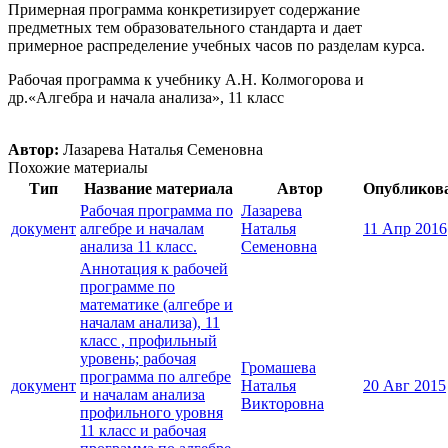
Примерная программа конкретизирует содержание
предметных тем образовательного стандарта и дает
примерное распределение учебных часов по разделам курса.
Рабочая программа к учебнику А.Н. Колмогорова и
др.«Алгебра и начала анализа», 11 класс
Автор:
Лазарева Наталья Семеновна
Похожие материалы
Тип
Название материала
Автор
Опубликов
Рабочая программа по
Лазарева
документ
алгебре и началам
Наталья
11 Апр 2016
анализа 11 класс.
Семеновна
Аннотация к рабочей
программе по
математике (алгебре и
началам анализа), 11
класс , профильный
уровень; рабочая
Громашева
программа по алгебре
документ
Наталья
20 Авг 2015
и началам анализа
Викторовна
профильного уровня
11 класс и рабочая