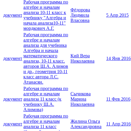
Рабочая программа по
алгебре и началам
Фёдорова
анализа 10-11 класс к
документ
Людмила
5 Апр 2015
учебнику "Алгебра и
Власовна
начала анализа10-11"
мордкович А.Г.
Рабочая программа по
алгебре и началам
анализа для учебника
Алгебра и начала
математического
Кий Вера
документ
14 Янв 2016
анализа, 10-11 класс.
Николаевна
авторов Ш.А. Алимов
и др., геометрия 10-11
класс автора Л.С.
Атанасян.
Рабочая программа по
алгебре и началам
Сычикова
документ
анализа 11 класс (к
Марина
11 Фев 2016
учебнику Ш.А.
Николаевна
Алимова)
Рабочая программа по
алгебре и началам
Жилина Ольга
документ
11 Апр 2016
анализа 11 класс
Александровна