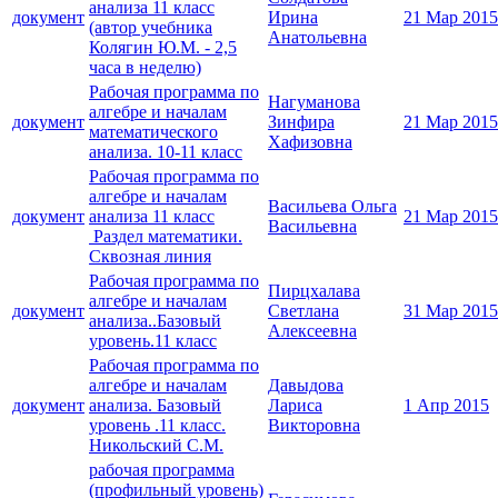
анализа 11 класс
документ
Ирина
21 Мар 2015
(автор учебника
Анатольевна
Колягин Ю.М. - 2,5
часа в неделю)
Рабочая программа по
Нагуманова
алгебре и началам
документ
Зинфира
21 Мар 2015
математического
Хафизовна
анализа. 10-11 класс
Рабочая программа по
алгебре и началам
Васильева Ольга
документ
анализа 11 класс
21 Мар 2015
Васильевна
Раздел математики.
Сквозная линия
Рабочая программа по
Пирцхалава
алгебре и началам
документ
Светлана
31 Мар 2015
анализа..Базовый
Алексеевна
уровень.11 класс
Рабочая программа по
алгебре и началам
Давыдова
документ
анализа. Базовый
Лариса
1 Апр 2015
уровень .11 класс.
Викторовна
Никольский С.М.
рабочая программа
(профильный уровень)