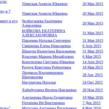
сти:
Урянская Анжела Юрьевна
20 Мар 2015
р» в 7
Урянская Анжела Юрьевна
20 Мар 2015
мент и его
Челбогашева Екатерина
20 Мар 2015
Алексеевна
БОЙКОВА ЕКАТЕРИНА
31 Мар 2015
АЛЕКСАНДРОВНА
Павленко Наталья Сергеевна
31 Мар 2015
Смирнова Елена Николаевна
6 Апр 2015
Шашура Валентина Васильевна
31 Мар 2015
Власенко Марина Михайловна
6 Мая 2015
Копотилова Светлана Юрьевна
14 Апр 2015
Радчук Кристина Робертовна
18 Мая 2015
Людмила Владимировна
28 Авг 2015
Шаповалова
Нистратова Наталья
24 Окт 2015
Хабибуллина Вилена Наильевна
20 Ноя 2015
Алескерова Ирада Гидаятовна
19 Мар 2016
Потапова Ия Викторовна
7 Дек 2015
тель»"
Матусова Антонина Васильевна
8 Фев 2016