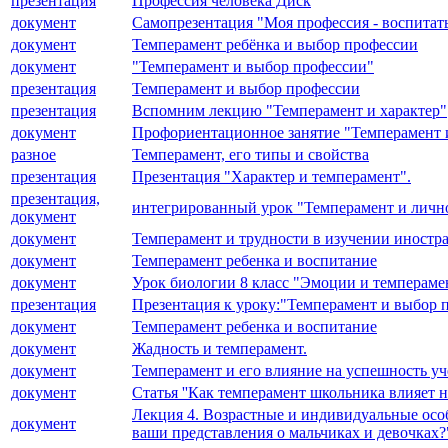
презентация
Профессия человека Диск
документ
Самопрезентация "Моя профессия - воспитать
документ
Темперамент ребёнка и выбор профессии
документ
"Темперамент и выбор профессии"
презентация
Темперамент и выбор профессии
презентация
Вспомним лекцию "Темперамент и характер"
документ
Профориентационное занятие "Темперамент 
разное
Темперамент, его типы и свойства
презентация
Презентация "Характер и темперамент".
презентация,
интегрированный урок "Темперамент и личн
документ
документ
Темперамент и трудности в изучении иностра
документ
Темперамент ребенка и воспитание
документ
Урок биологии 8 класс "Эмоции и темпераме
презентация
Презентация к уроку:"Темперамент и выбор 
документ
Темперамент ребенка и воспитание
документ
Жадность и темперамент.
документ
Темперамент и его влияние на успешность уч
документ
Статья ''Как темперамент школьника влияет н
Лекция 4. Возрастные и индивидуальные осо
документ
ваши представления о мальчиках и девочках?