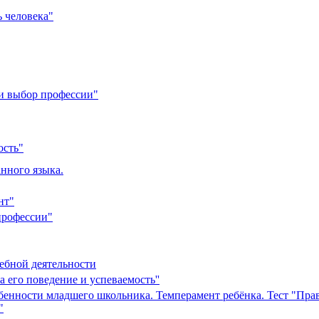
 человека"
и выбор профессии"
ость"
нного языка.
нт"
профессии"
ебной деятельности
а его поведение и успеваемость''
бенности младшего школьника. Темперамент ребёнка. Тест "Пра
"