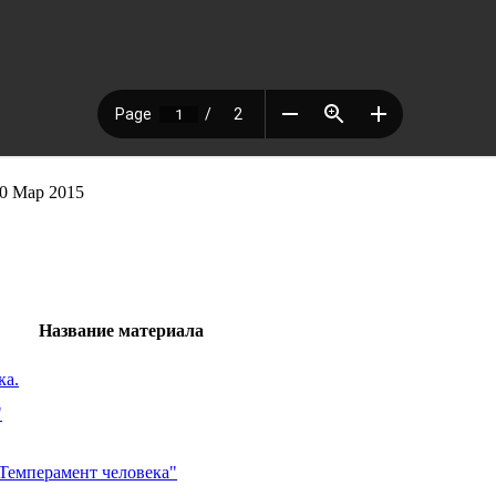
0 Мар 2015
Название материала
ка.
"
"Темперамент человека"