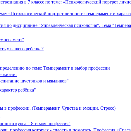
твознания в 7 классе по теме: «Психологический портрет лично
ме: «Психологический портрет личности: темперамент и характе
тия по дисциплине "Управленческая психология". Тема "Темпера
темперамент"
ить у вашего ребенка?
пределению по теме: Темперамент и выбор профессии
е жизни.
Воспитание шустриков и мямликов"
характер ребёнка"
 в профессии. (Темперамент. Чувства и эмоции. Стресс)
»
онного курса " Я и моя профессия"
юди, профессия которых - спасать и помогать. Профессия «Спаса