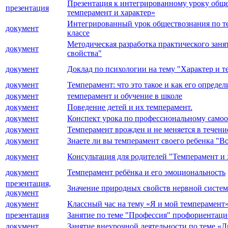
Презентация к интегрированному уроку общес
презентация
темперамент и характер»
Интегрированный урок обществознания по те
документ
классе
Методическая разработка практического заня
документ
свойства"
документ
Доклад по психологии на тему "Характер и 
документ
Темперамент: что это такое и как его определ
документ
темперамент и обучение в школе
документ
Поведение детей и их темперамент.
документ
Конспект урока по профессиональному самоо
документ
Темперамент врожден и не меняется в течени
документ
Знаете ли вы темперамент своего ребенка "
документ
Консультация для родителей "Темперамент и 
документ
Темперамент ребёнка и его эмоциональность
презентация,
Значение природных свойств нервной системы
документ
документ
Классный час на тему «Я и мой темперамент
презентация
Занятие по теме "Профессия" профориентаци
документ
Занятие внеурочной деятельности по теме «Л