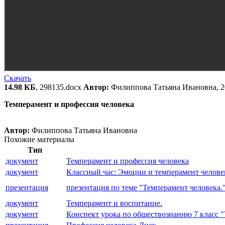
Скачать
14.98 КБ
, 298135.docx
Автор:
Филиппова Татьяна Ивановна, 2
Темперамент и профессия человека
Автор:
Филиппова Татьяна Ивановна
Похожие материалы
Тип
документ
Темперамент и профессия человека
документ
Классный час: Эмоции и темперамент челове
презентация
презентация по теме "Темперамент человека.
документ
Темперамент и воспитание.
документ
Конспект урока по обществознанию 7 класс 