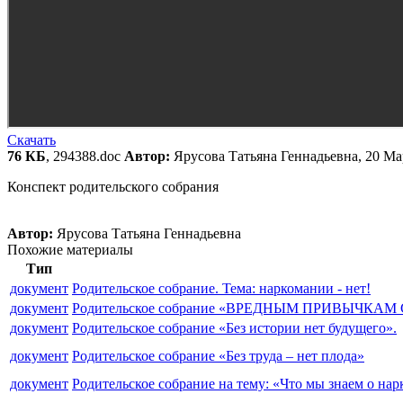
Скачать
76 КБ
, 294388.doc
Автор:
Ярусова Татьяна Геннадьевна, 20 Ма
Конспект родительского собрания
Автор:
Ярусова Татьяна Геннадьевна
Похожие материалы
Тип
документ
Родительское собрание. Тема: наркомании - нет!
документ
Родительское собрание «ВРЕДНЫМ ПРИВЫЧКА
документ
Родительское собрание «Без истории нет будущего».
документ
Родительское собрание «Без труда – нет плода»
документ
Родительское собрание на тему: «Что мы знаем о на