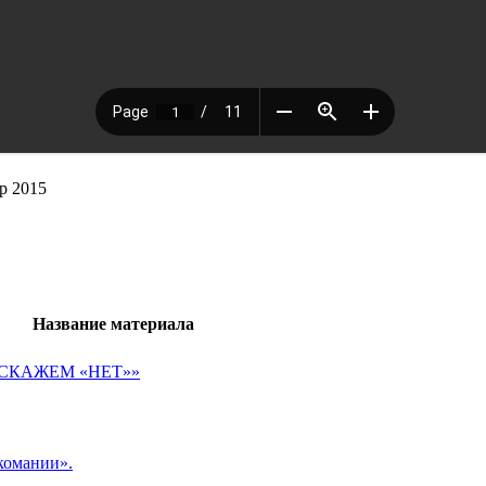
р 2015
Название материала
М СКАЖЕМ «НЕТ»»
ркомании».