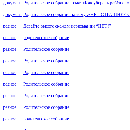
документ
Родительское собрание Тема: «Как уберечь ребёнка 
документ
Родительское собрание на тему :«НЕТ СТРАШНЕЕ
разное
Давайте вместе скажем наркомании “НЕТ!”
разное
родительское собрание
разное
Родительское собрание
разное
Родительское собрание
разное
Родительское собрание
разное
Родительское собрание
разное
Родительское собрание
разное
Родительское собрание
разное
родительское собрание