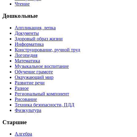
Чтение
Дошкольные
Аппликация, лепка
Документы
Здоровый образ жизни
Информатика
Конструирование, ручной труд
Логопедия
Математика
Музыкальное воспитание
Обучение грамоте
Окружающий мир
Развитие речи
Разное
Региональный компонент
Рисование
Техника безопасности, ПДД
Физкультура
Старшие
Алгебра