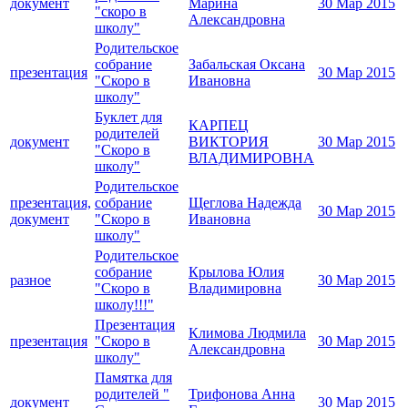
документ
Марина
30 Мар 2015
"скоро в
Александровна
школу"
Родительское
собрание
Забальская Оксана
презентация
30 Мар 2015
"Скоро в
Ивановна
школу"
Буклет для
КАРПЕЦ
родителей
документ
ВИКТОРИЯ
30 Мар 2015
"Скоро в
ВЛАДИМИРОВНА
школу"
Родительское
презентация,
собрание
Щеглова Надежда
30 Мар 2015
документ
"Скоро в
Ивановна
школу"
Родительское
собрание
Крылова Юлия
разное
30 Мар 2015
"Скоро в
Владимировна
школу!!!"
Презентация
Климова Людмила
презентация
"Скоро в
30 Мар 2015
Александровна
школу"
Памятка для
родителей "
Трифонова Анна
документ
30 Мар 2015