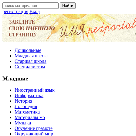
регистрация
Вход
Дошкольные
Младшая школа
Старшая школа
Специалистам
Младшие
Иностранный язык
Информатика
История
Логопедия
Математика
Материалы мо
Музыка
Обучение грамоте
Окружающий мир