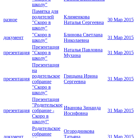
школу"
Памятка для
родителей
Клименкова
разное
30 Мар 2015
"Скоро в
Наталья Сергеевна
школу"
"Скоро в
Блинова Светлана
документ
31 Мар 2015
школу"
Николаевна
Презентация
Наталья Павловна
презентация
"Скоро в
31 Мар 2015
Мухина
школу"
Презентация
на
родительское
Грицына Ирина
презентация
31 Мар 2015
собрание
Сергеевна
"Скоро в
школу"
Презентация
"Родительское
Иванова Зинаида
презентация
собрание -
31 Мар 2015
Иосифовна
Скоро в
школу!"
Родительское
Огородникова
собрание
документ
Татьяна
31 Мар 2015