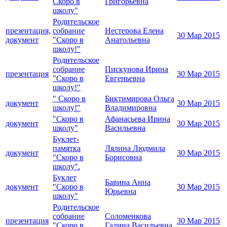
Скоро в
Григорьевна
школу"
Родительское
презентация,
собрание
Нестерова Елена
30 Мар 2015
документ
"Скоро в
Анатольевна
школу!"
Родительское
собрание
Пискунова Ирина
презентация
30 Мар 2015
"Скоро в
Евгеньевна
школу!"
" Скоро в
Биктимирова Ольга
документ
30 Мар 2015
школу!"
Владимировна
"Скоро в
Афанасьева Ирина
документ
30 Мар 2015
школу"
Васильевна
Буклет-
памятка
Лялина Людмила
документ
30 Мар 2015
"Скоро в
Борисовна
школу".
Буклет
Бавина Анна
документ
"Скоро в
30 Мар 2015
Юрьевна
школу"
Родительское
собрание
Соломенкова
презентация
30 Мар 2015
"Скоро в
Галина Васильевна