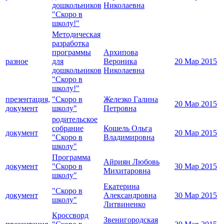
дошкольников
Николаевна
"Скоро в
школу!"
Методическая
разработка
программы
Архипова
разное
для
Вероника
20 Мар 2015
дошкольников
Николаевна
"Скоро в
школу!"
презентация,
"Скоро в
Железко Галина
20 Мар 2015
документ
школу"
Петровна
родительское
собрание
Кошель Ольга
документ
20 Мар 2015
"Скоро в
Владимировна
школу"
Программа
Айриян Любовь
документ
"Скоро в
30 Мар 2015
Михитаровна
школу"
Екатерина
"Скоро в
документ
Александровна
30 Мар 2015
школу"
Литвиненко
Кроссворд
Звенигородская