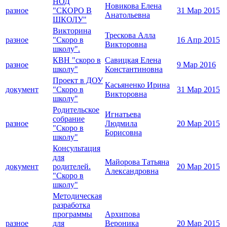
НОД
Новикова Елена
разное
"СКОРО В
31 Мар 2015
Анатольевна
ШКОЛУ"
Викторина
Трескова Алла
разное
"Скоро в
16 Апр 2015
Викторовна
школу".
КВН "скоро в
Савицкая Елена
разное
9 Мар 2016
школу"
Константиновна
Проект в ДОУ
Касьяненко Ирина
документ
"Скоро в
31 Мар 2015
Викторовна
школу"
Родительское
Игнатьева
собрание
разное
Людмила
20 Мар 2015
"Скоро в
Борисовна
школу"
Консультация
для
Майорова Татьяна
документ
родителей.
20 Мар 2015
Александровна
"Скоро в
школу"
Методическая
разработка
программы
Архипова
разное
для
Вероника
20 Мар 2015