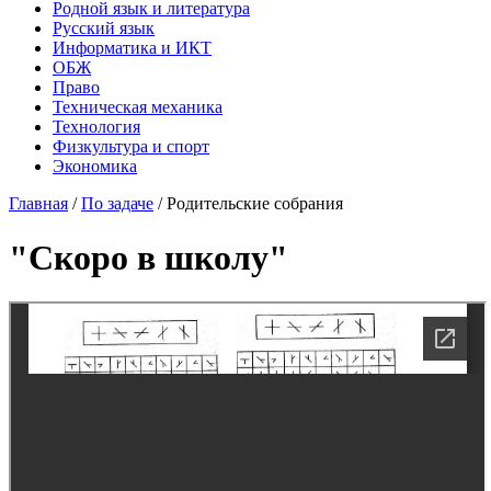
Родной язык и литература
Русский язык
Информатика и ИКТ
ОБЖ
Право
Техническая механика
Технология
Физкультура и спорт
Экономика
Главная
/
По задаче
/
Родительские собрания
"Скоро в школу"