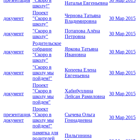
презентация
"Скоро в
30 Мар 2015
Наталья Евгеньевна
школу!"
Проект
Чернова Татьяна
документ
"Скоро в
30 Мар 2015
Владимировна
школу"
"Скоро в
Потапова Алёна
документ
30 Мар 2015
школу"
Петровна
Родительское
собрание
Яркова Татьяна
документ
30 Мар 2015
"Скоро в
Ивановна
школу"
"Скоро в
Копеева Елена
документ
школу мы
30 Мар 2015
Евгеньевна
пойдем!"
Проект
"Скоро в
Хабибуллина
документ
30 Мар 2015
школу мы
Лейсан Рамиловна
пойдем"
Проект
презентация,
"Скоро в
Сычева Ольга
30 Мар 2015
документ
школу мы
Геннадиевна
пойдем!"
памятка для
Пильгинина
родителей