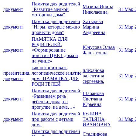
Памятка для родителей
Мазина Ирина
документ
"Развитие мелкой
31 Мар 
Николаевна
моторики дома"
Памятка для родителей
Хатырева
документ
"Игры, которые можно
Марина
31 Мар 
провести дома"
Андреевна
ПАМЯТКА ДЛЯ
РОДИТЕЛЕЙ:
Юнусова Эльза
документ
«Формирование
31 Мар 
Фангатовна
понятия ЦВЕТ дома и
на улице»
как организовать
плеханова
презентация,
логопедическое занятие
валентина
31 Мар 
документ
дома ПАМЯТКА ДЛЯ
сергеевна.
РОДИТЕЛЕЙ
Памятка для родителей:
Шабанова
«Развиваем речь
документ
Светлана
31 Мар 
ребенка: дома, на
Юрьевна
прогулке, на даче…»
Памятка для родителей
БУЛИНА
документ
при работе с детьми
ТАТЬЯНА
31 Мар 
дома
ИВАНОВНА
Памятка для родителей
Стадникова