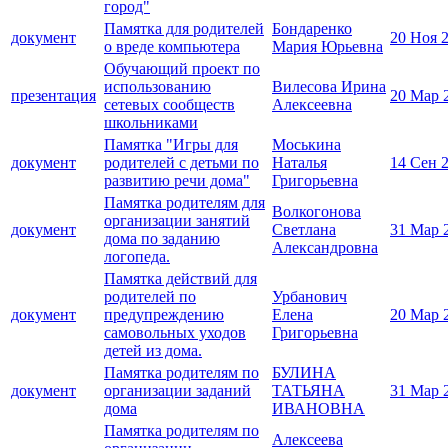
город"
Памятка для родителей
Бондаренко
документ
20 Ноя 
о вреде компьютера
Мария Юрьевна
Обучающий проект по
использованию
Вилесова Ирина
презентация
20 Мар 
сетевых сообществ
Алексеевна
школьниками
Памятка "Игры для
Моськина
документ
родителей с детьми по
Наталья
14 Сен 
развитию речи дома"
Григорьевна
Памятка родителям для
Волкогонова
организации занятий
документ
Светлана
31 Мар 
дома по заданию
Александровна
логопеда.
Памятка действий для
родителей по
Урбанович
документ
предупреждению
Елена
20 Мар 
самовольных уходов
Григорьевна
детей из дома.
Памятка родителям по
БУЛИНА
документ
организации заданий
ТАТЬЯНА
31 Мар 
дома
ИВАНОВНА
Памятка родителям по
Алексеева