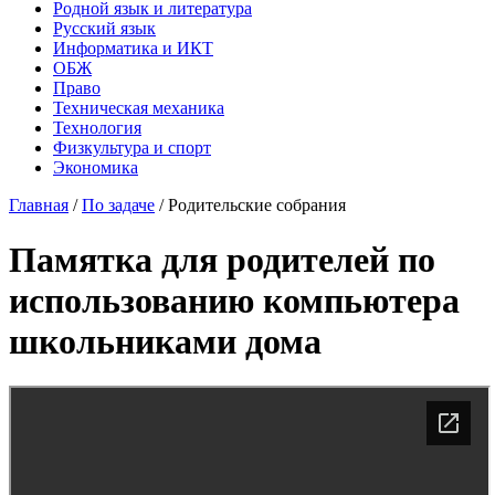
Родной язык и литература
Русский язык
Информатика и ИКТ
ОБЖ
Право
Техническая механика
Технология
Физкультура и спорт
Экономика
Главная
/
По задаче
/
Родительские собрания
Памятка для родителей по
использованию компьютера
школьниками дома