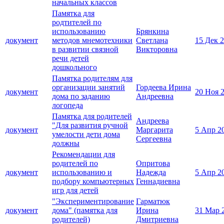
начальных классов
Памятка для
родтителей по
использованию
Брянкина
документ
методов мнемотехники
Светлана
15 Дек 
в развитии связной
Викторовна
речи детей
дошкольного
Памятка родителям для
организации занятий
Гордеева Ирина
документ
20 Ноя 
дома по заданию
Андреевна
логопеда
Памятка для родителей
Андреева
"Для развития ручной
документ
Маргарита
5 Апр 2
умелости дети дома
Сергеевна
должны
Рекомендации для
родителей по
Опритова
документ
использованию и
Надежда
5 Апр 2
подбору компьютерных
Геннадиевна
игр для детей
"Экспериментирование
Гарматюк
документ
дома" (памятка для
Ирина
31 Мар 
родителей)
Дмитриевна