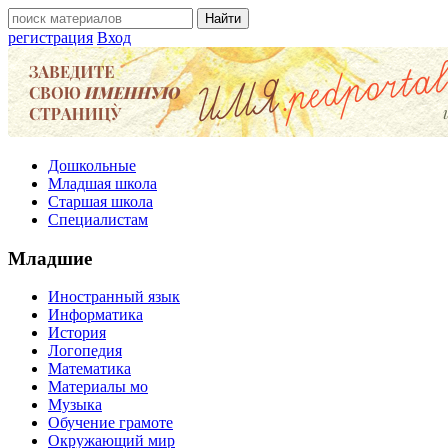
регистрация
Вход
Дошкольные
Младшая школа
Старшая школа
Специалистам
Младшие
Иностранный язык
Информатика
История
Логопедия
Математика
Материалы мо
Музыка
Обучение грамоте
Окружающий мир