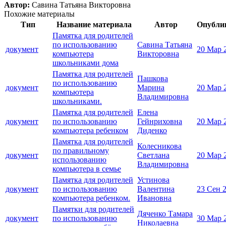
Автор:
Савина Татьяна Викторовна
Похожие материалы
Тип
Название материала
Автор
Опубли
Памятка для родителей
по использованию
Савина Татьяна
документ
20 Мар 
компьютера
Викторовна
школьниками дома
Памятка для родителей
Пашкова
по использованию
документ
Марина
20 Мар 
компьютера
Владимировна
школьниками.
Памятка для родителей
Елена
документ
по использованию
Гейнриховна
20 Мар 
компьютера ребенком
Диденко
Памятка для родителей
Колесникова
по правильному
документ
Светлана
20 Мар 
использованию
Владимировна
компьютера в семье
Памятка для родителей
Устинова
документ
по использованию
Валентина
23 Сен 
компьютера ребенком.
Ивановна
Памятки для родителей
Дяченко Тамара
документ
по использованию
30 Мар 
Николаевна