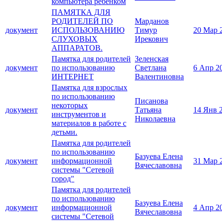
компьютера ребёнком
ПАМЯТКА ДЛЯ
РОДИТЕЛЕЙ ПО
Марданов
документ
ИСПОЛЬЗОВАНИЮ
Тимур
20 Мар 
СЛУХОВЫХ
Ирекович
АППАРАТОВ.
Памятка для родителей
Зеленская
документ
по использованию
Светлана
6 Апр 2
ИНТЕРНЕТ
Валентиновна
Памятка для взрослых
по использованию
Писанова
некоторых
документ
Татьяна
14 Янв 
инструментов и
Николаевна
материалов в работе с
детьми.
Памятка для родителей
по использованию
Базуева Елена
документ
информационной
31 Мар 
Вячеславовна
системы "Сетевой
город"
Памятка для родителей
по использованию
Базуева Елена
документ
информационной
4 Апр 2
Вячеславовна
системы "Сетевой