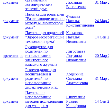
организации
документ
Людмила
31 Мар 
логопедических
Васильевна
занятий дома
Памятка для родителей
Федаева
"Развивающие игры по
документ
Наталья
24 Мар 
методу М.Монтессори
Константиновна
дома"
Памятка для родителей
Касьянова
документ
"Здоровьесберегающие
Наталья
14 Сен 
технологии дома"
Николаевна
Руководство для
родителей по
Лигостаева
презентация
использованию
Людмила
20 Мар 
электронного
Николаевна
классного журнала
Рекомендации для
воспитателей и
Ходыкина
документ
родителей по
Светлана
31 Мар 
использованию
Анатольевна
дидактических игр.
Памятка по
использованию
Ширгазина
документ
методов исследования
Рузиля
14 Сен 
для учащихся
Кашифовна