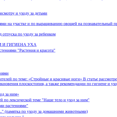
исмотру и уходу за детьми
иями на участке и по выращиванию овощей на познавательный п
 отпуска по уходу за ребенком
М И ГИГИЕНА УХА
стениями "Растения и красота"
ниями
ителей по теме: «Стройные и красивые ноги» В статье рассмотр
овения плоскостопия, а также рекомендации по гигиене и ухо
од за ним»
 по лексической теме "Наше тело и уход за ним"
ыми растениями"
..." (памятка по уходу за домашними животными)