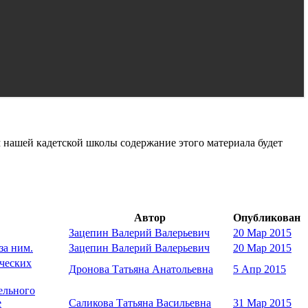
 нашей кадетской школы содержание этого материала будет
Автор
Опубликован
Зацепин Валерий Валерьевич
20 Мар 2015
за ним.
Зацепин Валерий Валерьевич
20 Мар 2015
ических
Дронова Татьяна Анатольевна
5 Апр 2015
ельного
е
Саликова Татьяна Васильевна
31 Мар 2015