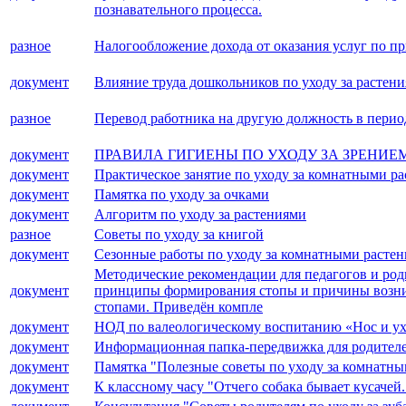
познавательного процесса.
разное
Налогообложение дохода от оказания услуг по пр
документ
Влияние труда дошкольников по уходу за растен
разное
Перевод работника на другую должность в период
документ
ПРАВИЛА ГИГИЕНЫ ПО УХОДУ ЗА ЗРЕНИЕ
документ
Практическое занятие по уходу за комнатными ра
документ
Памятка по уходу за очками
документ
Алгоритм по уходу за растениями
разное
Советы по уходу за книгой
документ
Сезонные работы по уходу за комнатными расте
Методические рекомендации для педагогов и род
документ
принципы формирования стопы и причины возникн
стопами. Приведён компле
документ
НОД по валеологическому воспитанию «Нос и ух
документ
Информационная папка-передвижка для родителей
документ
Памятка "Полезные советы по уходу за комнатн
документ
К классному часу "Отчего собака бывает кусачей