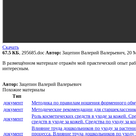
Скачать
67.5 КБ
, 295685.doc
Автор:
Зацепин Валерий Валерьевич, 20 
В размещённом материале отражён мой практический опыт раб
интересным.
Автор:
Зацепин Валерий Валерьевич
Похожие материалы
Тип
документ
Методика по правилам ношения форменного обму
документ
Методические рекомендации для старшекласснико
Роль косметических средств в уходе за кожей. Ср
документ
средств в уходе за кожей. Средства по уходу за к
Влияние труда дошкольников по уходу за растен
документ
процесса. Влияние труда дошкольников по уходу