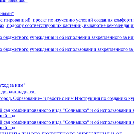
бами малыша."
отными"
ентированный проект по изучению условий создания комфортн
х, подбору соответствующих растений, выработке рекомендаций
го бюджетного учреждения и об исполнении закреплённого за н
го бюджетного учреждения и об использовании закреплённого за
уход за ним"
 до одиннадцати.
ород. Образование» и работе с ним Инструкция по созданию к
ий сад комбинированного вида "Солнышко" и об использовании 
ный год
ий сад комбинированного вида "Солнышко" и об использовании 
ный год