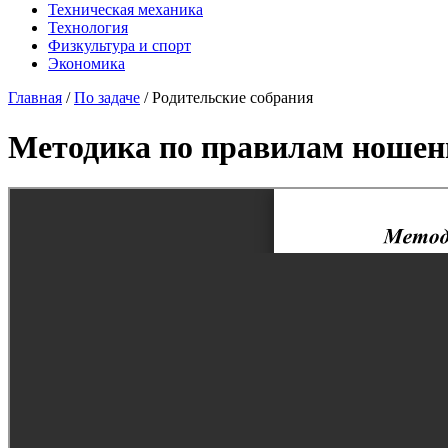
Техническая механика
Технология
Физкультура и спорт
Экономика
Главная
/
По задаче
/
Родительские собрания
Методика по правилам ношени