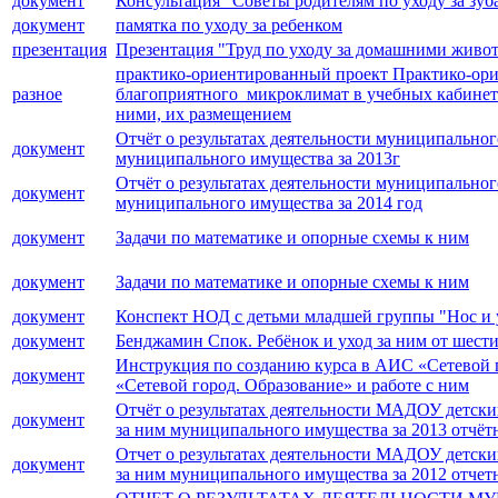
документ
Консультация "Советы родителям по уходу за зу
документ
памятка по уходу за ребенком
презентация
Презентация "Труд по уходу за домашними жив
практико-ориентированный проект Практико-ори
разное
благоприятного микроклимат в учебных кабинета
ними, их размещением
Отчёт о результатах деятельности муниципально
документ
муниципального имущества за 2013г
Отчёт о результатах деятельности муниципально
документ
муниципального имущества за 2014 год
документ
Задачи по математике и опорные схемы к ним
документ
Задачи по математике и опорные схемы к ним
документ
Конспект НОД с детьми младшей группы "Нос и 
документ
Бенджамин Спок. Ребёнок и уход за ним от шести
Инструкция по созданию курса в АИС «Сетевой г
документ
«Сетевой город. Образование» и работе с ним
Отчёт о результатах деятельности МАДОУ детск
документ
за ним муниципального имущества за 2013 отчёт
Отчет о результатах деятельности МАДОУ детск
документ
за ним муниципального имущества за 2012 отчет