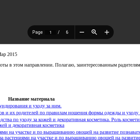
Мар 2015
оты в этом направлении. Полагаю, заинтересованным радителям
Название материала
ндирования и уходу за ним.
в и их родителей по правилам ношения формы одежды и уходу 
едства по уходу за кожей и декоративная косметика. Роль космет
ожей и декоративная косметика
иями на участке и по выращиванию овощей на развитие познават
 за растениями на участке и по выращиванию овощей на развити