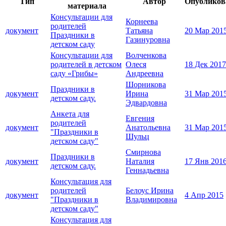
Тип
Автор
Опубликов
материала
Консультации для
Корнеева
родителей
документ
Татьяна
20 Мар 201
Праздники в
Газинуровна
детском саду
Консультации для
Волченкова
родителей в детском
Олеся
18 Дек 2017
саду «Грибы»
Андреевна
Шорникова
Праздники в
документ
Ирина
31 Мар 201
детском саду.
Эдвардовна
Анкета для
Евгения
родителей
документ
Анатольевна
31 Мар 201
"Праздники в
Шульц
детском саду"
Смирнова
Праздники в
документ
Наталия
17 Янв 201
детском саду.
Геннадьевна
Консультация для
родителей
Белоус Ирина
документ
4 Апр 2015
"Праздники в
Владимировна
детском саду"
Консультация для