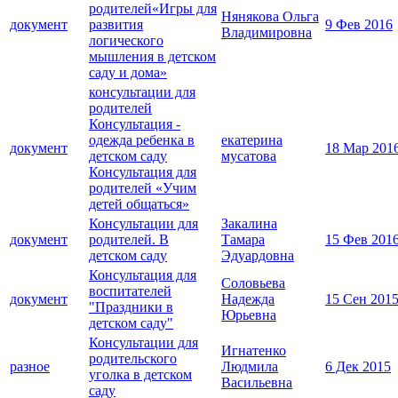
родителей«Игры для
Нянякова Ольга
документ
развития
9 Фев 2016
Владимировна
логического
мышления в детском
саду и дома»
консультации для
родителей
Консультация -
одежда ребенка в
екатерина
документ
18 Мар 201
детском саду
мусатова
Консультация для
родителей «Учим
детей общаться»
Консультации для
Закалина
документ
родителей. В
Тамара
15 Фев 201
детском саду
Эдуардовна
Консультация для
Соловьева
воспитателей
документ
Надежда
15 Сен 201
"Праздники в
Юрьевна
детском саду"
Консультации для
Игнатенко
родительского
разное
Людмила
6 Дек 2015
уголка в детском
Васильевна
саду