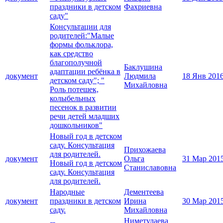
праздники в детском
Фахриевна
саду"
Консультации для
родителей:"Малые
формы фольклора,
как средство
благополучной
Баклушина
адаптации ребёнка в
документ
Людмила
18 Янв 201
детском саду"; "
Михайловна
Роль потешек,
колыбельных
песенок в развитии
речи детей младших
дошкольников"
Новый год в детском
саду. Консультация
Прихожаева
для родителей.
документ
Ольга
31 Мар 201
Новый год в детском
Станиславовна
саду. Консультация
для родителей.
Народные
Дементеева
документ
праздники в детском
Ирина
30 Мар 201
саду.
Михайловна
Ниметулаева