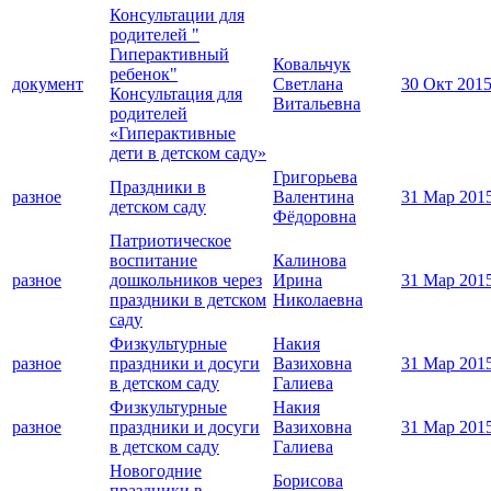
Консультации для
родителей "
Гиперактивный
Ковальчук
ребенок"
документ
Светлана
30 Окт 201
Консультация для
Витальевна
родителей
«Гиперактивные
дети в детском саду»
Григорьева
Праздники в
разное
Валентина
31 Мар 201
детском саду
Фёдоровна
Патриотическое
воспитание
Калинова
разное
дошкольников через
Ирина
31 Мар 201
праздники в детском
Николаевна
саду
Физкультурные
Накия
разное
праздники и досуги
Вазиховна
31 Мар 201
в детском саду
Галиева
Физкультурные
Накия
разное
праздники и досуги
Вазиховна
31 Мар 201
в детском саду
Галиева
Новогодние
Борисова
праздники в