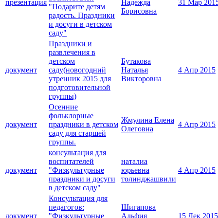
презентация
Надежда
31 Мар 201
"Подарите детям
Борисовна
радость. Праздники
и досуги в детском
саду"
Праздники и
развлечения в
детском
Бутакова
документ
саду(новогодний
Наталья
4 Апр 2015
утренник 2015 для
Викторовна
подготовительной
группы)
Осенние
фольклорные
Жмулина Елена
документ
праздники в детском
4 Апр 2015
Олеговна
саду для старшей
группы.
консультация для
воспитателей
наталиа
документ
"Физкультурные
юрьевна
4 Апр 2015
праздники и досуги
толинджашвили
в детском саду"
Консультация для
педагогов:
Шигапова
документ
"Физкультурные
Альфия
15 Дек 2015