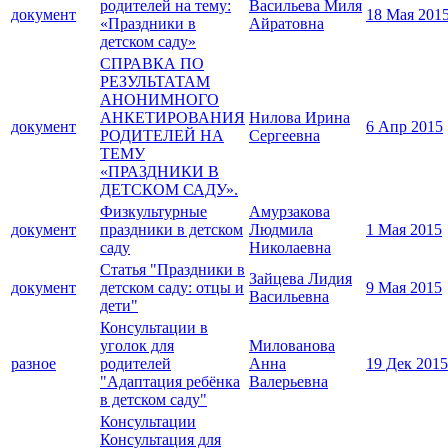
родителей на тему:
Васильева Миля
документ
18 Мая 201
«Праздники в
Айратовна
детском саду»
СПРАВКА ПО
РЕЗУЛЬТАТАМ
АНОНИМНОГО
АНКЕТИРОВАНИЯ
Нилова Ирина
документ
6 Апр 2015
РОДИТЕЛЕЙ НА
Сергеевна
ТЕМУ
«ПРАЗДНИКИ В
ДЕТСКОМ САДУ».
Физкультурные
Амурзакова
документ
праздники в детском
Людмила
1 Мая 2015
саду
Николаевна
Статья "Праздники в
Зайцева Лидия
документ
детском саду: отцы и
9 Мая 2015
Васильевна
дети"
Консультации в
уголок для
Милованова
разное
родителей
Анна
19 Дек 2015
"Адаптация ребёнка
Валерьевна
в детском саду"
Консультации
Консультация для