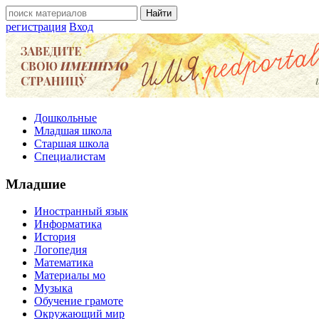
регистрация
Вход
Дошкольные
Младшая школа
Старшая школа
Специалистам
Младшие
Иностранный язык
Информатика
История
Логопедия
Математика
Материалы мо
Музыка
Обучение грамоте
Окружающий мир