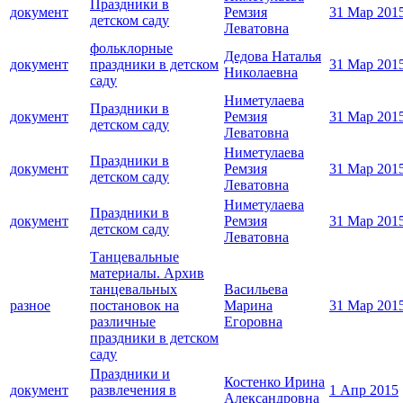
Праздники в
документ
Ремзия
31 Мар 201
детском саду
Леватовна
фольклорные
Дедова Наталья
документ
праздники в детском
31 Мар 201
Николаевна
саду
Ниметулаева
Праздники в
документ
Ремзия
31 Мар 201
детском саду
Леватовна
Ниметулаева
Праздники в
документ
Ремзия
31 Мар 201
детском саду
Леватовна
Ниметулаева
Праздники в
документ
Ремзия
31 Мар 201
детском саду
Леватовна
Танцевальные
материалы. Архив
танцевальных
Васильева
разное
постановок на
Марина
31 Мар 201
различные
Егоровна
праздники в детском
саду
Праздники и
Костенко Ирина
документ
развлечения в
1 Апр 2015
Александровна