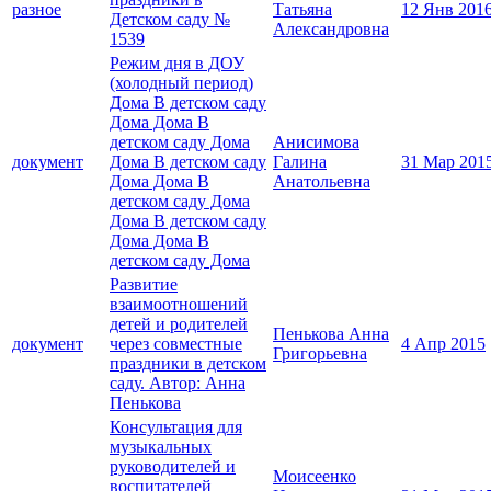
разное
Татьяна
12 Янв 201
Детском саду №
Александровна
1539
Режим дня в ДОУ
(холодный период)
Дома В детском саду
Дома Дома В
детском саду Дома
Анисимова
документ
Дома В детском саду
Галина
31 Мар 201
Дома Дома В
Анатольевна
детском саду Дома
Дома В детском саду
Дома Дома В
детском саду Дома
Развитие
взаимоотношений
детей и родителей
Пенькова Анна
документ
через совместные
4 Апр 2015
Григорьевна
праздники в детском
саду. Автор: Анна
Пенькова
Консультация для
музыкальных
руководителей и
Моисеенко
воспитателей