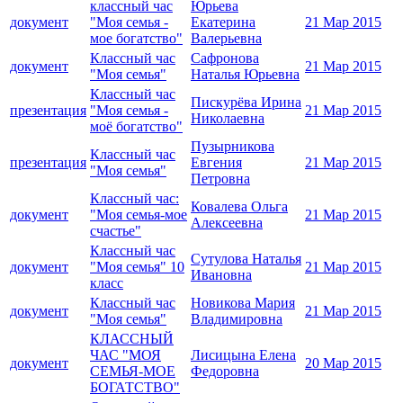
классный час
Юрьева
документ
"Моя семья -
Екатерина
21 Мар 2015
мое богатство"
Валерьевна
Классный час
Сафронова
документ
21 Мар 2015
"Моя семья"
Наталья Юрьевна
Классный час
Пискурёва Ирина
презентация
"Моя семья -
21 Мар 2015
Николаевна
моё богатство"
Пузырникова
Классный час
презентация
Евгения
21 Мар 2015
"Моя семья"
Петровна
Классный час:
Ковалева Ольга
документ
"Моя семья-мое
21 Мар 2015
Алексеевна
счастье"
Классный час
Сутулова Наталья
документ
"Моя семья" 10
21 Мар 2015
Ивановна
класс
Классный час
Новикова Мария
документ
21 Мар 2015
"Моя семья"
Владимировна
КЛАССНЫЙ
ЧАС "МОЯ
Лисицына Елена
документ
20 Мар 2015
СЕМЬЯ-МОЕ
Федоровна
БОГАТСТВО"