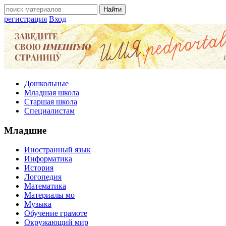
регистрация
Вход
Дошкольные
Младшая школа
Старшая школа
Специалистам
Младшие
Иностранный язык
Информатика
История
Логопедия
Математика
Материалы мо
Музыка
Обучение грамоте
Окружающий мир