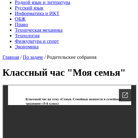
Родной язык и литература
Русский язык
Информатика и ИКТ
ОБЖ
Право
Техническая механика
Технология
Физкультура и спорт
Экономика
Главная
/
По задаче
/
Родительские собрания
Классный час "Моя семья"