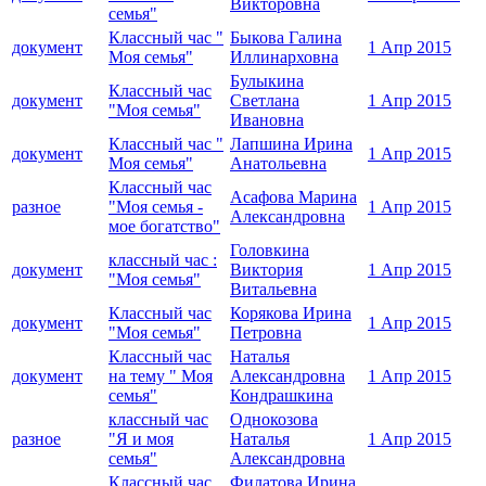
Викторовна
семья"
Классный час "
Быкова Галина
документ
1 Апр 2015
Моя семья"
Иллинарховна
Булыкина
Классный час
документ
Светлана
1 Апр 2015
"Моя семья"
Ивановна
Классный час "
Лапшина Ирина
документ
1 Апр 2015
Моя семья"
Анатольевна
Классный час
Асафова Марина
разное
"Моя семья -
1 Апр 2015
Александровна
мое богатство"
Головкина
классный час :
документ
Виктория
1 Апр 2015
"Моя семья"
Витальевна
Классный час
Корякова Ирина
документ
1 Апр 2015
"Моя семья"
Петровна
Классный час
Наталья
документ
на тему " Моя
Александровна
1 Апр 2015
семья"
Кондрашкина
классный час
Однокозова
разное
"Я и моя
Наталья
1 Апр 2015
семья"
Александровна
Классный час
Филатова Ирина