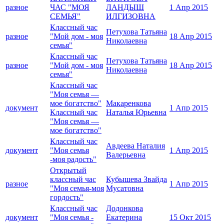
разное
ЧАС "МОЯ
ЛАНДЫШ
1 Апр 2015
СЕМЬЯ"
ИЛГИЗОВНА
Классный час
Петухова Татьяна
разное
"Мой дом - моя
18 Апр 2015
Николаевна
семья"
Классный час
Петухова Татьяна
разное
"Мой дом - моя
18 Апр 2015
Николаевна
семья"
Классный час
"Моя семья —
мое богатство"
Макаренкова
документ
1 Апр 2015
Классный час
Наталья Юрьевна
"Моя семья —
мое богатство"
Классный час
Авдеева Наталия
документ
"Моя семья
1 Апр 2015
Валерьевна
-моя радость"
Открытый
классный час
Кубышева Звайда
разное
1 Апр 2015
"Моя семья-моя
Мусатовна
гордость"
Классный час
Додонкова
документ
"Моя семья -
Екатерина
15 Окт 2015