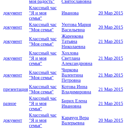
моя радость"
Святославовна
Классный час
документ
"Я и моя
Иванова
20 Мар 2015
семья"
Классный час
Уютова Мария
документ
20 Мар 2015
"Моя семья"
Васильевна
Жаренкова
Классный час
документ
Татьяна
21 Мар 2015
"Моя семья"
Николаевна
Классный час
Хохлова
документ
"Я и моя
Светлана
21 Мар 2015
семья"
Александровна
Чиркова
Классный час
документ
Валентина
21 Мар 2015
"Моя семья"
Петровна
Классный час
Котова Инна
презентация
21 Мар 2015
"Моя семья"
Владимировна
Классный час
Бирих Елена
разное
"Я и моя
21 Мар 2015
Ивановна
семья"
Классный час
Карачун Вера
документ
"Я и моя
20 Мар 2015
Валерьевна
семья"