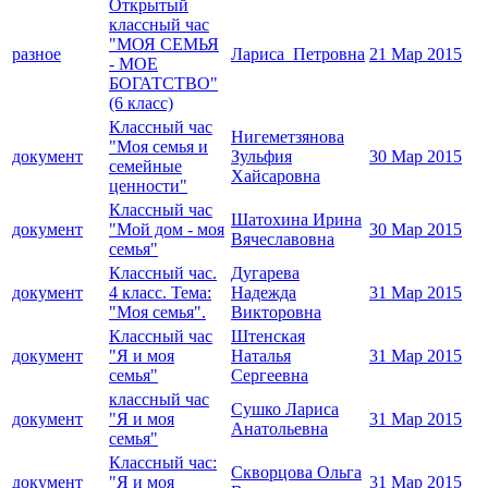
Открытый
классный час
"МОЯ СЕМЬЯ
разное
Лариса_Петровна
21 Мар 2015
- МОЕ
БОГАТСТВО"
(6 класс)
Классный час
Нигеметзянова
"Моя семья и
документ
Зульфия
30 Мар 2015
семейные
Хайсаровна
ценности"
Классный час
Шатохина Ирина
документ
"Мой дом - моя
30 Мар 2015
Вячеславовна
семья"
Классный час.
Дугарева
документ
4 класс. Тема:
Надежда
31 Мар 2015
"Моя семья".
Викторовна
Классный час
Штенская
документ
"Я и моя
Наталья
31 Мар 2015
семья"
Сергеевна
классный час
Сушко Лариса
документ
"Я и моя
31 Мар 2015
Анатольевна
семья"
Классный час:
Скворцова Ольга
документ
"Я и моя
31 Мар 2015