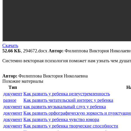
Скачать
52.66 КБ
, 294672.docx
Автор:
Филиппова Виктория Николаевна
Системно векторная психология поможет нам узнать чем душат,
Автор:
Филиппова Виктория Николаевна
Похожие материалы
Тип
Н
документ
Как развить у ребенка целеустремленность
разное
Как развить читательский интерес у ребенка
документ
как развить музыкальный слух у ребенка
документ
Как развить орфографическую зоркость и пунктуаци
документ
Как развить у ребенка чувство юмора
документ
Как развить у ребенка творческие способности