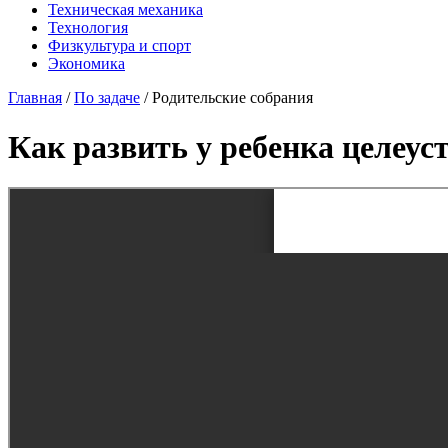
Техническая механика
Технология
Физкультура и спорт
Экономика
Главная
/
По задаче
/
Родительские собрания
Как развить у ребенка целеус