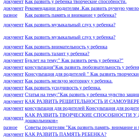
документ
Как развить у ребенка творческие способности.
документ
Рекомендации родителям .Как развить ручную умелос
разное
Как развить память и внимание у ребенка?
документ
Как развить музыкальный слух у ребенка?
документ
Как развить музыкальный слух у ребенка?
документ
Как развить внимательность у ребенка
документ
Как развить талант у ребенка?
документ
Буклет на тему:" Как развить речь у ребенка?"
документ
консультация"Как развить любознательность у ребен
документ
Консультация для родителей " Как развить творчески
документ
Как развить мелкую моторику у ребенка.
документ
Как развить усидчивость у ребенка.
документ
Статья на тему:"Как развить у ребенка чувство защ
документ
КАК РАЗВИТЬ РЕШИТЕЛЬНОСТЬ И САМОУВЕР
документ
консультация для родителей Консультация для родит
КАК РАЗВИТЬ ТВОРЧЕСКИЕ СПОСОБНОСТИ У ДОШ
документ
дошкольников»
разное
Советы родителям "Как развить память, внимание и
документ
КАК РАЗВИТЬ ПАМЯТЬ РЕБЕНКА?