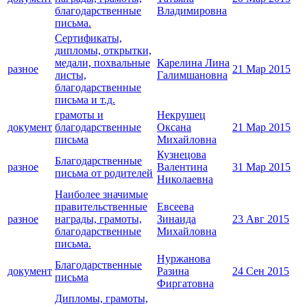
благодарственные
Владимировна
письма.
Сертификаты,
дипломы, открытки,
медали, похвальные
Карелина Лина
разное
21 Мар 2015
листы,
Галимшановна
благодарственные
письма и т.д.
грамоты и
Некрушец
документ
благодарственные
Оксана
21 Мар 2015
письма
Михайловна
Кузнецова
Благодарственные
разное
Валентина
31 Мар 2015
письма от родителей
Николаевна
Наиболее значимые
правительственные
Евсеева
разное
награды, грамоты,
Зинаида
23 Авг 2015
благодарственные
Михайловна
письма.
Нуржанова
Благодарственные
документ
Разина
24 Сен 2015
письма
Фиргатовна
Дипломы, грамоты,