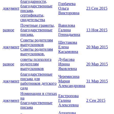
благодарности,
Горбачева
благодарственные
документ
Ольга
23 Сен 2015
письма,
Викторовна
сертификаты,
свидетельства
Почетные грамоты,
Вавилова
разное
благодарственные
Галина
13 Ноя 2015
письма.
Геннадьевна
Советы родителям
Шестакова
выпускников
документ
Елена
20 Мар 2015
Советы родителям
Касымовна
выпускников.
советы психолога
Дубасова
разное
родителям
Ирина
20 Мар 2015
выпускников
Яковлевна
благодарственные
Черемисина
письма для
документ
Мария
31 Мар 2015
работников детского
Александровна
сада
Номинации в стихах
Евстропова
на
документ
Галина
2 Сен 2015
благодарственные
Алексеевна
письма
Архипова