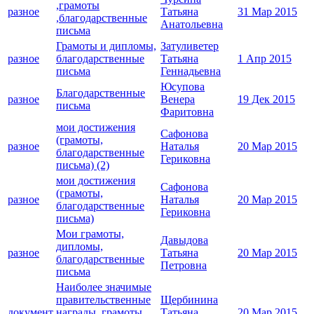
,грамоты
разное
Татьяна
31 Мар 2015
,благодарственные
Анатольевна
письма
Грамоты и дипломы,
Затуливетер
разное
благодарственные
Татьяна
1 Апр 2015
письма
Геннадьевна
Юсупова
Благодарственные
разное
Венера
19 Дек 2015
письма
Фаритовна
мои достижения
Сафонова
(грамоты,
разное
Наталья
20 Мар 2015
благодарственные
Гериковна
письма) (2)
мои достижения
Сафонова
(грамоты,
разное
Наталья
20 Мар 2015
благодарственные
Гериковна
письма)
Мои грамоты,
Давыдова
дипломы,
разное
Татьяна
20 Мар 2015
благодарственные
Петровна
письма
Наиболее значимые
правительственные
Щербинина
документ
награды, грамоты,
Татьяна
20 Мар 2015