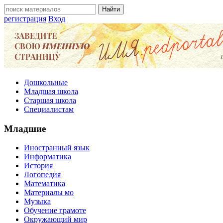
регистрация
Вход
Дошкольные
Младшая школа
Старшая школа
Специалистам
Младшие
Иностранный язык
Информатика
История
Логопедия
Математика
Материалы мо
Музыка
Обучение грамоте
Окружающий мир