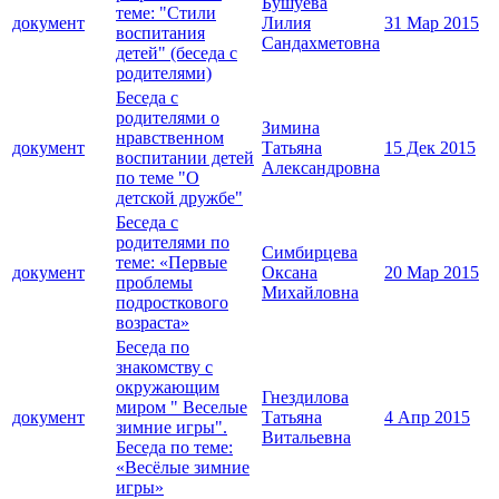
Бушуева
теме: "Стили
документ
Лилия
31 Мар 2015
воспитания
Сандахметовна
детей" (беседа с
родителями)
Беседа с
родителями о
Зимина
нравственном
документ
Татьяна
15 Дек 2015
воспитании детей
Александровна
по теме "О
детской дружбе"
Беседа с
родителями по
Симбирцева
теме: «Первые
документ
Оксана
20 Мар 2015
проблемы
Михайловна
подросткового
возраста»
Беседа по
знакомству с
окружающим
Гнездилова
миром " Веселые
документ
Татьяна
4 Апр 2015
зимние игры".
Витальевна
Беседа по теме:
«Весёлые зимние
игры»