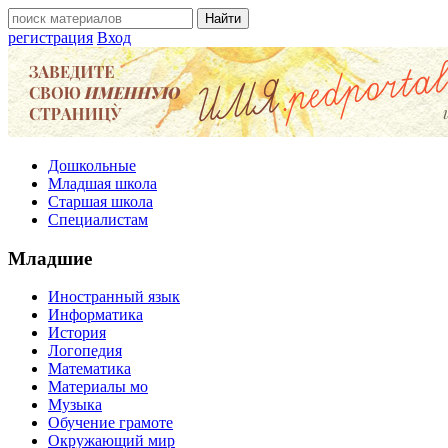
регистрация
Вход
Дошкольные
Младшая школа
Старшая школа
Специалистам
Младшие
Иностранный язык
Информатика
История
Логопедия
Математика
Материалы мо
Музыка
Обучение грамоте
Окружающий мир