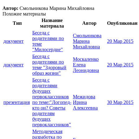
Автор:
Смольникова Марина Михайловна
Похожие материалы
Название
Тип
Автор
Опубликован
материала
Беседа с
Смольникова
родителями по
документ
Марина
20 Мар 2015
теме
Михайловна
"Милосердие"
Беседа с
Москаленко
родителями по
документ
Елена
20 Мар 2015
теме "Здоровый
Леонидовна
образ жизни"
Беседа с
родителями
будущих
первоклассников
Межидова
презентация
по теме:"Логопед-
Ирина
30 Мар 2015
кто он? Советы
Алексеевна
родителям
будущих
первоклассников"
Методическая
разработка по