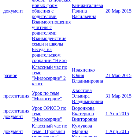
новых форм
Кинжигалиева
документ
общения с
Галина
20 Мар 2015
родителями
Васильевна
Взаимоотношения
учителя с
родителями
Взаимодействие
семьи и школы
Беседа на
родительском
собрании "Не хо
Классный час по
Ивахненко
теме
разное
Юлия
21 Мар 2015
"Милосердие" 2
Владимировна
класс
Хвостова
Урок по теме
презентация
Эльвира
31 Мар 2015
"Милосердие"
Владимировна
Урок ОРКСЭ по
Воронкова
презентация,
теме
Екатерина
1 Апр 2015
документ
"Милосердие"
Викторовна
Классный час по
Кумукова
документ
теме "Проявляй
Марина
1 Апр 2015
милосердие"
Каплановна