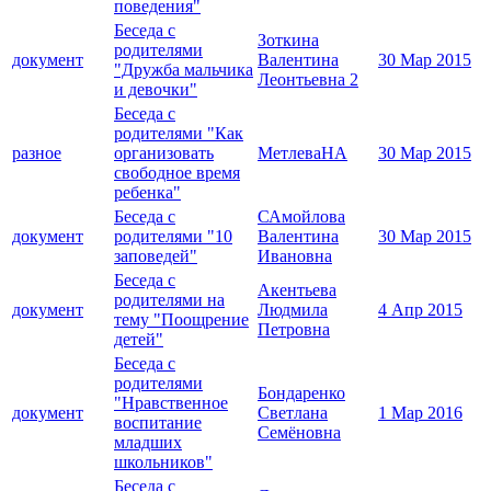
поведения"
Беседа с
Зоткина
родителями
документ
Валентина
30 Мар 2015
"Дружба мальчика
Леонтьевна 2
и девочки"
Беседа с
родителями "Как
разное
организовать
МетлеваНА
30 Мар 2015
свободное время
ребенка"
Беседа с
САмойлова
документ
родителями "10
Валентина
30 Мар 2015
заповедей"
Ивановна
Беседа с
Акентьева
родителями на
документ
Людмила
4 Апр 2015
тему "Поощрение
Петровна
детей"
Беседа с
родителями
Бондаренко
"Нравственное
документ
Светлана
1 Мар 2016
воспитание
Семёновна
младших
школьников"
Беседа с