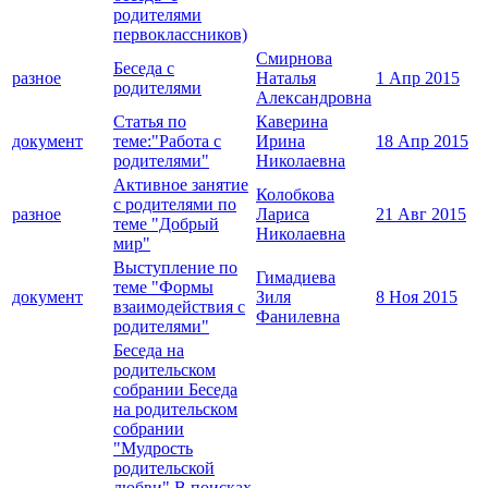
родителями
первоклассников)
Смирнова
Беседа с
разное
Наталья
1 Апр 2015
родителями
Александровна
Статья по
Каверина
документ
теме:"Работа с
Ирина
18 Апр 2015
родителями"
Николаевна
Активное занятие
Колобкова
с родителями по
разное
Лариса
21 Авг 2015
теме "Добрый
Николаевна
мир"
Выступление по
Гимадиева
теме "Формы
документ
Зиля
8 Ноя 2015
взаимодействия с
Фанилевна
родителями"
Беседа на
родительском
собрании Беседа
на родительском
собрании
"Мудрость
родительской
любви" В поисках