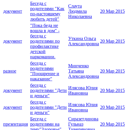
Беседа с
Слаута
родителями "Как
документ
Людмила
20 Мар 2015
по-настоящему
Николаевна
любить детей"
"Пока беда не
вошла в дом" -
беседа с
Уткина Ольга
документ
родителями по
20 Мар 2015
Александровна
профилактике
детской
наркомании.
беседа с
Минченко
родителями
разное
Татьяна
20 Мар 2015
"Поощрение и
Александровна
наказание"
беседа с
Илясова Юлия
документ
родителями "Дети
20 Мар 2015
Ивановна
и деньги"
беседа с
Илясова Юлия
документ
родителями "Дети
20 Мар 2015
Ивановна
и деньги"
Беседа с
Сиразетдинова
презентация
родителями на
Гульназ
20 Мар 2015
тему"Здоровье".
Тимеряновна