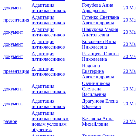
Адаптация
Голубева Анна
документ
20 Ма
пятиклассников.
Аркадьевна
Адаптация
Гутенко Светлана
презентация
20 Ма
пятиклассников
Александровна
Адаптация
Шакурова Мария
документ
20 Ма
пятиклассников
Анатольевна
Адаптация
Коваленко Инна
документ
20 Ма
пятиклассников
Николаевна
Адаптация
Рязанцева Галина
документ
20 Ма
пятиклассников
Николаевна
Надеина
Адаптация
презентация
Екатерина
20 Ма
пятиклассников
Александровна
Овчинникова
Адаптация
документ
Светлана
20 Ма
пятиклассников.
Васильевна
Адаптация
Драгунова Елена
документ
20 Ма
пятиклассников
Юрьевна
Адаптация
пятиклассников к
Качалова Анна
разное
20 Ма
новым условиям
Михайловна
обучения.