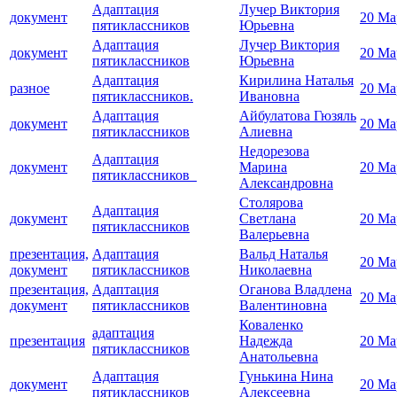
Адаптация
Лучер Виктория
документ
20 Ма
пятиклассников
Юрьевна
Адаптация
Лучер Виктория
документ
20 Ма
пятиклассников
Юрьевна
Адаптация
Кирилина Наталья
разное
20 Ма
пятиклассников.
Ивановна
Адаптация
Айбулатова Гюзяль
документ
20 Ма
пятиклассников
Алиевна
Недорезова
Адаптация
документ
Марина
20 Ма
пятиклассников
Александровна
Столярова
Адаптация
документ
Светлана
20 Ма
пятиклассников
Валерьевна
презентация,
Адаптация
Вальд Наталья
20 Ма
документ
пятиклассников
Николаевна
презентация,
Адаптация
Оганова Владлена
20 Ма
документ
пятиклассников
Валентиновна
Коваленко
адаптация
презентация
Надежда
20 Ма
пятиклассников
Анатольевна
Адаптация
Гунькина Нина
документ
20 Ма
пятиклассников
Алексеевна