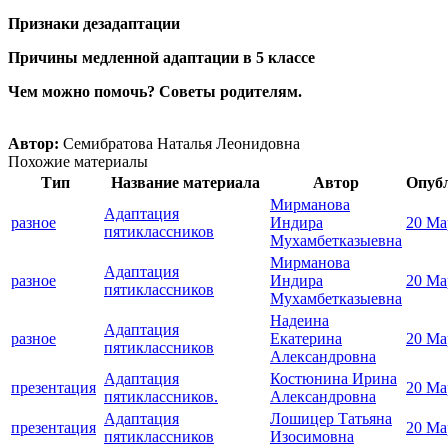
Признаки дезадаптации
Причины медленной адаптации в 5 классе
Чем можно помочь? Советы родителям.
Автор:
Семибратова Наталья Леонидовна
Похожие материалы
Тип
Название материала
Автор
Опуб
Мирманова
Адаптация
разное
Индира
20 Ма
пятиклассников
Мухамбетказыевна
Мирманова
Адаптация
разное
Индира
20 Ма
пятиклассников
Мухамбетказыевна
Надеина
Адаптация
разное
Екатерина
20 Ма
пятиклассников
Александровна
Адаптация
Костюнина Ирина
презентация
20 Ма
пятиклассников.
Александровна
Адаптация
Лошицер Татьяна
презентация
20 Ма
пятиклассников
Изосимовна