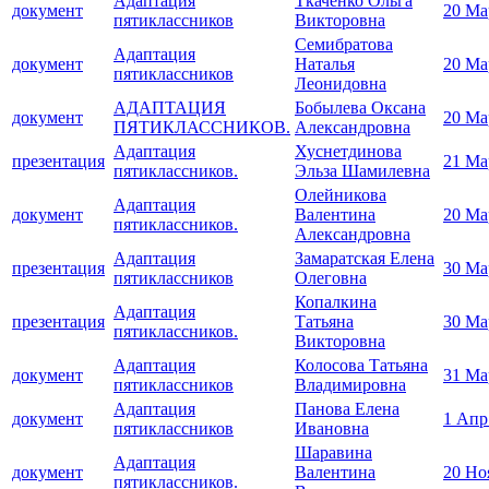
Адаптация
Ткаченко Ольга
документ
20 Ма
пятиклассников
Викторовна
Семибратова
Адаптация
документ
Наталья
20 Ма
пятиклассников
Леонидовна
АДАПТАЦИЯ
Бобылева Оксана
документ
20 Ма
ПЯТИКЛАССНИКОВ.
Александровна
Адаптация
Хуснетдинова
презентация
21 Ма
пятиклассников.
Эльза Шамилевна
Олейникова
Адаптация
документ
Валентина
20 Ма
пятиклассников.
Александровна
Адаптация
Замаратская Елена
презентация
30 Ма
пятиклассников
Олеговна
Копалкина
Адаптация
презентация
Татьяна
30 Ма
пятиклассников.
Викторовна
Адаптация
Колосова Татьяна
документ
31 Ма
пятиклассников
Владимировна
Адаптация
Панова Елена
документ
1 Апр
пятиклассников
Ивановна
Шаравина
Адаптация
документ
Валентина
20 Но
пятиклассников.