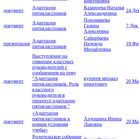
Викторовна
Адаптация
Казанцева Наталья
документ
24 Де
пятиклассников
Александровна
Пономарева
Адаптация
документ
Галина
7 Дек
пятиклассников
Алексеевна
Сабирбаева
Адаптация
презентация
Надежда
19 Фе
пятиклассников
Михайловна
Выступление на
семинаре классных
руководителей с
сообщением на тему
"Адаптация
купреев михаил
документ
20 Ма
пятиклассников. Роль
никитович
классного
руководителя в
процессе адаптации
пятиклассников."
«Адаптация
пятиклассников к
Алдошина Ирина
документ
20 Ма
новым условиям
Львовна
учебы»
Родительское собрание