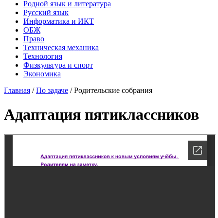
Родной язык и литература
Русский язык
Информатика и ИКТ
ОБЖ
Право
Техническая механика
Технология
Физкультура и спорт
Экономика
Главная
/
По задаче
/
Родительские собрания
Адаптация пятиклассников