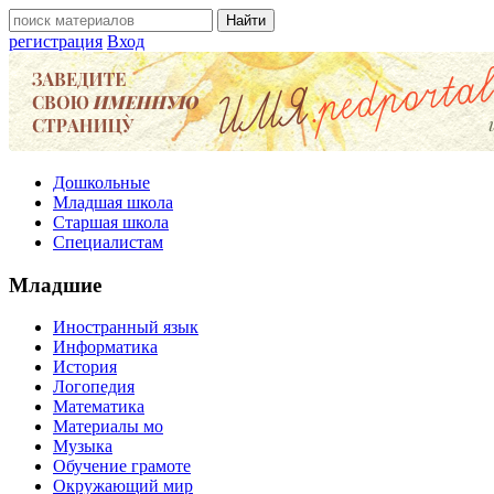
регистрация
Вход
Дошкольные
Младшая школа
Старшая школа
Специалистам
Младшие
Иностранный язык
Информатика
История
Логопедия
Математика
Материалы мо
Музыка
Обучение грамоте
Окружающий мир