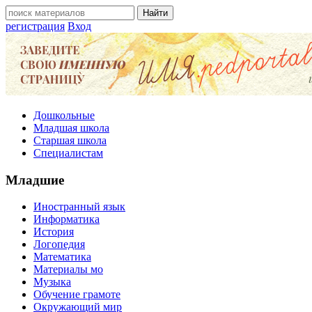
регистрация
Вход
Дошкольные
Младшая школа
Старшая школа
Специалистам
Младшие
Иностранный язык
Информатика
История
Логопедия
Математика
Материалы мо
Музыка
Обучение грамоте
Окружающий мир