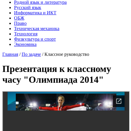
Родной язык и литература
Русский язык
Информатика и ИКТ
ОБЖ
Право
Техническая механика
Технология
Физкультура и спорт
Экономика
Главная
/
По задаче
/
Классное руководство
Презентация к классному
часу "Олимпиада 2014"