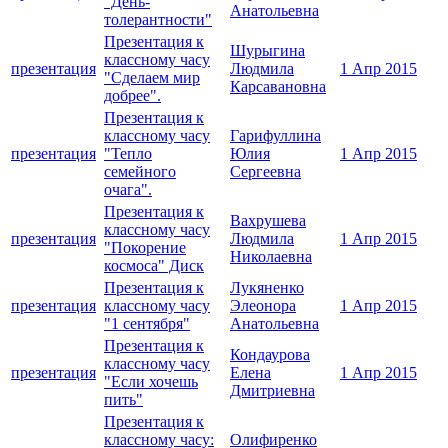
"День-
Анатольевна
толерантности"
Презентация к
Шурыгина
классному часу
презентация
Людмила
1 Апр 2015
"Сделаем мир
Карсавановна
добрее".
Презентация к
классному часу
Гарифуллина
презентация
"Тепло
Юлия
1 Апр 2015
семейного
Сергеевна
очага".
Презентация к
Вахрушева
классному часу
презентация
Людмила
1 Апр 2015
"Покорение
Николаевна
космоса" Диск
Презентация к
Лукяненко
презентация
классному часу
Элеонора
1 Апр 2015
"1 сентября"
Анатольевна
Презентация к
Кондаурова
классному часу
презентация
Елена
1 Апр 2015
"Если хочешь
Дмитриевна
пить"
Презентация к
классному часу:
Олифиренко