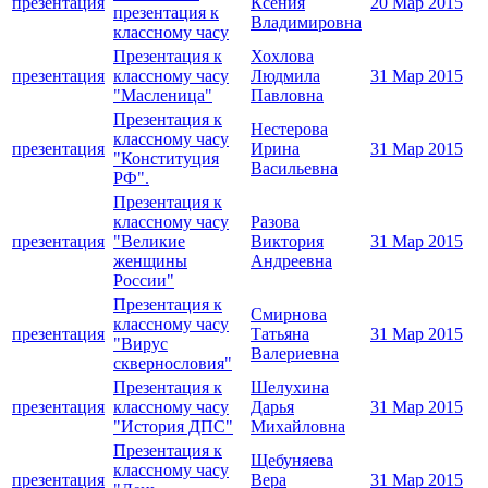
презентация
Ксения
20 Мар 2015
презентация к
Владимировна
классному часу
Презентация к
Хохлова
презентация
классному часу
Людмила
31 Мар 2015
"Масленица"
Павловна
Презентация к
Нестерова
классному часу
презентация
Ирина
31 Мар 2015
"Конституция
Васильевна
РФ".
Презентация к
классному часу
Разова
презентация
"Великие
Виктория
31 Мар 2015
женщины
Андреевна
России"
Презентация к
Смирнова
классному часу
презентация
Татьяна
31 Мар 2015
"Вирус
Валериевна
сквернословия"
Презентация к
Шелухина
презентация
классному часу
Дарья
31 Мар 2015
"История ДПС"
Михайловна
Презентация к
Щебуняева
классному часу
презентация
Вера
31 Мар 2015