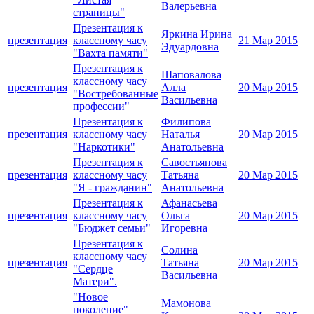
Валерьевна
страницы"
Презентация к
Яркина Ирина
презентация
классному часу
21 Мар 2015
Эдуардовна
"Вахта памяти"
Презентация к
Шаповалова
классному часу
презентация
Алла
20 Мар 2015
"Востребованные
Васильевна
профессии"
Презентация к
Филипова
презентация
классному часу
Наталья
20 Мар 2015
"Наркотики"
Анатольевна
Презентация к
Савостьянова
презентация
классному часу
Татьяна
20 Мар 2015
"Я - гражданин"
Анатольевна
Презентация к
Афанасьева
презентация
классному часу
Ольга
20 Мар 2015
"Бюджет семьи"
Игоревна
Презентация к
Солина
классному часу
презентация
Татьяна
20 Мар 2015
"Сердце
Васильевна
Матери".
"Новое
Мамонова
поколение"