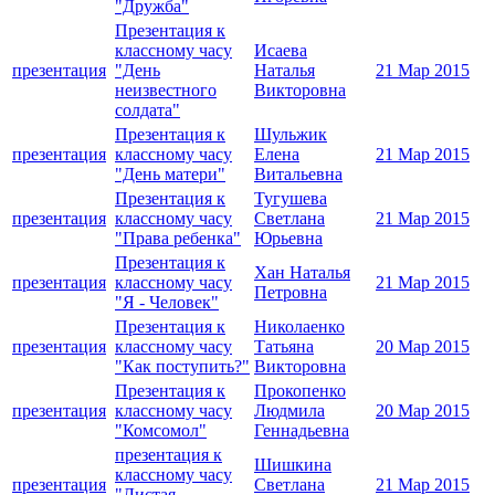
"Дружба"
Презентация к
классному часу
Исаева
презентация
"День
Наталья
21 Мар 2015
неизвестного
Викторовна
солдата"
Презентация к
Шульжик
презентация
классному часу
Елена
21 Мар 2015
"День матери"
Витальевна
Презентация к
Тугушева
презентация
классному часу
Светлана
21 Мар 2015
"Права ребенка"
Юрьевна
Презентация к
Хан Наталья
презентация
классному часу
21 Мар 2015
Петровна
"Я - Человек"
Презентация к
Николаенко
презентация
классному часу
Татьяна
20 Мар 2015
"Как поступить?"
Викторовна
Презентация к
Прокопенко
презентация
классному часу
Людмила
20 Мар 2015
"Комсомол"
Геннадьевна
презентация к
Шишкина
классному часу
презентация
Светлана
21 Мар 2015
"Листая