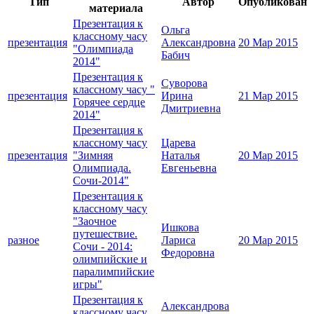
Тип
Автор
Опубликован
материала
Презентация к
Ольга
классному часу
презентация
Александровна
20 Мар 2015
"Олимпиада
Бабич
2014"
Презентация к
Суворова
классному часу "
презентация
Ирина
21 Мар 2015
Горячее сердце
Дмитриевна
2014"
Презентация к
классному часу
Царева
презентация
"Зимняя
Наталья
20 Мар 2015
Олимпиада.
Евгеньевна
Сочи-2014"
Презентация к
классному часу
"Заочное
Ишкова
путешествие.
разное
Лариса
20 Мар 2015
Сочи - 2014:
Федоровна
олимпийские и
паралимпийские
игры"
Презентация к
Александрова
классному часу