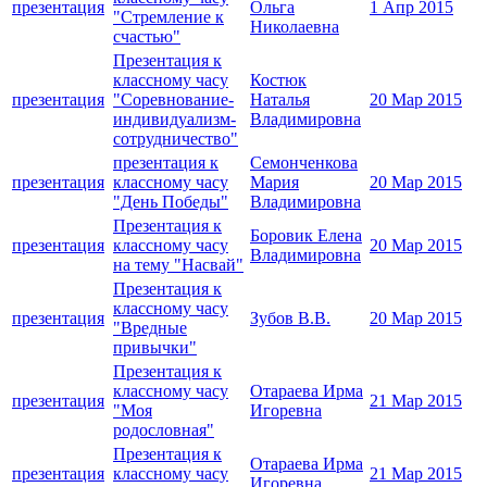
презентация
Ольга
1 Апр 2015
"Стремление к
Николаевна
счастью"
Презентация к
классному часу
Костюк
презентация
"Соревнование-
Наталья
20 Мар 2015
индивидуализм-
Владимировна
сотрудничество"
презентация к
Семонченкова
презентация
классному часу
Мария
20 Мар 2015
"День Победы"
Владимировна
Презентация к
Боровик Елена
презентация
классному часу
20 Мар 2015
Владимировна
на тему "Насвай"
Презентация к
классному часу
презентация
Зубов В.В.
20 Мар 2015
"Вредные
привычки"
Презентация к
классному часу
Отараева Ирма
презентация
21 Мар 2015
"Моя
Игоревна
родословная"
Презентация к
Отараева Ирма
презентация
классному часу
21 Мар 2015
Игоревна