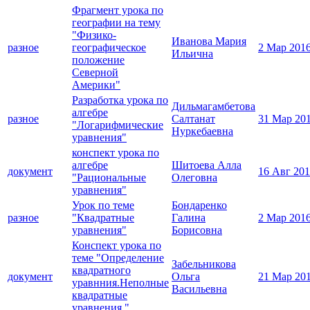
Фрагмент урока по
географии на тему
"Физико-
Иванова Мария
разное
географическое
2 Мар 201
Ильична
положение
Северной
Америки"
Разработка урока по
Дильмагамбетова
алгебре
разное
Салтанат
31 Мар 20
"Логарифмические
Нуркебаевна
уравнения"
конспект урока по
алгебре
Шитоева Алла
документ
16 Авг 20
"Рациональные
Олеговна
уравнения"
Урок по теме
Бондаренко
разное
"Квадратные
Галина
2 Мар 201
уравнения"
Борисовна
Конспект урока по
теме "Определение
Забельникова
квадратного
документ
Ольга
21 Мар 20
уравнния.Неполные
Васильевна
квадратные
уравнения."