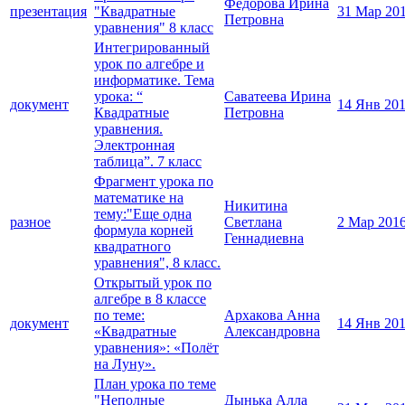
Федорова Ирина
презентация
"Квадратные
31 Мар 20
Петровна
уравнения" 8 класс
Интегрированный
урок по алгебре и
информатике. Тема
урока: “
Саватеева Ирина
документ
14 Янв 20
Квадратные
Петровна
уравнения.
Электронная
таблица”. 7 класс
Фрагмент урока по
математике на
Никитина
тему:"Еще одна
разное
Светлана
2 Мар 201
формула корней
Геннадиевна
квадратного
уравнения", 8 класс.
Открытый урок по
алгебре в 8 классе
по теме:
Архакова Анна
документ
14 Янв 20
«Квадратные
Александровна
уравнения»: «Полёт
на Луну».
План урока по теме
"Неполные
Дынька Алла