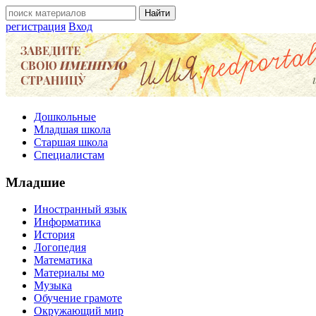
регистрация
Вход
Дошкольные
Младшая школа
Старшая школа
Специалистам
Младшие
Иностранный язык
Информатика
История
Логопедия
Математика
Материалы мо
Музыка
Обучение грамоте
Окружающий мир