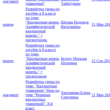
документ
уравнения"
Табитуевна
Разработка урока по
алгебре в 8 классе
по теме:
"Квадратные корни.
Шлома Надежда
разное
21 Мар 20
Арифметический
Васильевна
квадратный
корень." +
презентация.
Разработка урока по
алгебре в 8 классе
по теме:
"Квадратные корни.
Белоус Наталья
разное
21 Сен 20
Арифметический
Петровна
квадратный
корень." +
презентация
Разработка урока по
теме: "Квадратные
уравнения" Урок по
Харламова Елена
документ
теме "Решение
21 Мар 20
Сергеевна
квадратных
уравнений". 8-й
класс