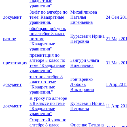
квадратные
уравнения"
Зачёт по алгебре по
Михайликова
документ
теме: Квадратные
Наталья
24 Сен 20
уравнения.
Евгеньевна
обобщающий урок
по алгебре 8 класс
Курасевич Ирина
разное
по теме
21 Мар 20
Петровна
"Квадратные
уравнения"
презентация по
алгебре 8 класс по
Зангури Ольга
презентация
31 Мар 20
теме "Квадратные
Николаевна
уравнения"
тест по алгебре 8
Гончаренко
класс по теме
документ
Любовь
1 Апр 201
"Квадратные
Викторовна
уравнения."
К уроку по алгебре
в 8 классе по теме
Курасевич Ирина
документ
11 Апр 20
"Квадратные
Петровна
уравнения"
Открытый урок по
алгебре 8 класс
Фисенко Татьяна