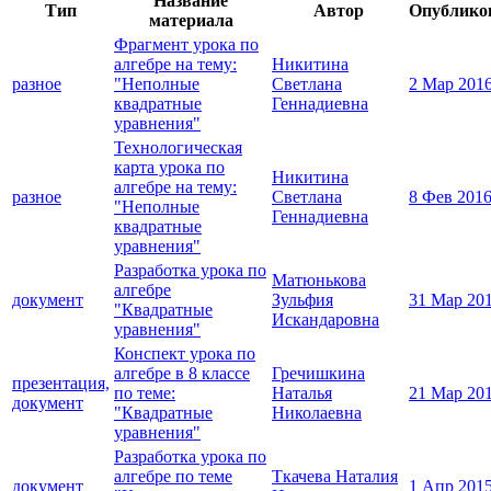
Название
Тип
Автор
Опублико
материала
Фрагмент урока по
алгебре на тему:
Никитина
разное
"Неполные
Светлана
2 Мар 201
квадратные
Геннадиевна
уравнения"
Технологическая
карта урока по
Никитина
алгебре на тему:
разное
Светлана
8 Фев 201
"Неполные
Геннадиевна
квадратные
уравнения"
Разработка урока по
Матюнькова
алгебре
документ
Зульфия
31 Мар 20
"Квадратные
Искандаровна
уравнения"
Конспект урока по
алгебре в 8 классе
Гречишкина
презентация,
по теме:
Наталья
21 Мар 20
документ
"Квадратные
Николаевна
уравнения"
Разработка урока по
алгебре по теме
Ткачева Наталия
документ
1 Апр 201