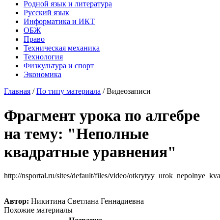
Родной язык и литература
Русский язык
Информатика и ИКТ
ОБЖ
Право
Техническая механика
Технология
Физкультура и спорт
Экономика
Главная
/
По типу материала
/
Видеозаписи
Фрагмент урока по алгебре
на тему: "Неполные
квадратные уравнения"
http://nsportal.ru/sites/default/files/video/otkrytyy_urok_nepolnye_kva
Автор:
Никитина Светлана Геннадиевна
Похожие материалы