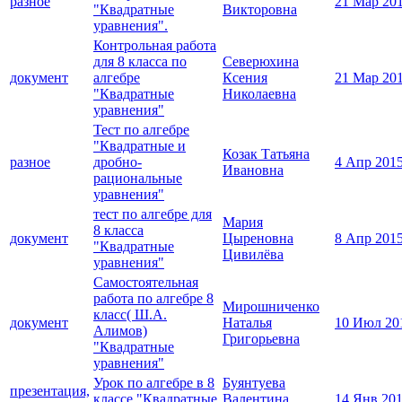
разное
21 Мар 20
"Квадратные
Викторовна
уравнения".
Контрольная работа
для 8 класса по
Северюхина
документ
алгебре
Ксения
21 Мар 20
"Квадратные
Николаевна
уравнения"
Тест по алгебре
"Квадратные и
Козак Татьяна
разное
дробно-
4 Апр 201
Ивановна
рациональные
уравнения"
тест по алгебре для
Мария
8 класса
документ
Цыреновна
8 Апр 201
"Квадратные
Цивилёва
уравнения"
Самостоятельная
работа по алгебре 8
Мирошниченко
класс( Ш.А.
документ
Наталья
10 Июл 20
Алимов)
Григорьевна
"Квадратные
уравнения"
Урок по алгебре в 8
Буянтуева
презентация,
классе "Квадратные
Валентина
14 Янв 20