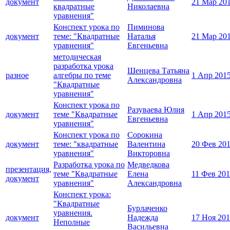
документ
21 Мар 20
квадратные
Николаевна
уравнения"
Конспект урока по
Пиминова
документ
теме: "Квадратные
Наталья
21 Мар 20
уравнения"
Евгеньевна
методическая
разработка урока
Шенцева Татьяна
разное
алгебры по теме
1 Апр 201
Александровна
"Квадратные
уравнения"
Конспект урока по
Разуваева Юлия
документ
теме "Квадратные
1 Апр 201
Евгеньевна
уравнения"
Конспект урока по
Сорокина
документ
теме: "квадратные
Валентина
20 Фев 20
уравнения"
Викторовна
Разработка урока по
Медведкова
презентация,
теме "Квадратные
Елена
11 Фев 20
документ
уравнения"
Александровна
Конспект урока:
"Квадратные
Бурлаченко
уравнения.
документ
Надежда
17 Ноя 20
Неполные
Васильевна