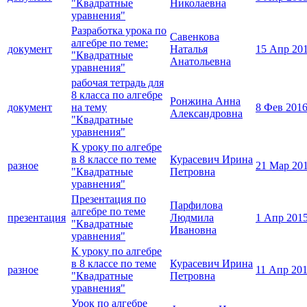
"Квадратные
Николаевна
уравнения"
Разработка урока по
Савенкова
алгебре по теме:
документ
Наталья
15 Апр 20
"Квадратные
Анатольевна
уравнения"
рабочая тетрадь для
8 класса по алгебре
Ронжина Анна
документ
на тему
8 Фев 201
Александровна
"Квадратные
уравнения"
К уроку по алгебре
в 8 классе по теме
Курасевич Ирина
разное
21 Мар 20
"Квадратные
Петровна
уравнения"
Презентация по
Парфилова
алгебре по теме
презентация
Людмила
1 Апр 201
"Квадратные
Ивановна
уравнения"
К уроку по алгебре
в 8 классе по теме
Курасевич Ирина
разное
11 Апр 20
"Квадратные
Петровна
уравнения"
Урок по алгебре