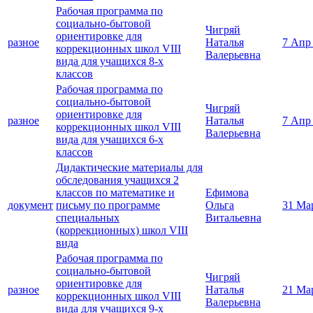
Рабочая программа по
социально-бытовой
Чигряй
ориентировке для
разное
Наталья
7 Апр
коррекционных школ VIII
Валерьевна
вида для учащихся 8-х
классов
Рабочая программа по
социально-бытовой
Чигряй
ориентировке для
разное
Наталья
7 Апр
коррекционных школ VIII
Валерьевна
вида для учащихся 6-х
классов
Дидактические материалы для
обследования учащихся 2
классов по математике и
Ефимова
документ
письму по программе
Ольга
31 Ма
специальных
Витальевна
(коррекционных) школ VIII
вида
Рабочая программа по
социально-бытовой
Чигряй
ориентировке для
разное
Наталья
21 Ма
коррекционных школ VIII
Валерьевна
вида для учащихся 9-х