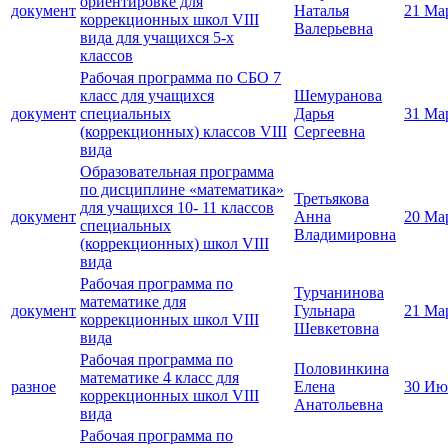
ориентировке для
документ
Наталья
21 Ма
коррекционных школ VIII
Валерьевна
вида для учащихся 5-х
классов
Рабочая программа по СБО 7
класс для учащихся
Шемуранова
документ
специальных
Дарья
31 Ма
(коррекционных) классов VIII
Сергеевна
вида
Образовательная программа
по дисциплине «математика»
Третьякова
для учащихся 10- 11 классов
документ
Анна
20 Ма
специальных
Владимировна
(коррекционных) школ VIII
вида
Рабочая программа по
Турчанинова
математике для
документ
Гульнара
21 Ма
коррекционных школ VIII
Шевкетовна
вида
Рабочая программа по
Половинкина
математике 4 класс для
разное
Елена
30 Ию
коррекционных школ VIII
Анатольевна
вида
Рабочая программа по