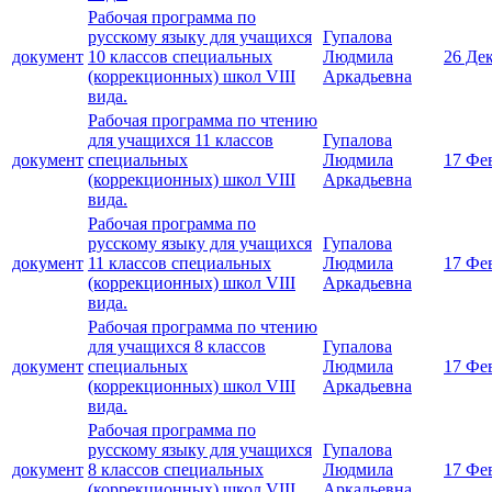
Рабочая программа по
русскому языку для учащихся
Гупалова
документ
10 классов специальных
Людмила
26 Де
(коррекционных) школ VIII
Аркадьевна
вида.
Рабочая программа по чтению
для учащихся 11 классов
Гупалова
документ
специальных
Людмила
17 Фе
(коррекционных) школ VIII
Аркадьевна
вида.
Рабочая программа по
русскому языку для учащихся
Гупалова
документ
11 классов специальных
Людмила
17 Фе
(коррекционных) школ VIII
Аркадьевна
вида.
Рабочая программа по чтению
для учащихся 8 классов
Гупалова
документ
специальных
Людмила
17 Фе
(коррекционных) школ VIII
Аркадьевна
вида.
Рабочая программа по
русскому языку для учащихся
Гупалова
документ
8 классов специальных
Людмила
17 Фе
(коррекционных) школ VIII
Аркадьевна