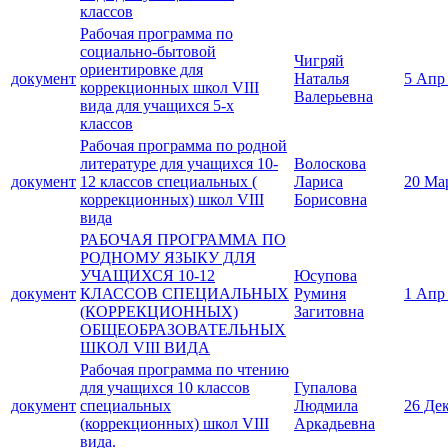
классов
Рабочая программа по
социально-бытовой
Чигряй
ориентировке для
документ
Наталья
5 Апр
коррекционных школ VIII
Валерьевна
вида для учащихся 5-х
классов
Рабочая программа по родной
литературе для учащихся 10-
Волоскова
документ
12 классов специальных (
Лариса
20 Ма
коррекционных) школ VIII
Борисовна
вида
РАБОЧАЯ ПРОГРАММА ПО
РОДНОМУ ЯЗЫКУ ДЛЯ
УЧАЩИХСЯ 10-12
Юсупова
документ
КЛАССОВ СПЕЦИАЛЬНЫХ
Руминя
1 Апр
(КОРРЕКЦИОННЫХ)
Загитовна
ОБЩЕОБРАЗОВАТЕЛЬНЫХ
ШКОЛ VIII ВИДА
Рабочая программа по чтению
для учащихся 10 классов
Гупалова
документ
специальных
Людмила
26 Де
(коррекционных) школ VIII
Аркадьевна
вида.