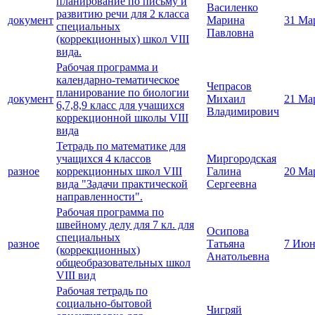
планирование по письму и
Василенко
развитию речи для 2 класса
документ
Марина
31 Ма
специальных
Павловна
(коррекционных) школ VIII
вида.
Рабочая программа и
календарно-тематическое
Чепрасов
планирование по биологии
документ
Михаил
21 Ма
6,7,8,9 класс для учащихся
Владимирович
коррекционной школы VIII
вида
Тетрадь по математике для
учащихся 4 классов
Миргородская
разное
коррекционных школ VIII
Галина
20 Ма
вида "Задачи практической
Сергеевна
направленности".
Рабочая программа по
швейному делу для 7 кл. для
Осипова
специальных
разное
Татьяна
7 Июн
(коррекционных)
Анатольевна
общеобразовательных школ
VIII вид
Рабочая тетрадь по
социально-бытовой
Чигряй