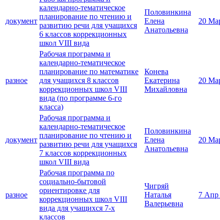
календарно-тематическое
Половинкина
планирование по чтению и
документ
Елена
20 Ма
развитию речи для учащихся
Анатольевна
6 классов коррекционных
школ VIII вида
Рабочая программа и
календарно-тематическое
планирование по математике
Конева
разное
для учащихся 8 классов
Екатерина
20 Ма
коррекционных школ VIII
Михайловна
вида (по программе 6-го
класса)
Рабочая программа и
календарно-тематическое
Половинкина
планирование по чтению и
документ
Елена
20 Ма
развитию речи для учащихся
Анатольевна
7 классов коррекционных
школ VIII вида
Рабочая программа по
социально-бытовой
Чигряй
ориентировке для
разное
Наталья
7 Апр
коррекционных школ VIII
Валерьевна
вида для учащихся 7-х
классов