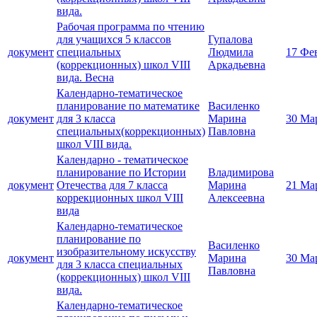
вида.
Рабочая программа по чтению
для учащихся 5 классов
Гупалова
документ
специальных
Людмила
17 Фе
(коррекционных) школ VIII
Аркадьевна
вида. Весна
Календарно-тематическое
планирование по математике
Василенко
документ
для 3 класса
Марина
30 Ма
специальных(коррекционных)
Павловна
школ VIII вида.
Календарно - тематическое
планирование по Истории
Владимирова
документ
Отечества для 7 класса
Марина
21 Ма
коррекционных школ VIII
Алексеевна
вида
Календарно-тематическое
планирование по
Василенко
изобразительному искусству
документ
Марина
30 Ма
для 3 класса специальных
Павловна
(коррекционных) школ VIII
вида.
Календарно-тематическое