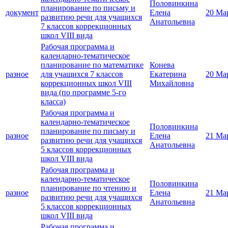
Половинкина
планирование по письму и
документ
Елена
20 Ма
развитию речи для учащихся
Анатольевна
7 классов коррекционных
школ VIII вида
Рабочая программа и
календарно-тематическое
планирование по математике
Конева
разное
для учащихся 7 классов
Екатерина
20 Ма
коррекционных школ VIII
Михайловна
вида (по программе 5-го
класса)
Рабочая программа и
календарно-тематическое
Половинкина
планирование по письму и
разное
Елена
21 Ма
развитию речи для учащихся
Анатольевна
5 классов коррекционных
школ VIII вида
Рабочая программа и
календарно-тематическое
Половинкина
планирование по чтению и
разное
Елена
21 Ма
развитию речи для учащихся
Анатольевна
5 классов коррекционных
школ VIII вида
Рабочая программа и