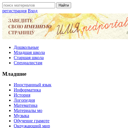
регистрация
Вход
Дошкольные
Младшая школа
Старшая школа
Специалистам
Младшие
Иностранный язык
Информатика
История
Логопедия
Математика
Материалы мо
Музыка
Обучение грамоте
Окружающий мир