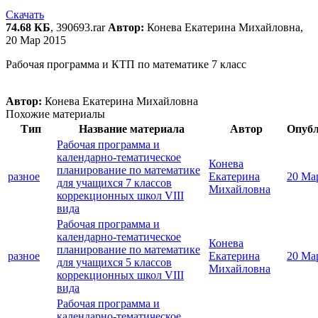
Скачать
74.68 КБ
, 390693.rar
Автор:
Конева Екатерина Михайловна,
20 Мар 2015
Рабочая программа и КТП по математике 7 класс
Автор:
Конева Екатерина Михайловна
Похожие материалы
Тип
Название материала
Автор
Опуб
Рабочая программа и
календарно-тематическое
Конева
планирование по математике
разное
Екатерина
20 Ма
для учащихся 7 классов
Михайловна
коррекционных школ VIII
вида
Рабочая программа и
календарно-тематическое
Конева
планирование по математике
разное
Екатерина
20 Ма
для учащихся 5 классов
Михайловна
коррекционных школ VIII
вида
Рабочая программа и
календарно-тематическое