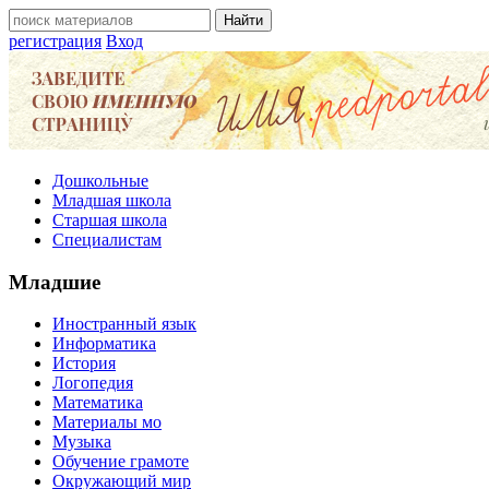
регистрация
Вход
Дошкольные
Младшая школа
Старшая школа
Специалистам
Младшие
Иностранный язык
Информатика
История
Логопедия
Математика
Материалы мо
Музыка
Обучение грамоте
Окружающий мир