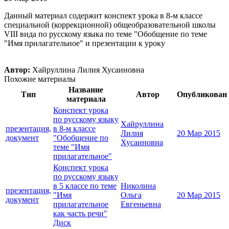
Данный материал содержит конспект урока в 8-м классе
специальной (коррекционной) общеобразовательной школы
VIII вида по русскому языка по теме "Обобщение по теме
"Имя прилагательное" и презентации к уроку
Автор:
Хайруллина Лилия Хусаиновна
Похожие материалы
Название
Тип
Автор
Опубликован
материала
Конспект урока
по русскому языку
Хайруллина
презентация,
в 8-м классе
Лилия
20 Мар 2015
документ
"Обобщение по
Хусаиновна
теме "Имя
прилагательное"
Конспект урока
по русскому языку
в 5 классе по теме
Николина
презентация,
"Имя
Ольга
20 Мар 2015
документ
прилагательное
Евгеньевна
как часть речи"
Диск