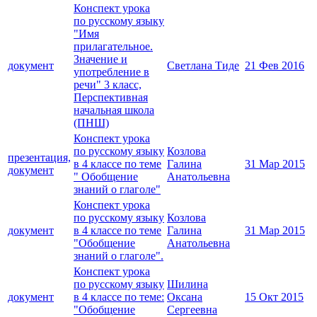
Конспект урока
по русскому языку
"Имя
прилагательное.
Значение и
документ
Светлана Тиде
21 Фев 2016
употребление в
речи" 3 класс,
Перспективная
начальная школа
(ПНШ)
Конспект урока
по русскому языку
Козлова
презентация,
в 4 классе по теме
Галина
31 Мар 2015
документ
" Обобщение
Анатольевна
знаний о глаголе"
Конспект урока
по русскому языку
Козлова
документ
в 4 классе по теме
Галина
31 Мар 2015
"Обобщение
Анатольевна
знаний о глаголе".
Конспект урока
по русскому языку
Шилина
документ
в 4 классе по теме:
Оксана
15 Окт 2015
"Обобщение
Сергеевна