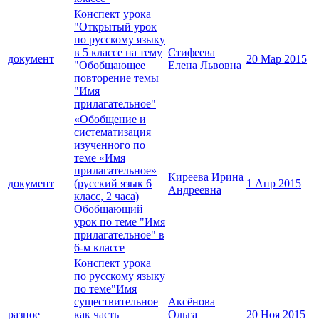
Конспект урока
"Открытый урок
по русскому языку
в 5 классе на тему
Стифеева
документ
20 Мар 2015
"Обобщающее
Елена Львовна
повторение темы
"Имя
прилагательное"
«Обобщение и
систематизация
изученного по
теме «Имя
прилагательное»
Киреева Ирина
документ
(русский язык 6
1 Апр 2015
Андреевна
класс, 2 часа)
Обобщающий
урок по теме "Имя
прилагательное" в
6-м классе
Конспект урока
по русскому языку
по теме"Имя
существительное
Аксёнова
разное
как часть
Ольга
20 Ноя 2015