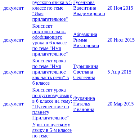
русского языка в 5
Гусенкова
документ
классе по теме
Валентина
20 Ноя 2015
"Имя
Владимировна
прилагательное"
Конспект
повторительно-
Абрамкина
обобщающего
документ
Римма
20 Июл 2015
урока в 6 классе
Викторовна
по теме "Имя
прилагательное"
Конспект урока
по теме "Имя
Турышкина
документ
прилагательное
Светлана
5 Апр 2015
как часть речи" в
Сергеевна
6 классе
Конспект урока
по русскому языку
Фуранина
в 6 классе на тему:
документ
Наталья
20 Мар 2015
"Путешествие на
Ивановна
планету
Прилагательное"
Урок по русскому
языку в 5-м классе
по теме: