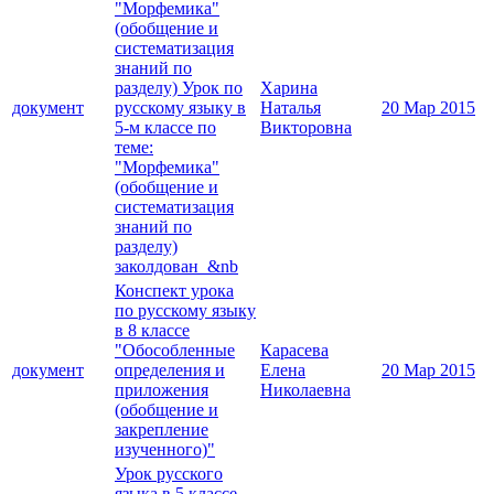
"Морфемика"
(обобщение и
систематизация
знаний по
разделу) Урок по
Харина
документ
русскому языку в
Наталья
20 Мар 2015
5-м классе по
Викторовна
теме:
"Морфемика"
(обобщение и
систематизация
знаний по
разделу)
заколдован &nb
Конспект урока
по русскому языку
в 8 классе
"Обособленные
Карасева
документ
определения и
Елена
20 Мар 2015
приложения
Николаевна
(обобщение и
закрепление
изученного)"
Урок русского
языка в 5 классе.