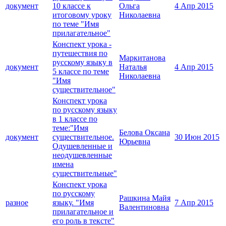
документ
10 классе к
Ольга
4 Апр 2015
итоговому уроку
Николаевна
по теме "Имя
прилагательное"
Конспект урока -
путешествия по
Маркитанова
русскому языку в
документ
Наталья
4 Апр 2015
5 классе по теме
Николаевна
"Имя
существительное"
Конспект урока
по русскому языку
в 1 классе по
теме:"Имя
Белова Оксана
документ
существительное.
30 Июн 2015
Юрьевна
Одушевленные и
неодушевленные
имена
существительные"
Конспект урока
по русскому
Рашкина Майя
разное
языку. "Имя
7 Апр 2015
Валентиновна
прилагательное и
его роль в тексте"