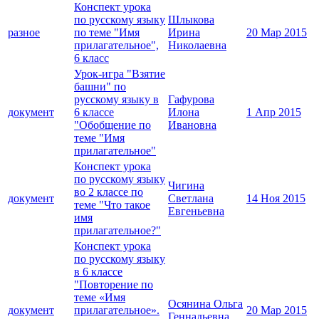
Конспект урока
по русскому языку
Шлыкова
разное
по теме "Имя
Ирина
20 Мар 2015
прилагательное",
Николаевна
6 класс
Урок-игра "Взятие
башни" по
русскому языку в
Гафурова
документ
6 классе
Илона
1 Апр 2015
"Обобщение по
Ивановна
теме "Имя
прилагательное"
Конспект урока
по русскому языку
Чигина
во 2 классе по
документ
Светлана
14 Ноя 2015
теме "Что такое
Евгеньевна
имя
прилагательное?"
Конспект урока
по русскому языку
в 6 классе
"Повторение по
теме «Имя
Осянина Ольга
документ
прилагательное».
20 Мар 2015
Геннадьевна