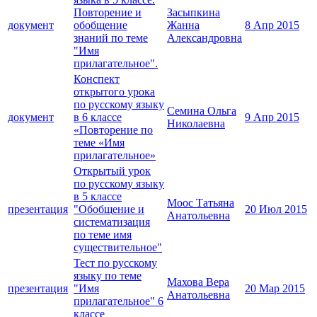
Повторение и
Засыпкина
документ
обобщение
Жанна
8 Апр 2015
знаний по теме
Александровна
"Имя
прилагательное".
Конспект
открытого урока
по русскому языку
Семина Ольга
документ
в 6 классе
9 Апр 2015
Николаевна
«Повторение по
теме «Имя
прилагательное»
Открытый урок
по русскому языку
в 5 классе
Моос Татьяна
презентация
"Обобщение и
20 Июл 2015
Анатольевна
систематизация
по теме имя
существительное"
Тест по русскому
языку по теме
Махова Вера
презентация
"Имя
20 Мар 2015
Анатольевна
прилагательное" 6
классе