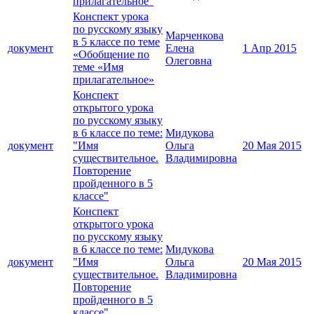
прилагательное"
Конспект урока
по русскому языку
Марченкова
в 5 классе по теме
документ
Елена
1 Апр 2015
«Обобщение по
Олеговна
теме «Имя
прилагательное»
Конспект
открытого урока
по русскому языку
в 6 классе по теме:
Мидукова
документ
"Имя
Ольга
20 Мая 2015
существительное.
Владимировна
Повторение
пройденного в 5
классе"
Конспект
открытого урока
по русскому языку
в 6 классе по теме:
Мидукова
документ
"Имя
Ольга
20 Мая 2015
существительное.
Владимировна
Повторение
пройденного в 5
классе"