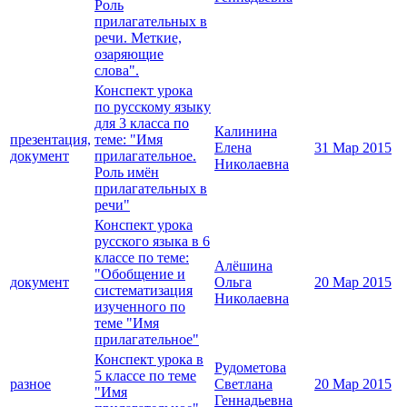
Роль
прилагательных в
речи. Меткие,
озаряющие
слова".
Конспект урока
по русскому языку
для 3 класса по
Калинина
презентация,
теме: "Имя
Елена
31 Мар 2015
документ
прилагательное.
Николаевна
Роль имён
прилагательных в
речи"
Конспект урока
русского языка в 6
классе по теме:
Алёшина
"Обобщение и
документ
Ольга
20 Мар 2015
систематизация
Николаевна
изученного по
теме "Имя
прилагательное"
Конспект урока в
Рудометова
5 классе по теме
разное
Светлана
20 Мар 2015
"Имя
Геннадьевна