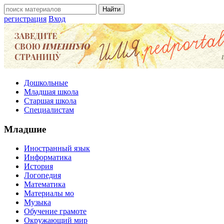
регистрация
Вход
Дошкольные
Младшая школа
Старшая школа
Специалистам
Младшие
Иностранный язык
Информатика
История
Логопедия
Математика
Материалы мо
Музыка
Обучение грамоте
Окружающий мир