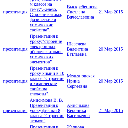
м классе на
Выскребенцева
тему:"Железо.
презентация
Светлана
21 Мар 2015
Строение атома,
Вячеславовна
физические и
химические
свойства".
Презентация к
уроку:"строение
Шевелева
электронных
презентация
Валентина
20 Мар 2015
оболочек атомов
Батлаевна
химических
элементов"
Презентация к
уроку химии в 10
Мельяновская
классе "Строение
презентация
Ирина
20 Мар 2015
и химические
Сергеевна
свойства
глюкозы".
Анисимова В. В.
Презентация к
Анисимова
презентация
уроку физики 8
Вероника
21 Мар 2015
класса "Строение
Васильевна
атомов"
Презентация к
Желнова