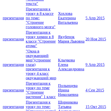
текста"
Презентация к
уроку в 8 классе
Хохлова
презентация
по теме:
Екатерина
5 Апр 2015
"Строение
Витальевна
головного мозга"
Презентация к
уроку химии в 8
Якубенок
презентация
20 Ноя 2015
классе "Строение
Мария Львовна
атома"
"Окна в
окружающий
мир"(строение
Клычкова
презентация
глаза)
Елена
9 Апр 2015
презентация к
Александровна
уроку 4 класс
окружающий мир
Презентация к
Полынцева
уроку по теме
презентация
Ирина
4 Сен 2015
"Строение
Николаевна
растения" 1 класс
Презентация к
Шорникова
презентация
уроку по теме:
Татьяна
15 Окт 2015