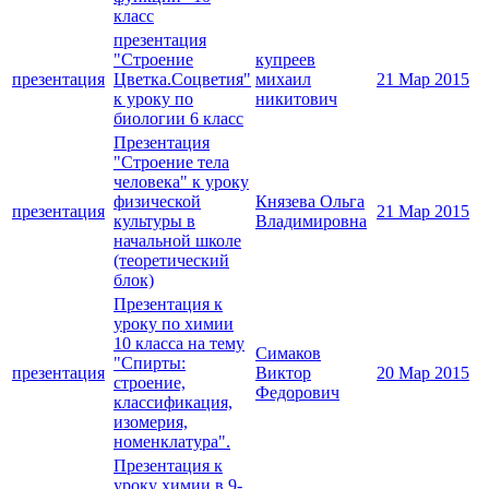
класс
презентация
"Строение
купреев
презентация
Цветка.Соцветия"
михаил
21 Мар 2015
к уроку по
никитович
биологии 6 класс
Презентация
"Строение тела
человека" к уроку
физической
Князева Ольга
презентация
21 Мар 2015
культуры в
Владимировна
начальной школе
(теоретический
блок)
Презентация к
уроку по химии
10 класса на тему
Симаков
"Спирты:
презентация
Виктор
20 Мар 2015
строение,
Федорович
классификация,
изомерия,
номенклатура".
Презентация к
уроку химии в 9-