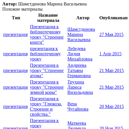
Автор:
Шамстдинова Марина Васильевна
Похожие материалы
Название
Тип
Автор
Опубликован
материала
Презентация к
Шамстдинова
библиотечному
презентация
Марина
27 Мая 2015
уроку "Строение
Васильевна
книги"
презентация к
Лебедева
презентация
библиотечному
Лидия
1 Апр 2015
уроку
Михайловна
Презентация к
Андреева
презентация
уроку "Строение
Татьяна
21 Мар 2015
атома"
Германовна
Презентация к
Трухина
презентация
уроку "Строение
Лариса
21 Мар 2015
земной коры"
Визольдовна
Презентация к
уроку "Глюкоза.
Вера
презентация
20 Мар 2015
Строение и
Чугайнова
свойства."
Презентация к
Матвеева
уроку
презентация
Людмила
20 Ноя 2015