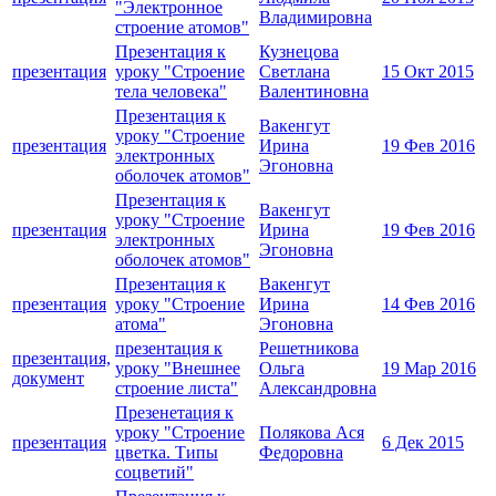
"Электронное
Владимировна
строение атомов"
Презентация к
Кузнецова
презентация
уроку "Строение
Светлана
15 Окт 2015
тела человека"
Валентиновна
Презентация к
Вакенгут
уроку "Строение
презентация
Ирина
19 Фев 2016
электронных
Эгоновна
оболочек атомов"
Презентация к
Вакенгут
уроку "Строение
презентация
Ирина
19 Фев 2016
электронных
Эгоновна
оболочек атомов"
Презентация к
Вакенгут
презентация
уроку "Строение
Ирина
14 Фев 2016
атома"
Эгоновна
презентация к
Решетникова
презентация,
уроку "Внешнее
Ольга
19 Мар 2016
документ
строение листа"
Александровна
Презенетация к
уроку "Строение
Полякова Ася
презентация
6 Дек 2015
цветка. Типы
Федоровна
соцветий"