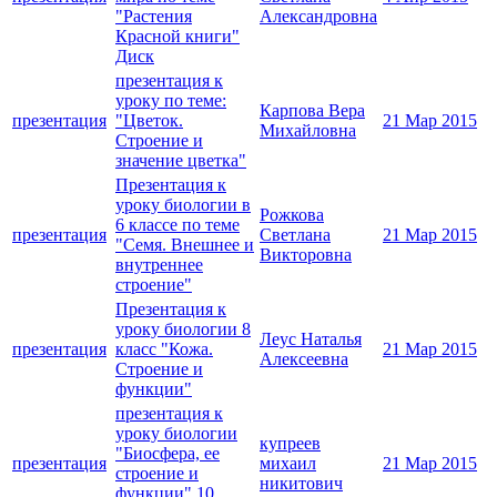
"Растения
Александровна
Красной книги"
Диск
презентация к
уроку по теме:
Карпова Вера
презентация
"Цветок.
21 Мар 2015
Михайловна
Строение и
значение цветка"
Презентация к
уроку биологии в
Рожкова
6 классе по теме
презентация
Светлана
21 Мар 2015
"Семя. Внешнее и
Викторовна
внутреннее
строение"
Презентация к
уроку биологии 8
Леус Наталья
презентация
класс "Кожа.
21 Мар 2015
Алексеевна
Строение и
функции"
презентация к
уроку биологии
купреев
"Биосфера, ее
презентация
михаил
21 Мар 2015
строение и
никитович
функции" 10