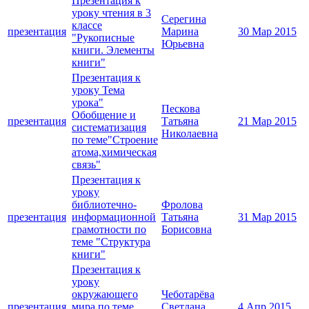
Презентация к
уроку чтения в 3
Серегина
классе
презентация
Марина
30 Мар 2015
"Рукописные
Юрьевна
книги. Элементы
книги"
Презентация к
уроку Тема
урока"
Пескова
Обобщение и
презентация
Татьяна
21 Мар 2015
систематизация
Николаевна
по теме"Строение
атома,химическая
связь"
Презентация к
уроку
библиотечно-
Фролова
презентация
информационной
Татьяна
31 Мар 2015
грамотности по
Борисовна
теме "Структура
книги"
Презентация к
уроку
окружающего
Чеботарёва
презентация
мира по теме
Светлана
4 Апр 2015