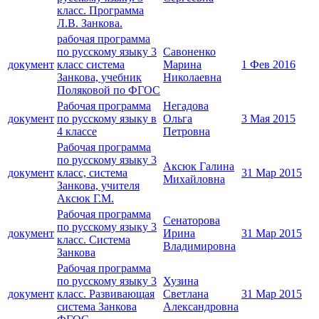
класс. Программа
Л.В. Занкова.
рабочая программа
по русскому языку 3
Савоненко
документ
класс система
Марина
1 Фев 2016
Занкова, учебник
Николаевна
Поляковой по ФГОС
Рабочая программа
Негадова
документ
по русскому языку в
Ольга
3 Мая 2015
4 классе
Петровна
Рабочая программа
по русскому языку 3
Аксюк Галина
документ
класс, система
31 Мар 2015
Михайловна
Занкова, учителя
Аксюк Г.М.
Рабочая программа
Сенаторова
по русскому языку 3
документ
Ирина
31 Мар 2015
класс. Система
Владимировна
Занкова
Рабочая программа
по русскому языку 3
Хузина
документ
класс. Развивающая
Светлана
31 Мар 2015
система Занкова
Александровна