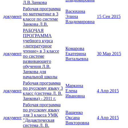
Л.В.Занкова
Рабочая программа
Васюхина
по математике в 3
документ
Элина
15 Сен 2015
классе по системе
Владимировна
Занкова Л.В.
РАБОЧАЯ
ПРОГРАММА
учебного курса
«литературное
Комарова
чтение» в 3 классе
документ
Екатерина
30 Мар 2015
по системе
Витальевна
развивающего
обучения Л.В.
Занкова для
начальной школы
Рабочая программа
Маркина
по русскому языку 3
документ
Елена
4 Апр 2015
класс (система Л. В.
Ивановна
Занкова) - 2011 г.
Рабочая программа
по русскому языку
Ващенко
для 3 класса УМК
документ
Оксана
4 Апр 2015
"Дидактическая
Викторовна
система Л. В.