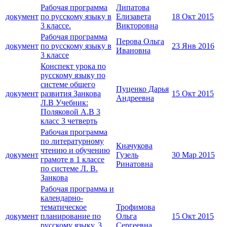
Рабочая программа
Липатова
документ
по русскому языку в
Елизавета
18 Окт 2015
3 классе.
Викторовна
Рабочая программа
Перова Ольга
документ
по русскому языку в
23 Янв 2016
Ивановна
3 классе
Конспект урока по
русскому языку по
системе общего
Пуценко Дарья
документ
развития Занкова
15 Окт 2015
Андреевна
Л.В Учебник:
Поляковой А.В 3
класс 3 четверть
Рабочая программа
по литературному
Кначукова
чтению и обучению
документ
Гузель
30 Мар 2015
грамоте в 1 классе
Ринатовна
по системе Л. В.
Занкова
Рабочая программа и
календарно-
тематическое
Трофимова
документ
планирование по
Ольга
15 Окт 2015
русскому языку. 3
Сергеевна