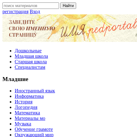
регистрация
Вход
Дошкольные
Младшая школа
Старшая школа
Специалистам
Младшие
Иностранный язык
Информатика
История
Логопедия
Математика
Материалы мо
Музыка
Обучение грамоте
Окружающий мир