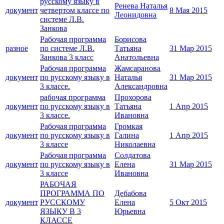
русскому языку в
Ренева Наталья
документ
четвертом классе по
8 Мая 2015
Леонидовна
системе Л.В.
Занкова
Рабочая программа
Борисова
разное
по системе Л.В.
Татьяна
31 Мар 2015
Занкова 3 класс
Анатольевна
Рабочая программа
Жамсаранова
документ
по русскому языку в
Наталья
31 Мар 2015
3 классе.
Александровна
рабочая программа
Прохорова
документ
по русскому языку в
Татьяна
1 Апр 2015
3 классе.
Ивановна
Рабочая программа
Громкая
документ
по русскому языку в
Галина
1 Апр 2015
3 классе
Николаевна
Рабочая программа
Солдатова
документ
по русскому языку в
Елена
31 Мар 2015
3 классе
Ивановна
РАБОЧАЯ
ПРОГРАММА ПО
Дебабова
документ
РУССКОМУ
Елена
5 Окт 2015
ЯЗЫКУ В 3
Юрьевна
КЛАССЕ