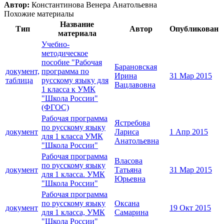
Автор:
Константинова Венера Анатольевна
Похожие материалы
Название
Тип
Автор
Опубликован
материала
Учебно-
методическое
пособие "Рабочая
Барановская
документ,
программа по
Ирина
31 Мар 2015
таблица
русскому языку для
Вацлавовна
1 класса к УМК
"Школа России"
(ФГОС)
Рабочая программа
Ястребова
по русскому языку
документ
Лариса
1 Апр 2015
для 1 класса УМК
Анатольевна
"Школа России"
Рабочая программа
Власова
по русскому языку
документ
Татьяна
31 Мар 2015
для 1 класса. УМК
Юрьевна
"Школа России"
Рабочая программа
по русскому языку
Оксана
документ
19 Окт 2015
для 1 класса, УМК
Самарина
"Школа России"