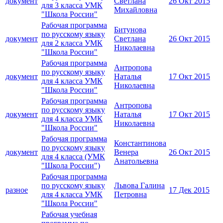
документ
Светлана
26 Окт 2015
для 3 класса УМК
Михайловна
"Школа России"
Рабочая программа
Битунова
по русскому языку
документ
Светлана
26 Окт 2015
для 2 класса УМК
Николаевна
"Школа России"
Рабочая программа
Антропова
по русскому языку
документ
Наталья
17 Окт 2015
для 4 класса УМК
Николаевна
"Школа России"
Рабочая программа
Антропова
по русскому языку
документ
Наталья
17 Окт 2015
для 4 класса УМК
Николаевна
"Школа России"
Рабочая программа
Константинова
по русскому языку
документ
Венера
26 Окт 2015
для 4 класса (УМК
Анатольевна
"Школа России")
Рабочая программа
по русскому языку
Львова Галина
разное
17 Дек 2015
для 4 класса УМК
Петровна
"Школа России"
Рабочая учебная