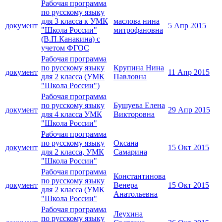
Рабочая программа
по русскому языку
для 3 класса к УМК
маслова нина
документ
5 Апр 2015
"Школа России"
митрофановна
(В.П.Канакина) с
учетом ФГОС
Рабочая программа
по русскому языку
Крупина Нина
документ
11 Апр 2015
для 2 класса (УМК
Павловна
"Школа России")
Рабочая программа
по русскому языку
Бушуева Елена
документ
29 Апр 2015
для 4 класса УМК
Викторовна
"Школа России"
Рабочая программа
по русскому языку
Оксана
документ
15 Окт 2015
для 2 класса, УМК
Самарина
"Школа России"
Рабочая программа
Константинова
по русскому языку
документ
Венера
15 Окт 2015
для 2 класса (УМК
Анатольевна
"Школа России"
Рабочая программа
Леухина
по русскому языку