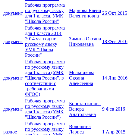
Рабочая программа
по русскому языку
Марнова Елена
документ
26 Окт 2015
для 1 класса. УМК
Валентиновна
"Школа России"
Рабочая программа
для 1 класса 2013-
2014 уч. год по
Зимина Оксана
документ
18 Фев 2016
русскому языку
Николаевна
УМК "Школа
России"
Рабочая программа
по русскому языку
для 1 класса (УМК
Мельникова
документ
"Школа России", в
Оксана
14 Янв 2016
соответствии с
Алексеевна
требованиями
ФГОС)
Рабочая программа
Константинова
по русскому языку
документ
Венера
9 Фев 2016
для 1 класса (УМК
Анатольевна
"Школа России")
Рабочая программа
Волошина
по русскому языку
разное
Лариса
1 Апр 2015
для 2 класса. УМК