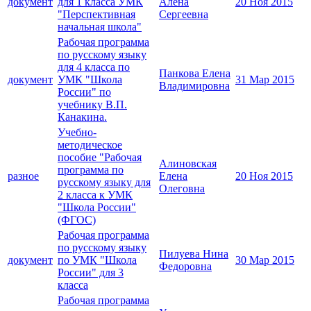
документ
для 1 класса УМК
Алена
20 Ноя 2015
"Перспективная
Сергеевна
начальная школа"
Рабочая программа
по русскому языку
для 4 класса по
Панкова Елена
документ
УМК "Школа
31 Мар 2015
Владимировна
России" по
учебнику В.П.
Канакина.
Учебно-
методическое
пособие "Рабочая
Алиновская
программа по
разное
Елена
20 Ноя 2015
русскому языку для
Олеговна
2 класса к УМК
"Школа России"
(ФГОС)
Рабочая программа
по русскому языку
Пилуева Нина
документ
по УМК "Школа
30 Мар 2015
Федоровна
России" для 3
класса
Рабочая программа