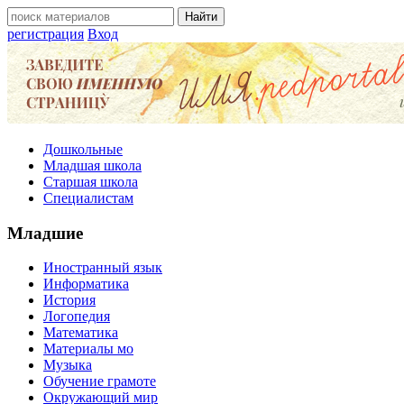
регистрация
Вход
Дошкольные
Младшая школа
Старшая школа
Специалистам
Младшие
Иностранный язык
Информатика
История
Логопедия
Математика
Материалы мо
Музыка
Обучение грамоте
Окружающий мир