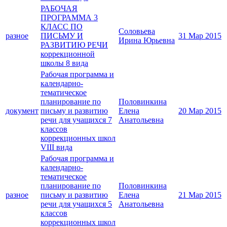
РАБОЧАЯ
ПРОГРАММА 3
КЛАСС ПО
Соловьева
разное
ПИСЬМУ И
31 Мар 2015
Ирина Юрьевна
РАЗВИТИЮ РЕЧИ
коррекционной
школы 8 вида
Рабочая программа и
календарно-
тематическое
планирование по
Половинкина
документ
письму и развитию
Елена
20 Мар 2015
речи для учащихся 7
Анатольевна
классов
коррекционных школ
VIII вида
Рабочая программа и
календарно-
тематическое
планирование по
Половинкина
разное
письму и развитию
Елена
21 Мар 2015
речи для учащихся 5
Анатольевна
классов
коррекционных школ