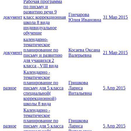
Рабочая программа
по письму и
развитию речи 9
Гончарова
документ
класс коррекционная
31 Мар 2015
Юлия Ивановна
школа 8 вида
индивидуальное
обучение
календарно-
тематическое
планирование по
Косаева Оксана
документ
21 Мар 2015
письму и развитию
Валерьевна
для учащихся 2
класса , VIII вида
Календарно -
тематическое
планирование по
Гришкова
разное
письму для 5 класса
Лариса
5 Апр 2015
специальной(
Витальевна
коррекционной)
школы 8 вида
Календарно -
тематическое
планирование по
Гришкова
разное
письму для 5 класса
Лариса
5 Апр 2015