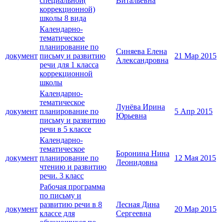
специальной(
Витальевна
коррекционной)
школы 8 вида
Календарно-
тематическое
планирование по
Синяева Елена
документ
письму и развитию
21 Мар 2015
Александровна
речи для 1 класса
коррекционной
школы
Календарно-
тематическое
Лунёва Ирина
документ
планирование по
5 Апр 2015
Юрьевна
письму и развитию
речи в 5 классе
Календарно-
тематическое
Боронина Нина
документ
планирование по
12 Мая 2015
Леонидовна
чтению и развитию
речи. 3 класс
Рабочая программа
по письму и
развитию речи в 8
Лесная Дина
документ
20 Мар 2015
классе для
Сергеевна