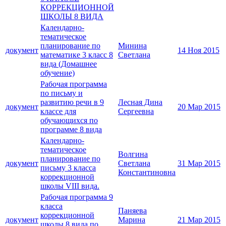
КОРРЕКЦИОННОЙ
ШКОЛЫ 8 ВИДА
Календарно-
тематическое
планирование по
Минина
документ
14 Ноя 2015
математике 3 класс 8
Светлана
вида (Домашнее
обучение)
Рабочая программа
по письму и
развитию речи в 9
Лесная Дина
документ
20 Мар 2015
классе для
Сергеевна
обучающихся по
программе 8 вида
Календарно-
тематическое
Волгина
планирование по
документ
Светлана
31 Мар 2015
письму 3 класса
Константиновна
коррекционной
школы VIII вида.
Рабочая программа 9
класса
Паняева
коррекционной
документ
Марина
21 Мар 2015
школы 8 вида по