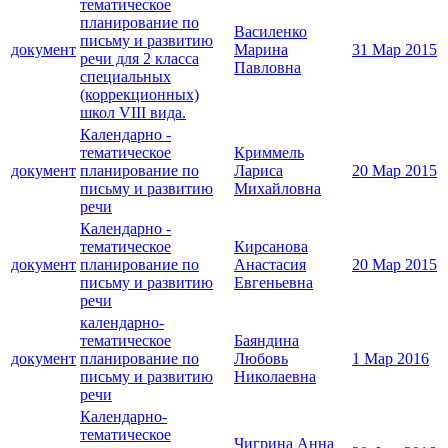
тематическое
планирование по
Василенко
письму и развитию
документ
Марина
31 Мар 2015
речи для 2 класса
Павловна
специальных
(коррекционных)
школ VIII вида.
Календарно -
тематическое
Криммель
документ
планирование по
Лариса
20 Мар 2015
письму и развитию
Михайловна
речи
Календарно -
тематическое
Кирсанова
документ
планирование по
Анастасия
20 Мар 2015
письму и развитию
Евгеньевна
речи
календарно-
тематическое
Баяндина
документ
планирование по
Любовь
1 Мар 2016
письму и развитию
Николаевна
речи
Календарно-
тематическое
Чигрина Анна