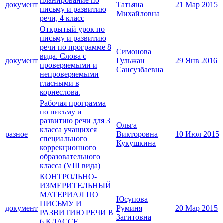
планирование по
документ
Татьяна
21 Мар 2015
письму и развитию
Михайловна
речи, 4 класс
Открытый урок по
письму и развитию
речи по программе 8
Симонова
вида. Слова с
документ
Гульжан
29 Янв 2016
проверяемыми и
Сансузбаевна
непроверяемыми
гласными в
корнеслова.
Рабочая программа
по письму и
развитию речи для 3
Ольга
класса учащихся
разное
Викторовна
10 Июл 2015
специального
Кукушкина
коррекционного
образовательного
класса (VIII вида)
КОНТРОЛЬНО-
ИЗМЕРИТЕЛЬНЫЙ
МАТЕРИАЛ ПО
Юсупова
ПИСЬМУ И
документ
Руминя
20 Мар 2015
РАЗВИТИЮ РЕЧИ В
Загитовна
6 КЛАССЕ