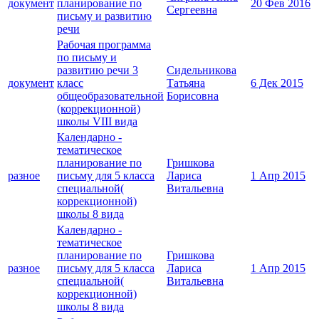
документ
планирование по
20 Фев 2016
Сергеевна
письму и развитию
речи
Рабочая программа
по письму и
развитию речи 3
Сидельникова
документ
класс
Татьяна
6 Дек 2015
общеобразовательной
Борисовна
(коррекционной)
школы VIII вида
Календарно -
тематическое
планирование по
Гришкова
разное
письму для 5 класса
Лариса
1 Апр 2015
специальной(
Витальевна
коррекционной)
школы 8 вида
Календарно -
тематическое
планирование по
Гришкова
разное
письму для 5 класса
Лариса
1 Апр 2015
специальной(
Витальевна
коррекционной)
школы 8 вида