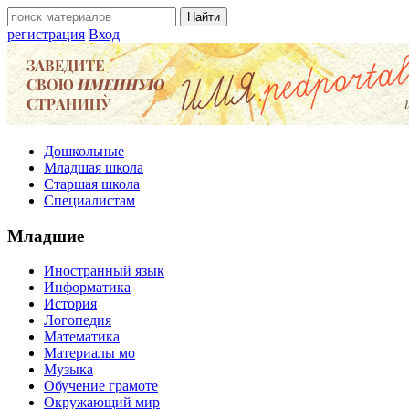
регистрация
Вход
Дошкольные
Младшая школа
Старшая школа
Специалистам
Младшие
Иностранный язык
Информатика
История
Логопедия
Математика
Материалы мо
Музыка
Обучение грамоте
Окружающий мир