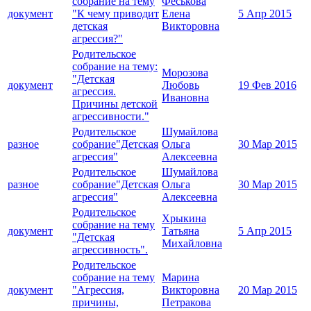
собрание на тему
Феськова
документ
"К чему приводит
Елена
5 Апр 2015
детская
Викторовна
агрессия?"
Родительское
собрание на тему:
Морозова
"Детская
документ
Любовь
19 Фев 2016
агрессия.
Ивановна
Причины детской
агрессивности."
Родительское
Шумайлова
разное
собрание"Детская
Ольга
30 Мар 2015
агрессия"
Алексеевна
Родительское
Шумайлова
разное
собрание"Детская
Ольга
30 Мар 2015
агрессия"
Алексеевна
Родительское
Хрыкина
собрание на тему
документ
Татьяна
5 Апр 2015
"Детская
Михайловна
агрессивность".
Родительское
собрание на тему
Марина
документ
"Агрессия,
Викторовна
20 Мар 2015
причины,
Петракова