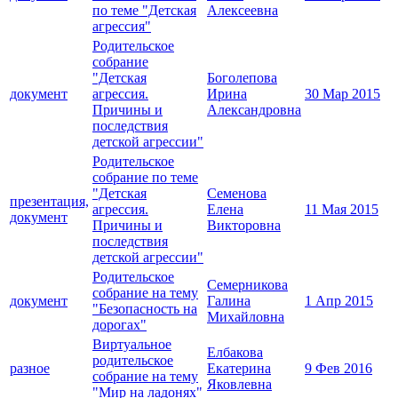
по теме "Детская
Алексеевна
агрессия"
Родительское
собрание
"Детская
Боголепова
документ
агрессия.
Ирина
30 Мар 2015
Причины и
Александровна
последствия
детской агрессии"
Родительское
собрание по теме
"Детская
Семенова
презентация,
агрессия.
Елена
11 Мая 2015
документ
Причины и
Викторовна
последствия
детской агрессии"
Родительское
Семерникова
собрание на тему
документ
Галина
1 Апр 2015
"Безопасность на
Михайловна
дорогах"
Виртуальное
Елбакова
родительское
разное
Екатерина
9 Фев 2016
собрание на тему
Яковлевна
"Мир на ладонях"