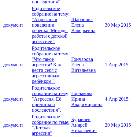
последствия"
Родительское
собрание на тему:
"Агрессия в
Шабанова
документ
поведении
Елена
30 Мар 2015
ребенка. Методы
Валерьевна
работы с детской
агрессией"
Родительское
собрание на тему
"Что такое
Гончарова
документ
агрессия? Как
Елена
1 Апр 2015
вести себя с
Витальевна
агрессивным
ребёнком."
Родительское
собрание на тему
Горчакова
документ
"Агрессия. Её
Ирина
4 Апр 2015
причины и
Владимировна
последствия".
Родительское
Буравлёв
собрание по теме:
документ
Андрей
20 Мар 2015
"Детская
Николаевич
агрессия"