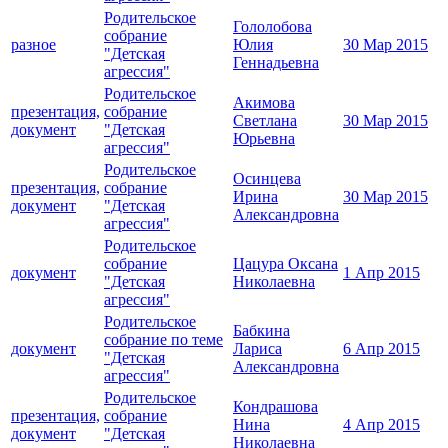
Родительское
Гололобова
собрание
разное
Юлия
30 Мар 2015
"Детская
Геннадьевна
агрессия"
Родительское
Акимова
презентация,
собрание
Светлана
30 Мар 2015
документ
"Детская
Юрьевна
агрессия"
Родительское
Осинцева
презентация,
собрание
Ирина
30 Мар 2015
документ
"Детская
Александровна
агрессия"
Родительское
собрание
Цацура Оксана
документ
1 Апр 2015
"Детская
Николаевна
агрессия"
Родительское
Бабкина
собрание по теме
документ
Лариса
6 Апр 2015
"Детская
Александровна
агрессия"
Родительское
Кондрашова
презентация,
собрание
Нина
4 Апр 2015
документ
"Детская
Николаевна