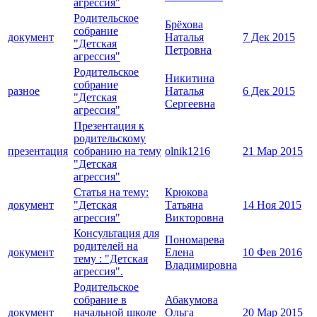
агрессия"
Родительское
Брёхова
собрание
документ
Наталья
7 Дек 2015
"Детская
Петровна
агрессия"
Родительское
Никитина
собрание
разное
Наталья
6 Дек 2015
"Детская
Сергеевна
агрессия"
Презентация к
родительскому
презентация
собранию на тему
olnik1216
21 Мар 2015
"Детская
агрессия"
Статья на тему:
Крюкова
документ
"Детская
Татьяна
14 Ноя 2015
агрессия"
Викторовна
Консультация для
Пономарева
родителей на
документ
Елена
10 Фев 2016
тему : "Детская
Владимировна
агрессия".
Родительское
собрание в
Абакумова
документ
начальной школе
Ольга
20 Мар 2015