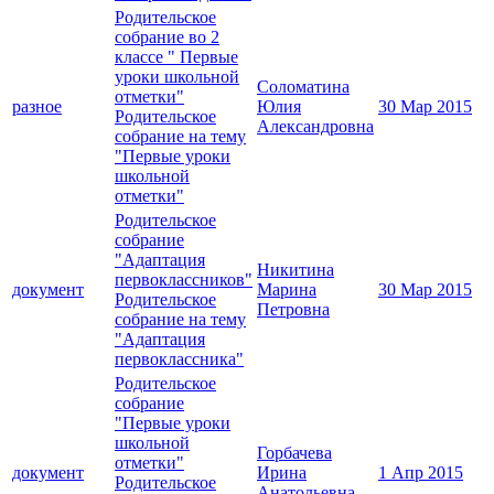
Родительское
собрание во 2
классе " Первые
уроки школьной
Соломатина
отметки"
разное
Юлия
30 Мар 2015
Родительское
Александровна
собрание на тему
"Первые уроки
школьной
отметки"
Родительское
собрание
"Адаптация
Никитина
первоклассников"
документ
Марина
30 Мар 2015
Родительское
Петровна
собрание на тему
"Адаптация
первоклассника"
Родительское
собрание
"Первые уроки
школьной
Горбачева
отметки"
документ
Ирина
1 Апр 2015
Родительское
Анатольевна