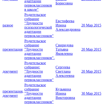
адаптации
Борисовна
первоклассников
в школе"
Родительское
собрание
Евстифеева
"Трудности
разное
Ирина
20 Мар 2015
психологической
Александровна
адаптации
первоклассников"
Родительское
собрание
Свиридова
презентация
"Трудности
Татьяна
20 Мар 2015
адаптации
Яковлевна
первоклассников".
Родительское
собрание:
Сергеева
документ
"Трудности
Светлана
20 Мар 2015
адаптации
Алексеевна
первоклассников"
Родительское
собрание
Кузьмина
презентация,
"Трудности
Ирина
30 Мар 2015
документ
адаптации
Викторовна
первоклассников"