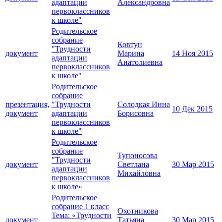
адаптации
Александровна
первоклассников
к школе"
Родительское
собрание
Ковтун
"Трудности
документ
Марина
14 Ноя 2015
адаптации
Анатолиевна
первоклассников
к школе"
Родительское
собрание
презентация,
"Трудности
Солодкая Инна
10 Дек 2015
документ
адаптации
Борисовна
первоклассников
к школе"
Родительское
собрание
Тупоносова
"Трудности
документ
Светлана
30 Мар 2015
адаптации
Михайловна
первоклассников
к школе»
Родительское
собрание 1 класс
Охотникова
Тема: «Трудности
документ
Татьяна
30 Мар 2015