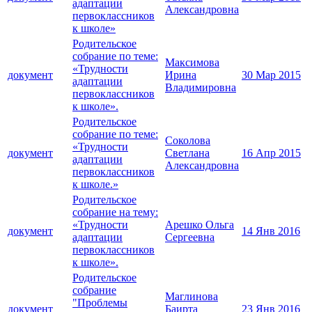
адаптации
Александровна
первоклассников
к школе»
Родительское
собрание по теме:
Максимова
«Трудности
документ
Ирина
30 Мар 2015
адаптации
Владимировна
первоклассников
к школе».
Родительское
собрание по теме:
Соколова
«Трудности
документ
Светлана
16 Апр 2015
адаптации
Александровна
первоклассников
к школе.»
Родительское
собрание на тему:
«Трудности
Арешко Ольга
документ
14 Янв 2016
адаптации
Сергеевна
первоклассников
к школе».
Родительское
собрание
Маглинова
"Проблемы
документ
Баирта
23 Янв 2016