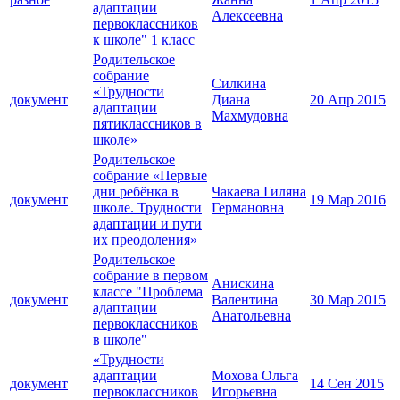
адаптации
Алексеевна
первоклассников
к школе" 1 класс
Родительское
собрание
Силкина
«Трудности
документ
Диана
20 Апр 2015
адаптации
Махмудовна
пятиклассников в
школе»
Родительское
собрание «Первые
дни ребёнка в
Чакаева Гиляна
документ
19 Мар 2016
школе. Трудности
Германовна
адаптации и пути
их преодоления»
Родительское
собрание в первом
Анискина
классе "Проблема
документ
Валентина
30 Мар 2015
адаптации
Анатольевна
первоклассников
в школе"
«Трудности
адаптации
Мохова Ольга
документ
14 Сен 2015
первоклассников
Игорьевна