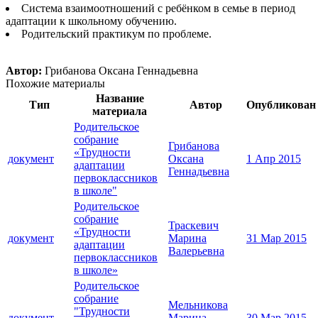
Система взаимоотношений с ребёнком в семье в период
адаптации к школьному обучению.
Родительский практикум по проблеме.
Автор:
Грибанова Оксана Геннадьевна
Похожие материалы
Название
Тип
Автор
Опубликован
материала
Родительское
собрание
Грибанова
«Трудности
документ
Оксана
1 Апр 2015
адаптации
Геннадьевна
первоклассников
в школе"
Родительское
собрание
Траскевич
«Трудности
документ
Марина
31 Мар 2015
адаптации
Валерьевна
первоклассников
в школе»
Родительское
собрание
Мельникова
"Трудности
документ
Марина
30 Мар 2015