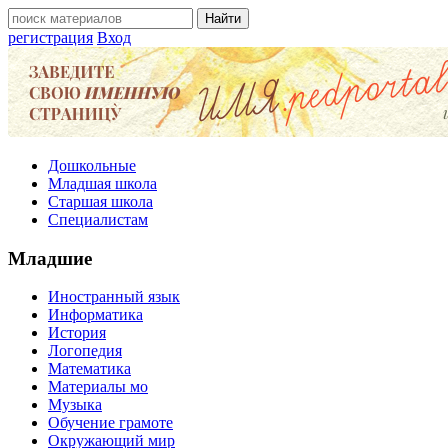
регистрация
Вход
Дошкольные
Младшая школа
Старшая школа
Специалистам
Младшие
Иностранный язык
Информатика
История
Логопедия
Математика
Материалы мо
Музыка
Обучение грамоте
Окружающий мир