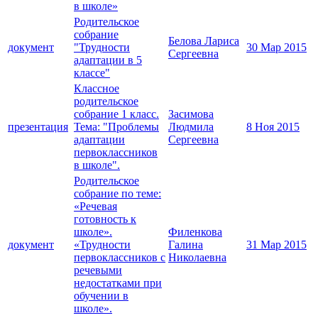
в школе»
Родительское
собрание
Белова Лариса
документ
"Трудности
30 Мар 2015
Сергеевна
адаптации в 5
классе"
Классное
родительское
собрание 1 класс.
Засимова
презентация
Тема: "Проблемы
Людмила
8 Ноя 2015
адаптации
Сергеевна
первоклассников
в школе".
Родительское
собрание по теме:
«Речевая
готовность к
школе».
Филенкова
документ
«Трудности
Галина
31 Мар 2015
первоклассников с
Николаевна
речевыми
недостатками при
обучении в
школе».