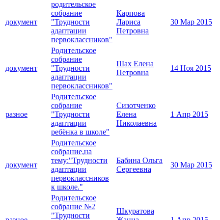
родительское
собрание
Карпова
документ
"Трудности
Лариса
30 Мар 2015
адаптации
Петровна
первоклассников"
Родительское
собрание
Шах Елена
документ
"Трудности
14 Ноя 2015
Петровна
адаптации
первоклассников"
Родительское
собрание
Сизотченко
разное
"Трудности
Елена
1 Апр 2015
адаптации
Николаевна
ребёнка в школе"
Родительское
собрание,на
тему:"Трудности
Бабина Ольга
документ
30 Мар 2015
адаптации
Сергеевна
первоклассников
к школе."
Родительское
собрание №2
Шкуратова
"Трудности
разное
Жанна
1 Апр 2015