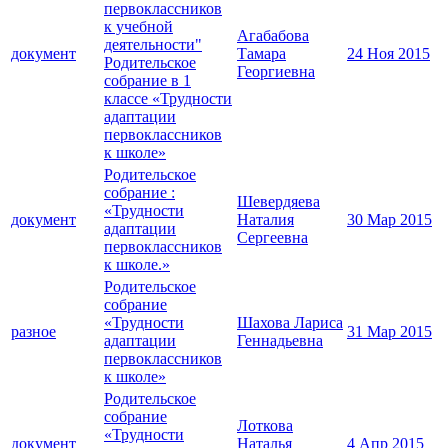
первоклассников
к учебной
Агабабова
деятельности"
документ
Тамара
24 Ноя 2015
Родительское
Георгиевна
собрание в 1
классе «Трудности
адаптации
первоклассников
к школе»
Родительское
собрание :
Шевердяева
«Трудности
документ
Наталия
30 Мар 2015
адаптации
Сергеевна
первоклассников
к школе.»
Родительское
собрание
«Трудности
Шахова Лариса
разное
31 Мар 2015
адаптации
Геннадьевна
первоклассников
к школе»
Родительское
собрание
Лоткова
«Трудности
документ
Наталья
4 Апр 2015