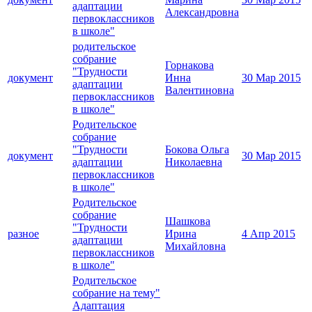
адаптации
Александровна
первоклассников
в школе"
родительское
собрание
Горнакова
"Трудности
документ
Инна
30 Мар 2015
адаптации
Валентиновна
первоклассников
в школе"
Родительское
собрание
"Трудности
Бокова Ольга
документ
30 Мар 2015
адаптации
Николаевна
первоклассников
в школе"
Родительское
собрание
Шашкова
"Трудности
разное
Ирина
4 Апр 2015
адаптации
Михайловна
первоклассников
в школе"
Родительское
собрание на тему"
Адаптация