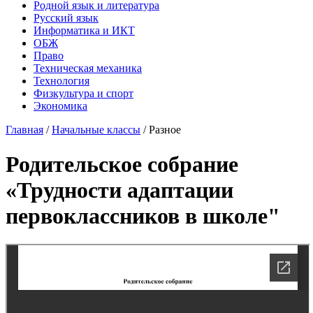
Родной язык и литература
Русский язык
Информатика и ИКТ
ОБЖ
Право
Техническая механика
Технология
Физкультура и спорт
Экономика
Главная
/
Начальные классы
/
Разное
Родительское собрание
«Трудности адаптации
первоклассников в школе"