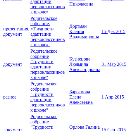
адаптации
Николаевна
первоклассников
к школе»
Родительское
собрание.
Дортман
презентация,
«Трудности
Ксения
15 Дек 2015
документ
адаптации
Владимировна
первоклассников
к школе».
Родительское
собрание
Кузнецова
"Трудности
документ
Людмила
31 Мар 2015
адаптации
Александровна
первоклассников
к школе"
Родительское
собрание
Барсамова
"Трудности
разное
Елена
1 Апр 2015
адаптации
Алексеевна
первоклассников
к школе"
Родительское
собрание
"Трудности
Орлова Галина
документ
15 Сен 2015