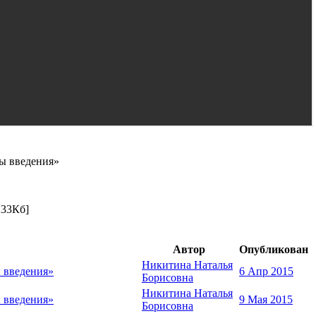
ы введения»
233Кб]
Автор
Опубликован
Никитина Наталья
 введения»
6 Апр 2015
Борисовна
Никитина Наталья
 введения»
9 Мая 2015
Борисовна