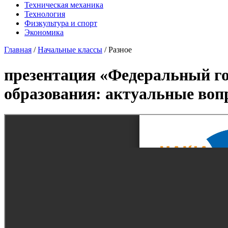
Техническая механика
Технология
Физкультура и спорт
Экономика
Главная
/
Начальные классы
/
Разное
презентация «Федеральный го
образования: актуальные воп