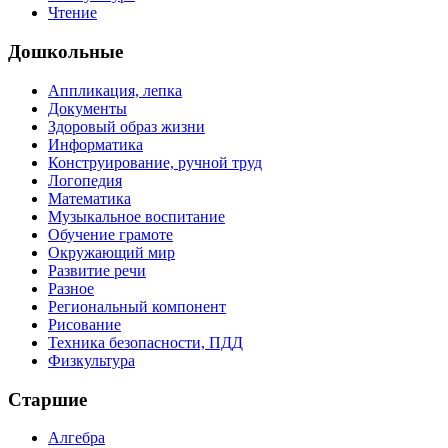
Чтение
Дошкольные
Аппликация, лепка
Документы
Здоровый образ жизни
Информатика
Конструирование, ручной труд
Логопедия
Математика
Музыкальное воспитание
Обучение грамоте
Окружающий мир
Развитие речи
Разное
Региональный компонент
Рисование
Техника безопасности, ПДД
Физкультура
Старшие
Алгебра