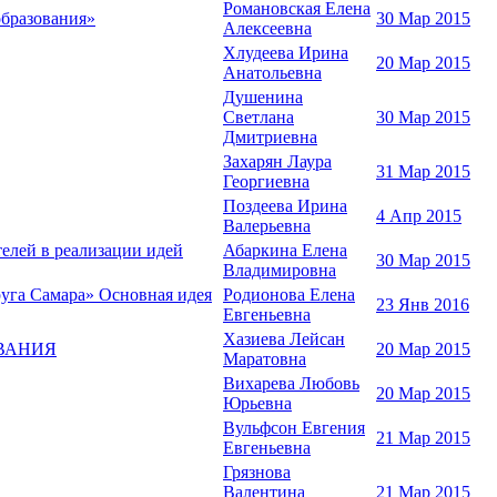
Романовская Елена
образования»
30 Мар 2015
Алексеевна
Хлудеева Ирина
20 Мар 2015
Анатольевна
Душенина
Светлана
30 Мар 2015
Дмитриевна
Захарян Лаура
31 Мар 2015
Георгиевна
Поздеева Ирина
4 Апр 2015
Валерьевна
елей в реализации идей
Абаркина Елена
30 Мар 2015
Владимировна
руга Самара» Основная идея
Родионова Елена
23 Янв 2016
Евгеньевна
Хазиева Лейсан
ВАНИЯ
20 Мар 2015
Маратовна
Вихарева Любовь
20 Мар 2015
Юрьевна
Вульфсон Евгения
21 Мар 2015
Евгеньевна
Грязнова
Валентина
21 Мар 2015