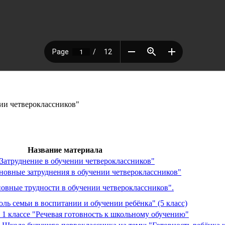
ии четвероклассников"
Название материала
Затруднение в обучении четвероклассников"
новные затруднения в обучении четвероклассников"
новные трудности в обучении четвероклассников".
ль семьи в воспитании и обучении ребёнка" (5 класс)
 1 классе "Речевая готовность к школьному обучению"