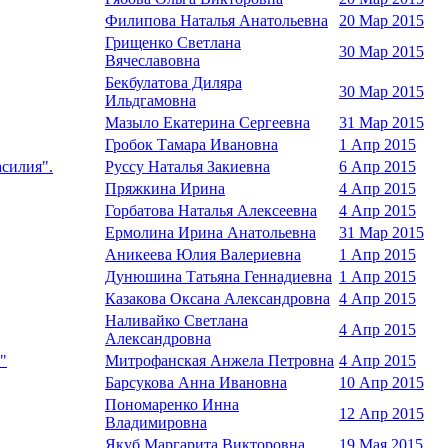
Филипова Наталья Анатольевна
20 Мар 2015
Грищенко Светлана
30 Мар 2015
Вячеславовна
Бекбулатова Диляра
30 Мар 2015
Ильдгамовна
Мазыло Екатерина Сергеевна
31 Мар 2015
Гробок Тамара Ивановна
1 Апр 2015
асилия".
Руссу Наталья Закиевна
6 Апр 2015
Пряжкина Ирина
4 Апр 2015
Горбатова Наталья Алексеевна
4 Апр 2015
Ермолина Ирина Анатольевна
31 Мар 2015
Аникеева Юлия Валериевна
1 Апр 2015
Дунюшина Татьяна Геннадиевна
1 Апр 2015
Казакова Оксана Александровна
4 Апр 2015
Наливайко Светлана
4 Апр 2015
Александровна
"
Митрофанская Анжела Петровна
4 Апр 2015
Барсукова Анна Ивановна
10 Апр 2015
Пономаренко Инна
12 Апр 2015
Владимировна
Якуб Маргарита Викторовна
19 Мая 2015