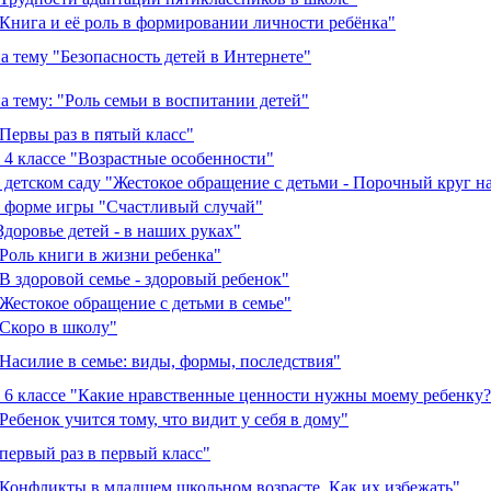
Книга и её роль в формировании личности ребёнка"
а тему "Безопасность детей в Интернете"
 тему: "Роль семьи в воспитании детей"
Первы раз в пятый класс"
 4 классе "Возрастные особенности"
 детском саду "Жестокое обращение с детьми - Порочный круг н
в форме игры "Счастливый случай"
доровье детей - в наших руках"
Роль книги в жизни ребенка"
В здоровой семье - здоровый ребенок"
Жестокое обращение с детьми в семье"
"Скоро в школу"
Насилие в семье: виды, формы, последствия"
 6 классе "Какие нравственные ценности нужны моему ребенку?
ебенок учится тому, что видит у себя в дому"
первый раз в первый класс"
"Конфликты в младшем школьном возрасте. Как их избежать"