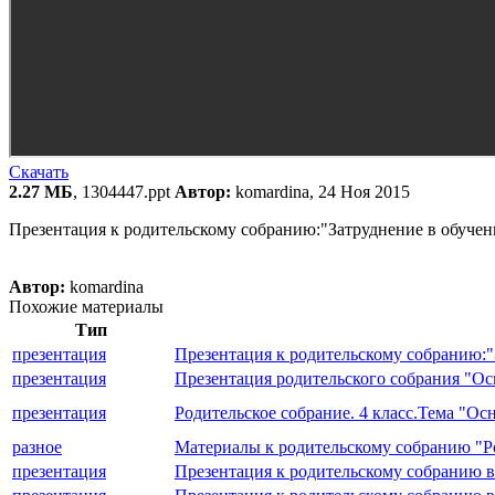
Скачать
2.27 МБ
, 1304447.ppt
Автор:
komardina, 24 Ноя 2015
Презентация к родительскому собранию:"Затруднение в обучен
Автор:
komardina
Похожие материалы
Тип
презентация
Презентация к родительскому собранию:"
презентация
Презентация родительского собрания "Ос
презентация
Родительское собрание. 4 класс.Тема "Ос
разное
Материалы к родительскому собранию "Ро
презентация
Презентация к родительскому собранию в