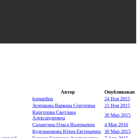
Автор
Опубликован
komardina
24 Ноя 2015
Зеленкова Варвара Сергеевна
21 Ноя 2015
Киргизова Светлана
30 Мар 2015
Александровна
Салангина Ольга Валерьевна
4 Мар 2016
Кудельникова Юлия Евгеньевна
30 Мар 2015