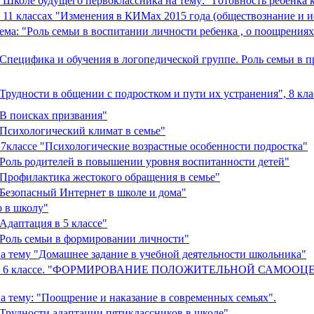
 Школе будущего первоклассника на тему: "Готовность ребёнка к
 11 классах "Изменения в КИМах 2015 года (обществознание и и
ма: "Роль семьи в воспитании личности ребенка , о поощрениях
Специфика и обучения в логопедической группе. Роль семьи в 
рудности в общении с подростком и пути их устранения", 8 кла
"В поисках призвания"
Психологический климат в семье"
 7классе "Психологические возрастные особенности подростка"
"Роль родителей в повышении уровня воспитанности детей"
"Профилактика жестокого обращения в семье"
Безопасный Интернет в школе и дома"
о в школу"
Адаптация в 5 классе"
"Роль семьи в формировании личности"
а тему "Домашнее задание в учебной деятельности школьника"
анию в 6 классе. "ФОРМИРОВАНИЕ ПОЛОЖИТЕЛЬНОЙ САМОО
а тему: "Поощрение и наказание в современных семьях".
Трудности адаптации пятиклассников в школе"