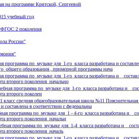
ная на программе Критской, Сергеевой
015 учебный год
е ФГОС 2 поколения
ола России"
рмония"
я программа по музыке для 1-го класса разработана и составле
го общего образования , примерной программы нача
ая программа по музыке для 1-го класса разработана и составл
та второго поколения начально
ебная программа по музыке для 1-го класса разработана и сост
та второго поколен
 класс cредняя общеобразовательная школа №11 Пояснительная 
 и составлена в соответствии с федеральны
бная программа по музыке для 1 - 4-го класса разработана и со
та второго поколения начальн
ебная программа по музыке для 1-4 класса разработана и соста
та второго поколения началь
ая программа по музыке для 1-го класса разработана и составл