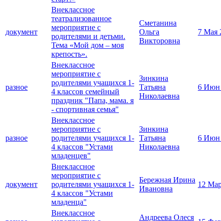
Внеклассное
театрализованное
Сметанина
мероприятие с
документ
Ольга
7 Мая 
родителями и детьми.
Викторовна
Тема «Мой дом – моя
крепость».
Внеклассное
мероприятие с
Зинкина
родителями учащихся 1-
разное
Татьяна
6 Июн
4 классов семейный
Николаевна
праздник "Папа, мама. я
- спортивная семья"
Внеклассное
мероприятие с
Зинкина
разное
родителями учащихся 1-
Татьяна
6 Июн
4 классов "Устами
Николаевна
младенцев"
Внеклассное
мероприятие с
Бережная Ирина
документ
родителями учащихся 1-
12 Мар
Ивановна
4 классов "Устами
младенца"
Внеклассное
Андреева Олеся