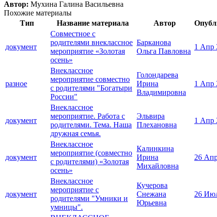
Автор:
Мухина Галина Васильевна
Похожие материалы
Тип
Название материала
Автор
Опубл
Совместное с
родителями внеклассное
Барканова
документ
1 Апр 
мероприятие «Золотая
Ольга Павловна
осень»
Внеклассное
Голондарева
мероприятие совместно
разное
Ирина
1 Апр 
с родителями "Богатыри
Владимировна
России"
Внеклассное
мероприятие. Работа с
Эльвира
документ
1 Апр 
родителями. Тема. Наша
Плехановна
дружная семья.
Внеклассное
Калинкина
мероприятие (совместно
документ
Ирина
26 Апр
с родителями) «Золотая
Михайловна
осень»
Внеклассное
Кучерова
мероприятие с
документ
Снежана
26 Ию
родителями "Умники и
Юрьевна
умницы".