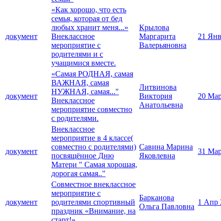
«Как хорошо, что есть
семья, которая от бед
любых хранит меня...»
Крылова
документ
Внеклассное
Маргарита
21 Янв
мероприятие с
Валерьяновна
родителями и с
учащимися вместе.
«Самая РОДНАЯ, самая
ВАЖНАЯ, самая
Литвинова
НУЖНАЯ, самая..."
документ
Виктория
20 Мар
Внеклассное
Анатольевна
мероприятие совместно
с родителями.
Внеклассное
мероприятие в 4 классе(
совместно с родителями)
Савина Марина
документ
31 Мар
посвящённое Дню
Яковлевна
Матери " Самая хорошая,
дорогая самая.."
Совместное внеклассное
мероприятие с
Барканова
документ
родителями спортивный
1 Апр 
Ольга Павловна
праздник «Внимание, на
старт!»