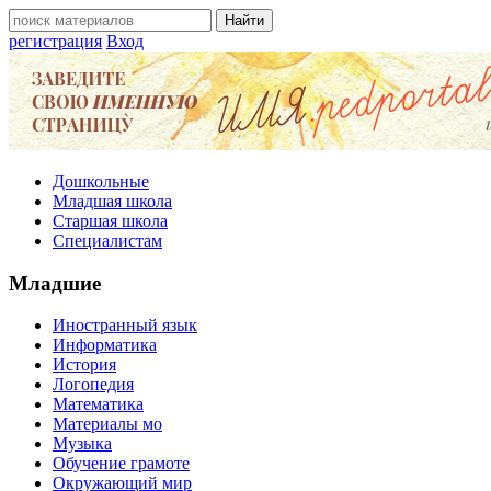
регистрация
Вход
Дошкольные
Младшая школа
Старшая школа
Специалистам
Младшие
Иностранный язык
Информатика
История
Логопедия
Математика
Материалы мо
Музыка
Обучение грамоте
Окружающий мир