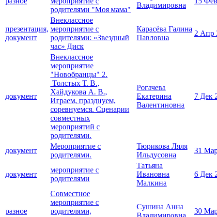
разное
мероприятие с
15 Фев
Владимировна
родителями "Моя мама"
Внеклассное
презентация,
мероприятие с
Карасёва Галина
2 Апр 
документ
родителями: «Звездный
Павловна
час» Диск
Внеклассное
мероприятие
"Новобранцы" 2.
Толстых Т. В.,
Рогачева
Хайдукова А. В.,
документ
Екатерина
7 Дек 
Играем, празднуем,
Валентиновна
соревнуемся. Сценарии
совместных
мероприятий с
родителями.
Мероприятие с
Тюрикова Ляля
документ
31 Мар
родителями.
Ильдусовна
Татьяна
мероприятие с
документ
Ивановна
6 Дек 
родителями
Малкина
Совместное
мероприятие с
Cушина Анна
разное
родителями,
30 Мар
Владимировна