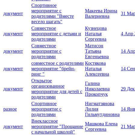
Спортивное
мероприятие с
Макеева Ирина
документ
31 Мар
родителями "Вместе
Валериевна
весело шагать"
Совместное
Кузнецова
документ
мероприятие с детьми и
Наталья
4 Апр 
родителями
Сергеевна
Совместное
Матисон
документ
мероприятие с
Татьяна
14 Апр
родителями
Евгеньевна
совместное с родителями
Костякова
документ
мероприятие "брейн-
Наталья
14 Сен
ринг "
Алексеевна
Открытое
Галина
организованное
документ
Николаевна
29 Дек
мероприятие для детей с
Прокопчук
родителями
Спортивное
Нигматзянова
разное
мероприятие с
Лилия
14 Янв
родителями
Гильмутдиновна
Внеклассное
Машкова Елена
документ
мероприятие "Прощание
21 Мар
Сергеевна
с начальной школой"