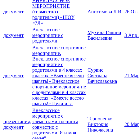
ВНЕКЛАССНОЕ
МЕРОПРИЯТИЕ
документ
(совместно с
Анисимова Л.И.
26 Окт
родителями) «ШОУ
«7Я»
Внеклассное
Мухина Галина
документ
мероприятие с
3 Апр 
Васильевна
родителями
Внеклассное спортивное
мероприятие.
Внеклассное спортивное
мероприятие с
родителями в 4 классах
Суркис
документ
классах: «Вместе весело
Светлана
21 Мар
шагать!» Внеклассное
Вячеславовна
спортивное мероприятие
с родителями в 4 классах
классах: «Вместе весело
шагать!» Цели и за
Внеклассное
мероприятие с
Терновенко
презентация,
элементами тренинга
Виктория
20 Мар
документ
совместно с
Николаевна
родителями"Я и моя
семья"