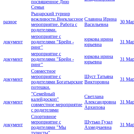
посвященное Дню
Семьи
Рыцарский турнир
вежливости.Внеклассное
Славина Ирина
разное
30 Мар
мероприятие. Работа с
Васильевна
родителями.
мероприятие с
юркова ирина
документ
родителями "Брейн -
31 Мар
юрьевна
ринг"
мероприятие с
юркова ирина
документ
родителями "Брейн -
31 Мар
юрьевна
ринг"
Совместное
мероприятие с
Шуст Татьяна
документ
31 Мар
родителями Богатырские
Викторовна
потешки.
"Семейный
Светлана
калейдоскоп"
документ
Александровна
31 Мар
совместное мероприятие
Архипова
с родителями
Спортивное
мероприятие с
Шутько Гузал
документ
31 Мар
родителями "Мы
Ахмедчаевна
туристы"