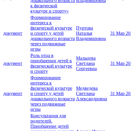
дошкольного возраста
Владимировна
к физической
культуре и спорту»
Формирование
интереса к
физической культуре
Пуртова
документ
и спорту у детей
Наталья
31 Мар 20
дошкольного возраста
Владимировна
через подвижные
игры
Роль отца в
Мальцева
приобщении детей к
документ
Светлана
31 Мар 20
физической культуре
Сергеевна
и спорту
Формирование
интереса к
физической культуре
Медведева
документ
и спорту у детей
Светлана
31 Мар 20
дошкольного возраста
Александровна
через подвижные
игры
Консультация для
родителей.
Приобщение детей