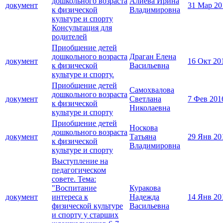
дошкольного возраста
Алиева Ирина
документ
31 Мар 20
к физической
Владимировна
культуре и спорту
Консультация для
родителей
Приобщение детей
дошкольного возраста
Драган Елена
документ
16 Окт 20
к физической
Васильевна
культуре и спорту.
Приобщение детей
Самохвалова
дошкольного возраста
документ
Светлана
7 Фев 201
к физической
Николаевна
культуре и спорту
Приобщение детей
Носкова
дошкольного возраста
документ
Татьяна
29 Янв 20
к физической
Владимировна
культуре и спорту
Выступление на
педагогическом
совете. Тема:
"Воспитание
Куракова
документ
интереса к
Надежда
14 Янв 20
физической культуре
Васильевна
и спорту у старших