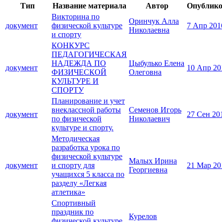
Тип
Название материала
Автор
Опублик
Викторина по
Оринчук Алла
документ
физической культуре
7 Апр 201
Николаевна
и спорту
КОНКУРС
ПЕДАГОГИЧЕСКАЯ
НАДЕЖДА ПО
Цыбулько Елена
документ
10 Апр 20
ФИЗИЧЕСКОЙ
Олеговна
КУЛЬТУРЕ И
СПОРТУ
Планирование и учет
внеклассной работы
Семенов Игорь
документ
27 Сен 20
по физической
Николаевич
культуре и спорту.
Методическая
разработка урока по
физической культуре
Малых Ирина
документ
и спорту для
21 Мар 20
Георгиевна
учащихся 5 класса по
разделу «Легкая
атлетика»
Спортивный
праздник по
Курелов
физической культуре