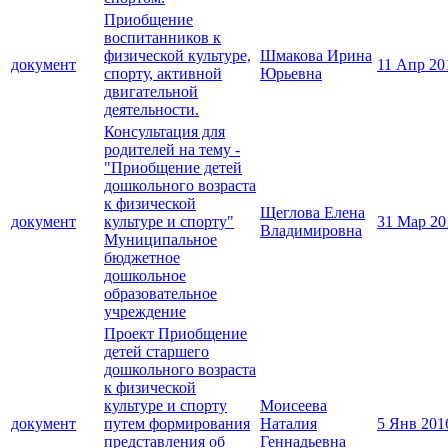
Приобщение
воспитанников к
физической культуре,
Шмакова Ирина
документ
11 Апр 20
спорту, активной
Юрьевна
двигательной
деятельности.
Консультация для
родителей на тему -
"Приобщение детей
дошкольного возраста
к физической
Щеглова Елена
документ
культуре и спорту"
31 Мар 20
Владимировна
Муниципальное
бюджетное
дошкольное
образовательное
учреждение
Проект Приобщение
детей старшего
дошкольного возраста
к физической
культуре и спорту
Моисеева
документ
путем формирования
Наталия
5 Янв 201
представления об
Геннадьевна