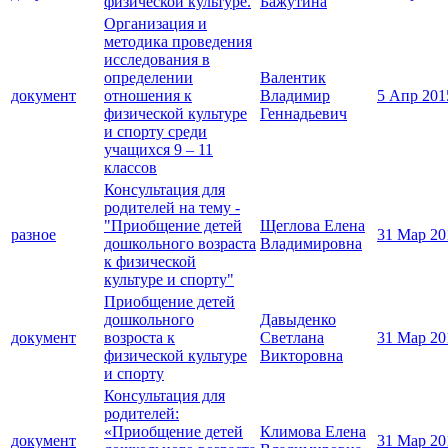
физической культуре.
Бажутина
Организация и
методика проведения
исследования в
определении
Валентик
документ
отношения к
Владимир
5 Апр 201
физической культуре
Геннадьевич
и спорту среди
учащихся 9 – 11
классов
Консультация для
родителей на тему -
"Приобщение детей
Щеглова Елена
разное
31 Мар 20
дошкольного возраста
Владимировна
к физической
культуре и спорту"
Приобщение детей
дошкольного
Давыденко
документ
возроста к
Светлана
31 Мар 20
физической культуре
Викторовна
и спорту
Консультация для
родителей:
«Приобщение детей
Климова Елена
документ
31 Мар 20