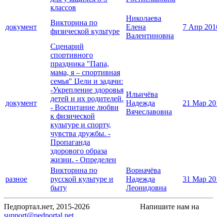
классов
Николаева
Викторина по
документ
Елена
7 Апр 201
физической культуре
Валентиновна
Сценарий
спортивного
праздника "Папа,
мама, я – спортивная
семья" Цели и задачи:
-Укрепление здоровья
Ильичёва
детей и их родителей.
документ
Надежда
21 Мар 20
- Воспитание любви
Вячеславовна
к физической
культуре и спорту,
чувства дружбы. -
Пропаганда
здорового образа
жизни. - Определен
Викторина по
Ворначёва
разное
русской культуре и
Надежда
31 Мар 20
быту
Леонидовна
Педпортал.нет, 2015-2026
Напишите нам на
support@pedportal.net