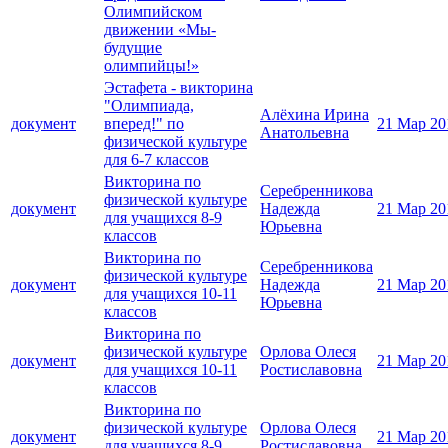
Олимпийском
движении «Мы-
будущие
олимпийцы!»
Эстафета - викторина
"Олимпиада,
Алёхина Ирина
документ
вперед!" по
21 Мар 20
Анатольевна
физической культуре
для 6-7 классов
Викторина по
Серебренникова
физической культуре
документ
Надежда
21 Мар 20
для учащихся 8-9
Юрьевна
классов
Викторина по
Серебренникова
физической культуре
документ
Надежда
21 Мар 20
для учащихся 10-11
Юрьевна
классов
Викторина по
физической культуре
Орлова Олеся
документ
21 Мар 20
для учащихся 10-11
Ростиславовна
классов
Викторина по
физической культуре
Орлова Олеся
документ
21 Мар 20
для учащихся 8-9
Ростиславовна