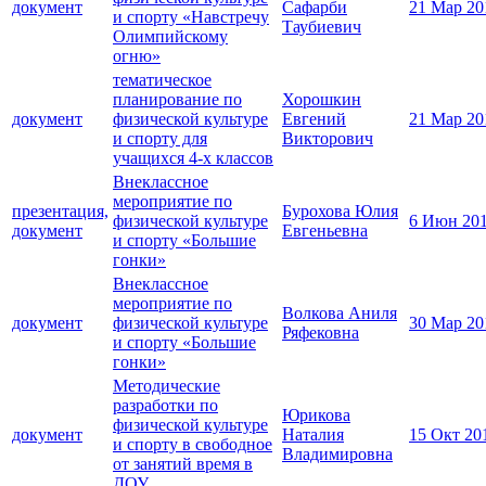
документ
Сафарби
21 Мар 20
и спорту «Навстречу
Таубиевич
Олимпийскому
огню»
тематическое
планирование по
Хорошкин
документ
физической культуре
Евгений
21 Мар 20
и спорту для
Викторович
учащихся 4-х классов
Внеклассное
мероприятие по
презентация,
Бурохова Юлия
физической культуре
6 Июн 20
документ
Евгеньевна
и спорту «Большие
гонки»
Внеклассное
мероприятие по
Волкова Аниля
документ
физической культуре
30 Мар 20
Ряфековна
и спорту «Большие
гонки»
Методические
разработки по
Юрикова
физической культуре
документ
Наталия
15 Окт 20
и спорту в свободное
Владимировна
от занятий время в
ДОУ.