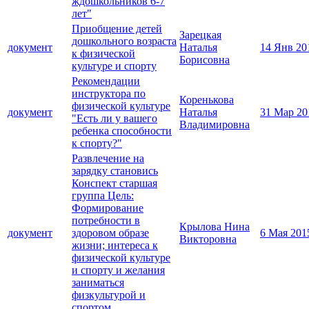
ждошкольников 6-7
лет"
Приобщение детей
Зарецкая
дошкольного возраста
документ
Наталья
14 Янв 20
к физической
Борисовна
культуре и спорту
Рекомендации
инструктора по
Коренькова
физической культуре
документ
Наталья
31 Мар 20
"Есть ли у вашего
Владимировна
ребенка способности
к спорту?"
Развлечение на
зарядку становись
Конспект старшая
группа Цель:
Формирование
потребности в
Крылова Нина
документ
здоровом образе
6 Мая 201
Викторовна
жизни; интереса к
физической культуре
и спорту и желания
заниматься
физкультурой и
спортом.