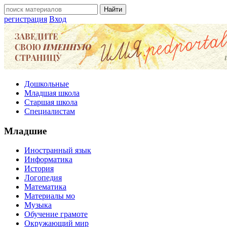
регистрация
Вход
Дошкольные
Младшая школа
Старшая школа
Специалистам
Младшие
Иностранный язык
Информатика
История
Логопедия
Математика
Материалы мо
Музыка
Обучение грамоте
Окружающий мир