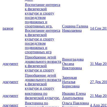
Воспитание интереса
к физической
культуре и спорту
посредством
подвижных и
спортивных игр.
Сошина Галина
разное
14 Сен 20
Воспитание интереса
Николаевна
к физической
культуре и спорту
посредством
подвижных и
спортивных игр
Приобщение детей
Виноградова
дошкольного возраста
документ
Оксана
31 Мар 20
к физической
Викторовна
культуре и спорту
Приобщение детей
Зарецкая
дошкольного возраста
документ
Наталья
27 Дек 20
к физической
Борисовна
культуре и спорту
викторина по
Ивашко Елена
документ
21 Мар 20
физической культуре.
Анатольевна
Викторина по
Ольга Павловна
документ
4 Апр 201