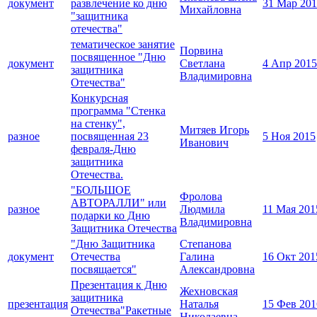
документ
развлечение ко дню
31 Мар 20
Михайловна
"защитника
отечества"
тематическое занятие
Порвина
посвященное "Дню
документ
Светлана
4 Апр 2015
защитника
Владимировна
Отечества"
Конкурсная
программа "Стенка
на стенку",
Митяев Игорь
разное
посвященная 23
5 Ноя 2015
Иванович
февраля-Дню
защитника
Отечества.
"БОЛЬШОЕ
Фролова
АВТОРАЛЛИ" или
разное
Людмила
11 Мая 201
подарки ко Дню
Владимировна
Защитника Отечества
"Дню Защитника
Степанова
документ
Отечества
Галина
16 Окт 201
посвящается"
Александровна
Презентация к Дню
Жехновская
защитника
презентация
Наталья
15 Фев 201
Отечества"Ракетные
Николаевна