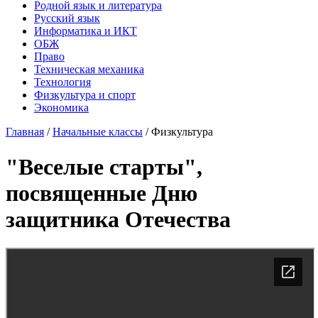
Родной язык и литература
Русский язык
Информатика и ИКТ
ОБЖ
Право
Техническая механика
Технология
Физкультура и спорт
Экономика
Главная
/
Начальные классы
/
Физкультура
"Веселые старты",
посвященные Дню
защитника Отечества