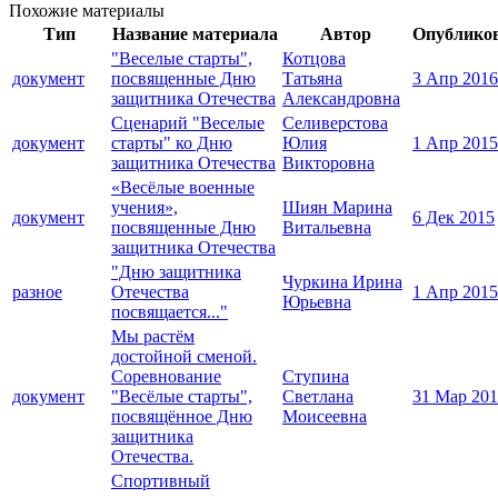
Похожие материалы
Тип
Название материала
Автор
Опублико
"Веселые старты",
Котцова
документ
посвященные Дню
Татьяна
3 Апр 2016
защитника Отечества
Александровна
Сценарий "Веселые
Селиверстова
документ
старты" ко Дню
Юлия
1 Апр 2015
защитника Отечества
Викторовна
«Весёлые военные
учения»,
Шиян Марина
документ
6 Дек 2015
посвященные Дню
Витальевна
защитника Отечества
"Дню защитника
Чуркина Ирина
разное
Отечества
1 Апр 2015
Юрьевна
посвящается..."
Мы растём
достойной сменой.
Соревнование
Ступина
документ
"Весёлые старты",
Светлана
31 Мар 20
посвящённое Дню
Моисеевна
защитника
Отечества.
Спортивный