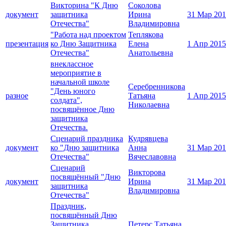
Викторина "К Дню
Соколова
документ
защитника
Ирина
31 Мар 20
Отечества"
Владимировна
"Работа над проектом
Теплякова
презентация
ко Дню Защитника
Елена
1 Апр 2015
Отечества"
Анатольевна
внеклассное
мероприятие в
начальной школе
Серебренникова
"День юного
разное
Татьяна
1 Апр 2015
солдата",
Николаевна
посвящённое Дню
защитника
Отечества.
Сценарий праздника
Кудрявцева
документ
ко "Дню защитника
Анна
31 Мар 20
Отечества"
Вячеславовна
Сценарий
Викторова
посвящённый "Дню
документ
Ирина
31 Мар 20
защитника
Владимировна
Отечества"
Праздник,
посвящённый Дню
Защитника
Петерс Татьяна