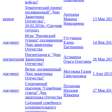
войска"
Тематический проект
посвященный" Дню
Анохина
Защитника
разное
Марина
13 Мар 20
Отечества".
Николаевна
20.02.2016г. (Средняя
группа).
Игра "Рыцарский
Гугучкина
турнир",посвященная
документ
Елена
14 Янв 201
Дню защитника
Евгеньевна
Отечества
Презентация к "Дню
Асташина
презентация
Защитника
26 Мар 20
Ольга Олеговна
Отечества"
Вечер, посвященный
Мосткова Галия
документ
Дню защитника
1 Апр 2015
Габидиновна
Отечества"
Спортивный
Потапова
праздник "Семейные
документ
Наталия
27 Мая 201
старты" Днь
Юрьевна
защитника Отечества
Сценарий семейного
оздоровительного
спортивного