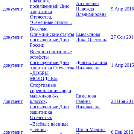
праздник,
Антоненко
посвященный Дню
документ
Надежда
9 Апр 2015
защитника
Владимировна
Отечества,
"Семейные старты".
Веселые
Олимпийские старты
Емельянова
документ
27 Сен 201
посвященные Дню
Лика Олеговна
России
Военно-спортивные
эстафеты
посвященные Дню
Долгих Галина
документ
1 Апр 2015
защитника Отечества
Николаевна
«ДОБРЫ
МОЛОДЦЫ»
Спортивные
соревнования среди
мальчиков 8-х
Евменова
документ
классов,
Галина
23 Ноя 201
посвященные Дню
Николаевна
защитника
Отечества.
«Весёлые военные
учения»,
Шиян Марина
документ
6 Дек 2015