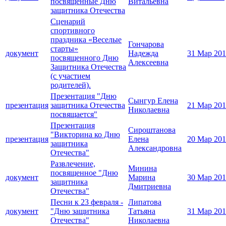
посвященные Дню
Витальевна
защитника Отечества
Сценарий
спортивного
праздника «Веселые
Гончарова
старты»
документ
Надежда
31 Мар 20
посвященного Дню
Алексеевна
Защитника Отечества
(с участием
родителей).
Презентация "Дню
Сынгур Елена
презентация
защитника Отечества
21 Мар 20
Николаевна
посвящается"
Презентация
Сироштанова
"Викторина ко Дню
презентация
Елена
20 Мар 20
защитника
Александровна
Отечества"
Развлечение,
Минина
посвященное "Дню
документ
Марина
30 Мар 20
защитника
Дмитриевна
Отечества"
Песни к 23 февраля -
Липатова
документ
"Дню защитника
Татьяна
31 Мар 20
Отечества"
Николаевна