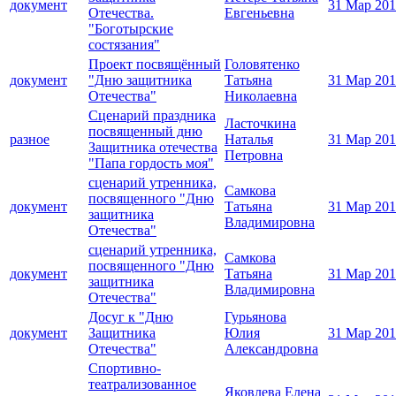
документ
31 Мар 20
Отечества.
Евгеньевна
"Боготырские
состязания"
Проект посвящённый
Головятенко
документ
"Дню защитника
Татьяна
31 Мар 20
Отечества"
Николаевна
Сценарий праздника
Ласточкина
посвященный дню
разное
Наталья
31 Мар 20
Защитника отечества
Петровна
"Папа гордость моя"
сценарий утренника,
Самкова
посвященного "Дню
документ
Татьяна
31 Мар 20
защитника
Владимировна
Отечества"
сценарий утренника,
Самкова
посвященного "Дню
документ
Татьяна
31 Мар 20
защитника
Владимировна
Отечества"
Досуг к "Дню
Гурьянова
документ
Защитника
Юлия
31 Мар 20
Отечества"
Александровна
Спортивно-
театрализованное
Яковлева Елена