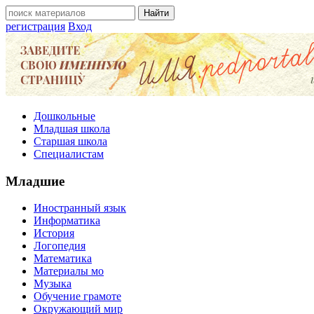
регистрация
Вход
Дошкольные
Младшая школа
Старшая школа
Специалистам
Младшие
Иностранный язык
Информатика
История
Логопедия
Математика
Материалы мо
Музыка
Обучение грамоте
Окружающий мир