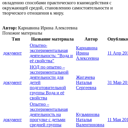
овладению способами практического взаимодействия с
окружающей средой, становлению самостоятельности и
творческого отношения к миру.
Автор:
Карнавина Ирина Алексеевна
Похожие материалы
Тип
Название материала
Автор
Опублико
Опытно-
Карнавина
экспериментальная
документ
Ирина
11 Апр 20
деятельность: "Вода и
Алексеевна
её свойства"
НОД по опытно –
экспериментальной
деятельности для
Жигачева
документ
детей
Наталья
31 Мар 20
подготовительной
Сергеевна
группы Вода и её
свойства
Опытно –
экспериментальная
деятельность на
Кузьминова
документ
прогулке с детьми
Наталья
11 Мая 20
средней группы
Валентиновна