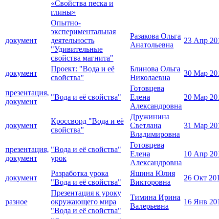
«Свойства песка и
глины»
Опытно-
экспериментальная
Разакова Ольга
документ
деятельность
23 Апр 20
Анатольевна
"Удивительные
свойства магнита"
Проект: "Вода и её
Блинова Ольга
документ
30 Мар 20
свойства"
Николаевна
Готовцева
презентация,
"Вода и её свойства"
Елена
20 Мар 20
документ
Александровна
Дружинина
Кроссворд "Вода и её
документ
Светлана
31 Мар 20
свойства"
Владимировна
Готовцева
презентация,
"Вода и её свойства"
Елена
10 Апр 20
документ
урок
Александровна
Разработка урока
Яшина Юлия
документ
26 Окт 20
"Вода и её свойства"
Викторовна
Презентация к уроку
Тимина Ирина
разное
окружающего мира
16 Янв 20
Валерьевна
"Вода и её свойства"