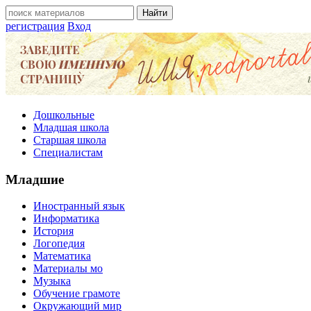
регистрация
Вход
Дошкольные
Младшая школа
Старшая школа
Специалистам
Младшие
Иностранный язык
Информатика
История
Логопедия
Математика
Материалы мо
Музыка
Обучение грамоте
Окружающий мир