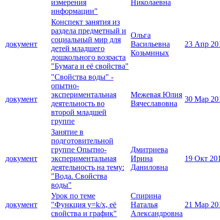
измерения
Николаевна
информации"
Конспект занятия из
раздела предметный и
Ольга
социальный мир для
документ
Васильевна
23 Апр 20
детей младшего
Козьминых
дошкольного возраста
"Бумага и её свойства"
"Свойства воды" -
опытно-
экспериментальная
Межевая Юлия
документ
30 Мар 20
деятельность во
Вячеславовна
второй младшей
группе
Занятие в
подготовительной
группе Опытно-
Дмитриева
документ
экспериментальная
Ирина
19 Окт 20
деятельность на тему:
Даниловна
"Вода. Свойства
воды"
Урок по теме
Спирина
документ
"Функция y=k/x, её
Наталья
21 Мар 20
свойства и график"
Александровна