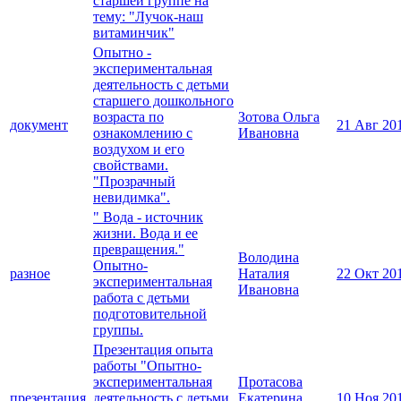
старшей группе на
тему: "Лучок-наш
витаминчик"
Опытно -
экспериментальная
деятельность с детьми
старшего дошкольного
возраста по
Зотова Ольга
документ
21 Авг 20
ознакомлению с
Ивановна
воздухом и его
свойствами.
"Прозрачный
невидимка".
" Вода - источник
жизни. Вода и ее
превращения."
Володина
Опытно-
разное
Наталия
22 Окт 20
экспериментальная
Ивановна
работа с детьми
подготовительной
группы.
Презентация опыта
работы "Опытно-
экспериментальная
Протасова
презентация
деятельность с детьми
Екатерина
10 Ноя 20