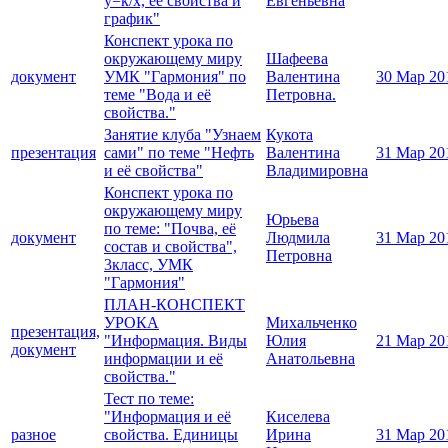
у=к/х, её свойства и
Евгеньевна
график"
Конспект урока по
окружающему миру
Шафеева
документ
УМК "Гармония" по
Валентина
30 Мар 20
теме "Вода и её
Петровна.
свойства."
Занятие клуба "Узнаем
Кукота
презентация
сами" по теме "Нефть
Валентина
31 Мар 20
и её свойства"
Владимировна
Конспект урока по
окружающему миру
Юрьева
по теме: "Почва, её
документ
Людмила
31 Мар 20
состав и свойства",
Петровна
3класс, УМК
"Гармония"
ПЛАН-КОНСПЕКТ
УРОКА
Михальченко
презентация,
"Информация. Виды
Юлия
21 Мар 20
документ
информации и её
Анатольевна
свойства."
Тест по теме:
"Информация и её
Киселева
разное
свойства. Единицы
Ирина
31 Мар 20