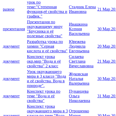
урок по
теме:"Степенная
Стадник Елена
разное
21 Мар 20
функция,её свойства и
Ивановна
график."
Презентация по
Ивашкина
окружающему миру
презентация
Ксения
30 Мар 20
"Брусника и её
Васильевна
полезные свойства"
Разработка урока по
Юрежева
документ
химии "Серная
Людмила
20 Мар 20
кислота и её свойства"
Евгеньевна
Конспект урока
Силаева
документ
окр.мир "Вода и её
Светлана
21 Мар 20
свойства" 2 класс
Вячеславовна
Урок окружающего
Жуковская
мира в 3 классе "Вода
документ
Наталья
30 Мар 20
и её свойства. Вода в
Валерьевна
природе".
Конспект урока по
Пунанцева
документ
теме "Вода и её
Ольга
31 Мар 20
свойства"
Николаевна
Конспект урока
окружающего мира в 3
Отрощенко
документ
классе по теме "Вода,
Мария
30 Мар 20