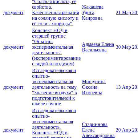
"Соляная кислота, её
свойства.
Жакашева
документ
Качественная реакция
Удига
21 Мар 20
на соляную кислоту и
Каировна
её соли - хлориды".
Конспект НОД в
старшей группе
"Опытно-
Адмаева Елена
документ
экспериментальная
30 Мар 20
Васильевна
деятельность"
(экспериментирование
с водой и воздухом)
Исследовательская и
опытно-
экспериментальная
Мишунина
документ
деятельность на тему
Оксана
13 Апр 20
"Значение воздуха" в
Игоревна
подготовительной к
школе группе
Исследовательская и
опытно-
экспериментальная
Стариннова
деятельность.
документ
Елена
20 Апр 20
Конспект НОД в
Александровна