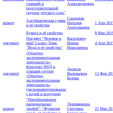
старшей и
Александровна
подготовительной
группы детского сада"
Саницкая
Алгебраическая сумма
разное
Наталия
1 Апр 201
и её свойства
Анатольевна
Бумага и её свойства
8 Янв 201
Предмет "Человек и
Василевич
документ
мир"2 класс,Тема:
Ирина
4 Апр 201
"Вода и её свойства"
Николаевна
«Опытно-
экспериментальная
деятельность»
Конспект НОД в
Анжела
старшей группе
документ
Валерьевна
13 Фев 20
«Опытно-
Белова
экспериментальная
деятельность»
(экспериментирование
с водой и воздухом)
"Преобразование
рациональных
Деревянкина
разное
дробей", "Функция
Светлана
21 Мар 20