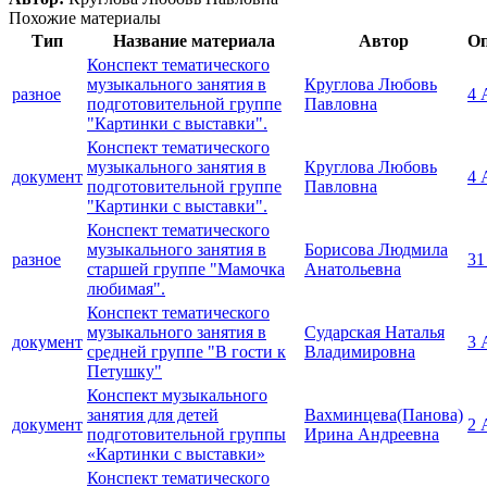
Похожие материалы
Тип
Название материала
Автор
Оп
Конспект тематического
музыкального занятия в
Круглова Любовь
разное
4 
подготовительной группе
Павловна
"Картинки с выставки".
Конспект тематического
музыкального занятия в
Круглова Любовь
документ
4 
подготовительной группе
Павловна
"Картинки с выставки".
Конспект тематического
музыкального занятия в
Борисова Людмила
разное
31
старшей группе "Мамочка
Анатольевна
любимая".
Конспект тематического
музыкального занятия в
Сударская Наталья
документ
3 
средней группе "В гости к
Владимировна
Петушку"
Конспект музыкального
занятия для детей
Вахминцева(Панова)
документ
2 
подготовительной группы
Ирина Андреевна
«Картинки с выставки»
Конспект тематического