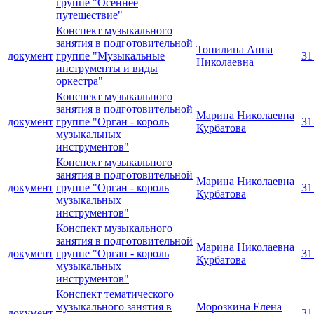
группе "Осеннее
путешествие"
Конспект музыкального
занятия в подготовительной
Топилина Анна
документ
группе "Музыкальные
31
Николаевна
инструменты и виды
оркестра"
Конспект музыкального
занятия в подготовительной
Марина Николаевна
документ
группе "Орган - король
31
Курбатова
музыкальных
инструментов"
Конспект музыкального
занятия в подготовительной
Марина Николаевна
документ
группе "Орган - король
31
Курбатова
музыкальных
инструментов"
Конспект музыкального
занятия в подготовительной
Марина Николаевна
документ
группе "Орган - король
31
Курбатова
музыкальных
инструментов"
Конспект тематического
музыкального занятия в
Морозкина Елена
документ
31