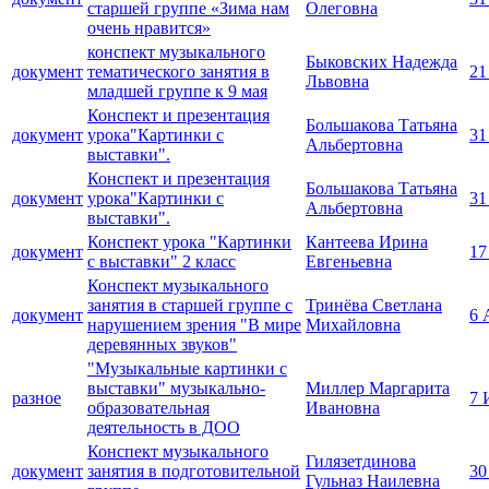
старшей группе «Зима нам
Олеговна
очень нравится»
конспект музыкального
Быковских Надежда
документ
тематического занятия в
21
Львовна
младшей группе к 9 мая
Конспект и презентация
Большакова Татьяна
документ
урока"Картинки с
31
Альбертовна
выставки".
Конспект и презентация
Большакова Татьяна
документ
урока"Картинки с
31
Альбертовна
выставки".
Конспект урока "Картинки
Кантеева Ирина
документ
17
с выставки" 2 класс
Евгеньевна
Конспект музыкального
занятия в старшей группе с
Тринёва Светлана
документ
6 
нарушением зрения "В мире
Михайловна
деревянных звуков"
"Музыкальные картинки с
выставки" музыкально-
Миллер Маргарита
разное
7 
образовательная
Ивановна
деятельность в ДОО
Конспект музыкального
Гилязетдинова
документ
занятия в подготовительной
30
Гульназ Наилевна