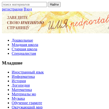
регистрация
Вход
Дошкольные
Младшая школа
Старшая школа
Специалистам
Младшие
Иностранный язык
Информатика
История
Логопедия
Математика
Материалы мо
Музыка
Обучение грамоте
Окружающий мир