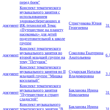
перед боем"
Конспект тематического
музыкального занятия с
использованием
здоровьесберегающих и
Стригункова Юлия
документ
ИК-технологий Тема:
31
Георгиевна
«Путешествие на планету
насекомых» для детей
подготовительной к школе
группе
Конспект тематического
музыкального занятия во
Соколова Екатерина
документ
6 
второй младшей группе на
Анатольевна
тему "Петушок"
Конспект тематического
музыкального занятия во II
Сударская Наталья
документ
3 
младшей группе "Мишка
Владимировна
косолапый"
Конспект тематического
музыкального занятия
Бакланова Ирина
документ
31
"Путешествие в страну
Николаевна
сладостей"
Конспект музыкального
Бакланова Ирина
документ
тематического занятия "В
31