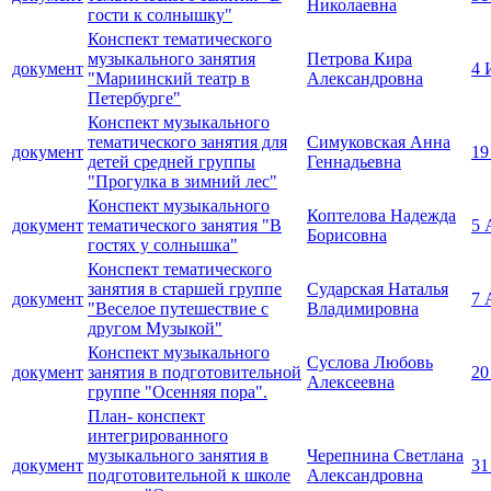
Николаевна
гости к солнышку"
Конспект тематического
музыкального занятия
Петрова Кира
документ
4 
"Мариинский театр в
Александровна
Петербурге"
Конспект музыкального
тематического занятия для
Симуковская Анна
документ
19
детей средней группы
Геннадьевна
"Прогулка в зимний лес"
Конспект музыкального
Коптелова Надежда
документ
тематического занятия "В
5 
Борисовна
гостях у солнышка"
Конспект тематического
занятия в старшей группе
Сударская Наталья
документ
7 
"Веселое путешествие с
Владимировна
другом Музыкой"
Конспект музыкального
Суслова Любовь
документ
занятия в подготовительной
20
Алексеевна
группе "Осенняя пора".
План- конспект
интегрированного
музыкального занятия в
Черепнина Светлана
документ
31
подготовительной к школе
Александровна