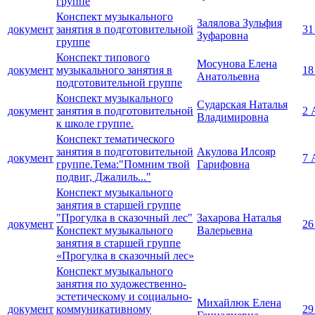
группе
Конспект музыкального
Залялова Зульфия
документ
занятия в подготовительной
31
Зуфаровна
группе
Конспект типового
Мосунова Елена
документ
музыкального занятия в
18
Анатольевна
подготовительной группе
Конспект музыкального
Сударская Наталья
документ
занятия в подготовительной
2 
Владимировна
к школе группе.
Конспект тематического
занятия в подготовительной
Акулова Илсояр
документ
7 
группе.Тема:"Помним твой
Гарифовна
подвиг, Джалиль..."
Конспект музыкального
занятия в старшей группе
"Прогулка в сказочный лес"
Захарова Наталья
документ
26
Конспект музыкального
Валерьевна
занятия в старшей группе
«Прогулка в сказочный лес»
Конспект музыкального
занятия по художественно-
эстетическому и социально-
Михайлюк Елена
документ
коммуникативному
29