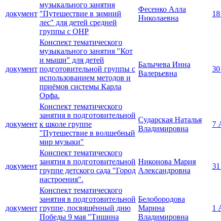
музыкального занятия
Фесенко Алла
документ
"Путешествие в зимний
18
Николаевна
лес" для детей средней
группы с ОНР
Конспект тематического
музыкального занятия "Кот
и мыши" для детей
Балычева Инна
документ
подготовительной группы с
30
Валерьевна
использованием методов и
приёмов системы Карла
Орфа.
Конспект тематического
занятия в подготовительной
Сударская Наталья
документ
к школе группе
7 
Владимировна
"Путешествие в волшебный
мир музыки"
Конспект тематического
занятия в подготовительной
Никонова Мария
документ
31
группе детского сада "Город
Александровна
настроения".
Конспект тематического
занятия в подготовительной
Белобородова
документ
группе, посвящённый дню
Марина
1 
Победы 9 мая "Тишина
Владимировна