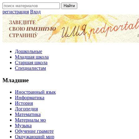
регистрация
Вход
Дошкольные
Младшая школа
Старшая школа
Специалистам
Младшие
Иностранный язык
Информатика
История
Логопедия
Математика
Материалы мо
Музыка
Обучение грамоте
Окружающий мир