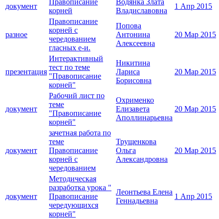
Правописание
Водянка Злата
документ
1 Апр 2015
корней
Владиславовна
Правописание
Попова
корней с
разное
Антонина
20 Мар 2015
чередованием
Алексеевна
гласных е-и.
Интерактивный
Никитина
тест по теме
презентация
Лариса
20 Мар 2015
"Правописание
Борисовна
корней"
Рабочий лист по
Охрименко
теме
документ
Елизавета
20 Мар 2015
"Правописание
Аполлинарьевна
корней"
зачетная работа по
теме
Трущенкова
документ
Правописание
Ольга
20 Мар 2015
корней с
Александровна
чередованием
Методическая
разработка урока "
Леонтьева Елена
документ
Правописание
1 Апр 2015
Геннадьевна
чередующихся
корней"