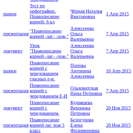
Тест по
орфографии.
Чёрная Наталья
разное
1 Апр 2015
Правописание
Викторовна
корней. 6 кл
Алексеенко
"Правописание
презентация
Ольга
7 Апр 2015
корней -лаг- -лож-"
Валерьевна
Урок
Алексеенко
документ
"Правописание
Ольга
7 Апр 2015
корней -лаг- -лож-"
Валерьевна
Правописание
Попова
корней с
разное
Антонина
10 Апр 2015
чередованием
Алексеевна
гласных е-и.
Правописание
Ольховатская
презентация
корней с
7 Апр 2015
Нина Петровна
чередованием Е-И
Правописание
Кудряшева
документ
корней с
Вероника
20 Ноя 2015
чередованием.
Петровна
Правописание
Белогурова
презентация
корней лаг лож 5
Елена
20 Ноя 2015
класс
Филимоновна