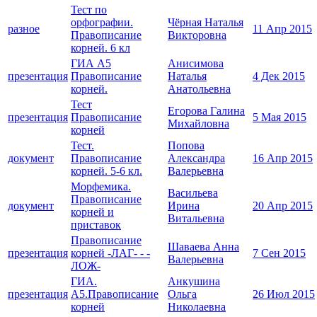
Тест по
орфографии.
Чёрная Наталья
разное
11 Апр 2015
Правописание
Викторовна
корней. 6 кл
ГИА А5
Анисимова
презентация
Правописание
Наталья
4 Дек 2015
корней.
Анатольевна
Тест
Егорова Галина
презентация
Правописание
5 Мая 2015
Михайловна
корней
Тест.
Попова
документ
Правописание
Александра
16 Апр 2015
корней. 5-6 кл.
Валерьевна
Морфемика.
Васильева
Правописание
документ
Ирина
20 Апр 2015
корней и
Витальевна
приставок
Правописание
Шаваева Анна
презентация
корней -ЛАГ- - -
7 Сен 2015
Валерьевна
ЛОЖ-
ГИА.
Анкушина
презентация
А5.Правописание
Ольга
26 Июл 2015
корней
Николаевна