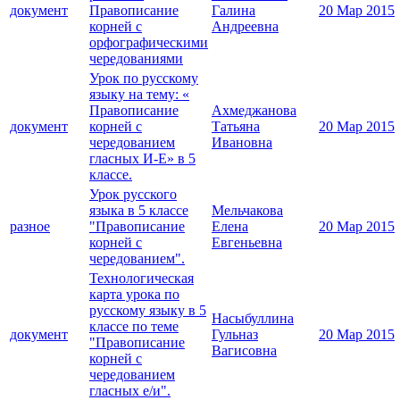
документ
Правописание
Галина
20 Мар 2015
корней с
Андреевна
орфографическими
чередованиями
Урок по русскому
языку на тему: «
Правописание
Ахмеджанова
документ
корней с
Татьяна
20 Мар 2015
чередованием
Ивановна
гласных И-Е» в 5
классе.
Урок русского
языка в 5 классе
Мельчакова
разное
"Правописание
Елена
20 Мар 2015
корней с
Евгеньевна
чередованием".
Технологическая
карта урока по
русскому языку в 5
Насыбуллина
классе по теме
документ
Гульназ
20 Мар 2015
"Правописание
Вагисовна
корней с
чередованием
гласных е/и".