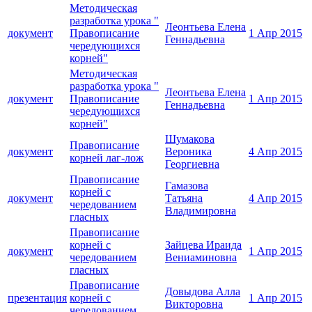
Методическая
разработка урока "
Леонтьева Елена
документ
Правописание
1 Апр 2015
Геннадьевна
чередующихся
корней"
Методическая
разработка урока "
Леонтьева Елена
документ
Правописание
1 Апр 2015
Геннадьевна
чередующихся
корней"
Шумакова
Правописание
документ
Вероника
4 Апр 2015
корней лаг-лож
Георгиевна
Правописание
Гамазова
корней с
документ
Татьяна
4 Апр 2015
чередованием
Владимировна
гласных
Правописание
корней с
Зайцева Ираида
документ
1 Апр 2015
чередованием
Вениаминовна
гласных
Правописание
Довыдова Алла
презентация
корней с
1 Апр 2015
Викторовна
чередованием