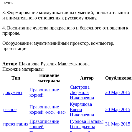
речи.
3. Формирование коммуникативных умений, положительного
и внимательного отношения к русскому языку.
4. Воспитание чувства прекрасного и бережного отношения к
природе.
Оборудование: мультимедийный проектор, компьютер,
презентация.
Автор:
Шакирова Рузалия Мавлемзяновна
Похожие материалы
Название
Тип
Автор
Опубликова
материала
Смотрова
Правописание
документ
Людмила
20 Мар 2015
корней
Николаевна
Кудряшова
Правописание
разное
Елена
20 Мар 2015
корней -кос-, -кас-
Николаевна
Правописание
Гурлова Наталья
презентация
31 Мар 2015
корней
Геннадьевна