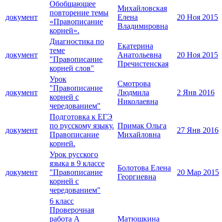
Обобщающее
Михайловская
повторение темы
документ
Елена
20 Ноя 2015
«Правописание
Владимировна
корней».
Диагностика по
Екатерина
теме
документ
Анатольевна
20 Ноя 2015
"Правописание
Пречистенская
корней слов"
Урок
Смотрова
"Правописание
документ
Людмила
2 Янв 2016
корней с
Николаевна
чередованием"
Подготовка к ЕГЭ
по русскому языку.
Примак Ольга
документ
27 Янв 2016
Правописание
Михайловна
корней.
Урок русского
языка в 9 классе
Болотова Елена
документ
"Правописание
20 Мар 2015
Георгиевна
корней с
чередованием"
6 класс
Проверочная
работа А
Матюшкина