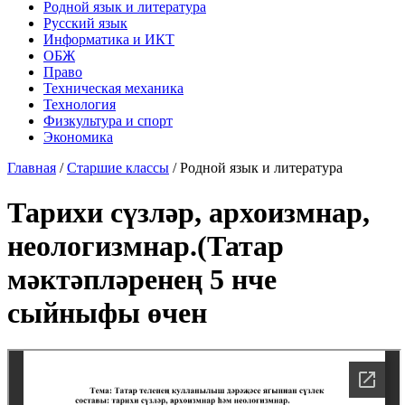
Родной язык и литература
Русский язык
Информатика и ИКТ
ОБЖ
Право
Техническая механика
Технология
Физкультура и спорт
Экономика
Главная
/
Старшие классы
/
Родной язык и литература
Тарихи сүзләр, архоизмнар,
неологизмнар.(Татар
мәктәпләренең 5 нче
сыйныфы өчен