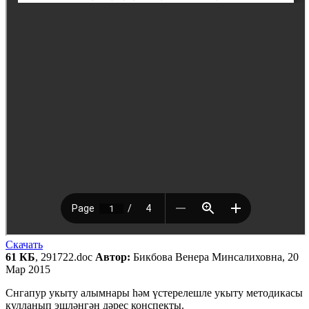
Скачать
61 КБ
, 291722.doc
Автор:
Бикбова Венера Минсалиховна, 20
Мар 2015
Снгапур укыту алымнары һәм үстерелешле укыту методикасы
кулланып эшләнгән дәрес конспекты.