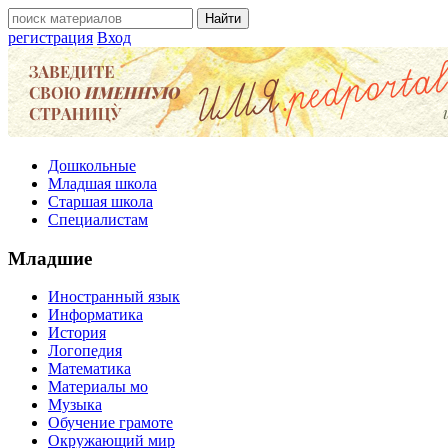
регистрация
Вход
Дошкольные
Младшая школа
Старшая школа
Специалистам
Младшие
Иностранный язык
Информатика
История
Логопедия
Математика
Материалы мо
Музыка
Обучение грамоте
Окружающий мир