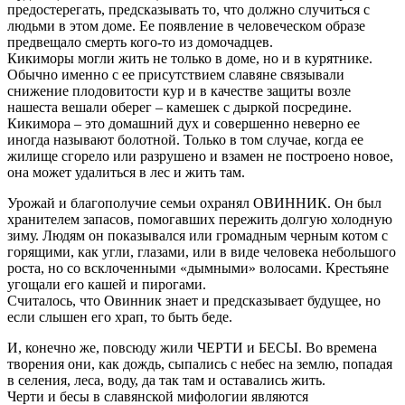
предостерегать, предсказывать то, что должно случиться с
людьми в этом доме. Ее появление в человеческом образе
предвещало смерть кого-то из домочадцев.
Кикиморы могли жить не только в доме, но и в курятнике.
Обычно именно с ее присутствием славяне связывали
снижение плодовитости кур и в качестве защиты возле
нашеста вешали оберег – камешек с дыркой посредине.
Кикимора – это домашний дух и совершенно неверно ее
иногда называют болотной. Только в том случае, когда ее
жилище сгорело или разрушено и взамен не построено новое,
она может удалиться в лес и жить там.
Урожай и благополучие семьи охранял ОВИННИК. Он был
хранителем запасов, помогавших пережить долгую холодную
зиму. Людям он показывался или громадным черным котом с
горящими, как угли, глазами, или в виде человека небольшого
роста, но со всклоченными «дымными» волосами. Крестьяне
угощали его кашей и пирогами.
Считалось, что Овинник знает и предсказывает будущее, но
если слышен его храп, то быть беде.
И, конечно же, повсюду жили ЧЕРТИ и БЕСЫ. Во времена
творения они, как дождь, сыпались с небес на землю, попадая
в селения, леса, воду, да так там и оставались жить.
Черти и бесы в славянской мифологии являются