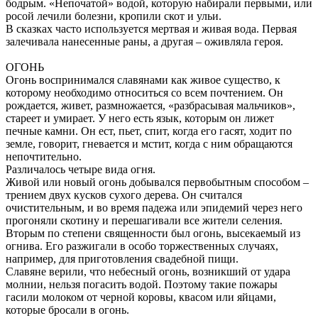
бодрым. «Непочатой» водой, которую набирали первыми, или
росой лечили болезни, кропили скот и ульи.
В сказках часто используется мертвая и живая вода. Первая
залечивала нанесенные раны, а другая – оживляла героя.
ОГОНЬ
Огонь воспринимался славянами как живое существо, к
которому необходимо относиться со всем почтением. Он
рождается, живет, размножается, «разбрасывая мальчиков»,
стареет и умирает. У него есть язык, которым он лижет
печные камни. Он ест, пьет, спит, когда его гасят, ходит по
земле, говорит, гневается и мстит, когда с ним обращаются
непочтительно.
Различалось четыре вида огня.
Живой или новый огонь добывался первобытным способом –
трением двух кусков сухого дерева. Он считался
очистительным, и во время падежа или эпидемий через него
прогоняли скотину и перешагивали все жители селения.
Вторым по степени священности был огонь, высекаемый из
огнива. Его разжигали в особо торжественных случаях,
например, для приготовления свадебной пищи.
Славяне верили, что небесный огонь, возникший от удара
молнии, нельзя погасить водой. Поэтому такие пожары
гасили молоком от черной коровы, квасом или яйцами,
которые бросали в огонь.