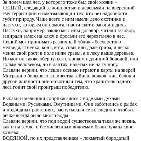
За полем шел лес, у которого тоже был свой хозяин –
ЛЕШИЙ, следящий за живностью и деревьями на вверенной
ему территории и наказывающий тех, кто без надобности
губит природу. Чаще всего с ним имели дело охотники и
пастухи, которым он помогал пасти скот и загонять дичь.
Пастухи, например, заключая с ним договор, читали заговор,
запирали замок на ключ и бросали его через плечо в лес.
Леший мог принимать различный облик - бесхвостого
медведя, ягненка, коня, кота, совы или даже гриба, и легко
менял свой рост: в поле ниже травы, а в лесу выше деревьев.
Но мог он также обернуться стариком с длинной бородой, или
голым человеком, но в лаптях, надетых не на ту ногу.
Славяне верили, что лешие осенью играют в карты на зверей.
Миграцию большого количества зайцев, волков, лис, белок и
другой живности они объясняли тем, что хранитель одного
леса гонит свой проигрыш победителю.
Рыбаки и мельники соприкасались с водными духами –
Водяными, Русалками, Омутниками. Они заботились о рыбах
и подводных растениях, распутывали сети, следили, чтобы в
речке всегда было много воды.
Славяне верили, что под водой существовала такая же жизнь,
как и на земле, и бесчисленным водоемам были нужны свои
хозяева.
ВОДЯНОЙ, по их представлениям – лохматый бородатый