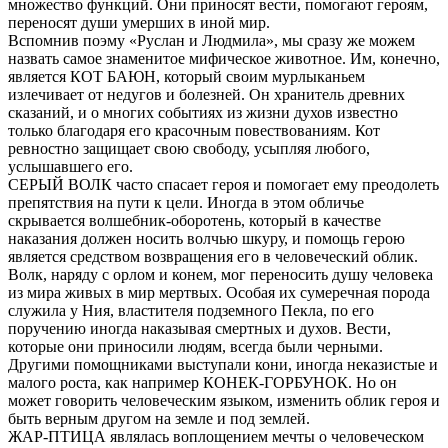
множество функций. Они приносят вести, помогают героям,
переносят души умерших в иной мир.
Вспомнив поэму «Руслан и Людмила», мы сразу же можем
назвать самое знаменитое мифическое животное. Им, конечно,
является КОТ БАЮН, который своим мурлыканьем
излечивает от недугов и болезней. Он хранитель древних
сказаний, и о многих событиях из жизни духов известно
только благодаря его красочным повествованиям. Кот
ревностно защищает свою свободу, усыпляя любого,
услышавшего его.
СЕРЫЙ ВОЛК часто спасает героя и помогает ему преодолеть
препятствия на пути к цели. Иногда в этом обличье
скрывается волшебник-оборотень, который в качестве
наказания должен носить волчью шкуру, и помощь герою
является средством возвращения его в человеческий облик.
Волк, наряду с орлом и конем, мог переносить душу человека
из мира живых в мир мертвых. Особая их сумеречная порода
служила у Ния, властителя подземного Пекла, по его
поручению иногда наказывая смертных и духов. Вести,
которые они приносили людям, всегда были черными.
Другими помощниками выступали кони, иногда неказистые и
малого роста, как например КОНЕК-ГОРБУНОК. Но он
может говорить человеческим языком, изменить облик героя и
быть верным другом на земле и под землей.
ЖАР-ПТИЦА являлась воплощением мечты о человеческом