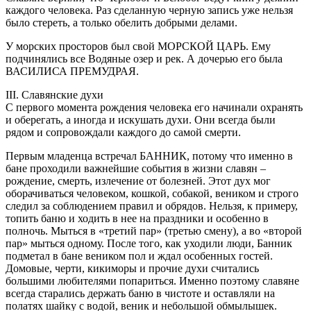
каждого человека. Раз сделанную черную запись уже нельзя
было стереть, а только обелить добрыми делами.
У морских просторов был свой МОРСКОЙ ЦАРЬ. Ему
подчинялись все Водяные озер и рек. А дочерью его была
ВАСИЛИСА ПРЕМУДРАЯ.
III. Славянские духи
С первого момента рождения человека его начинали охранять
и оберегать, а иногда и искушать духи. Они всегда были
рядом и сопровождали каждого до самой смерти.
Первым младенца встречал БАННИК, потому что именно в
бане проходили важнейшие события в жизни славян –
рождение, смерть, излечение от болезней. Этот дух мог
оборачиваться человеком, кошкой, собакой, веником и строго
следил за соблюдением правил и обрядов. Нельзя, к примеру,
топить баню и ходить в нее на праздники и особенно в
полночь. Мыться в «третий пар» (третью смену), а во «второй
пар» мыться одному. После того, как уходили люди, Банник
подметал в бане веником пол и ждал особенных гостей.
Домовые, черти, кикиморы и прочие духи считались
большими любителями попариться. Именно поэтому славяне
всегда старались держать баню в чистоте и оставляли на
полатях шайку с водой, веник и небольшой обмылышек.