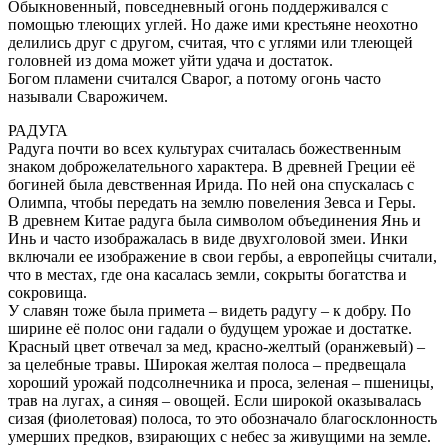
Обыкновенный, повседневный огонь поддерживался с
помощью тлеющих углей. Но даже ими крестьяне неохотно
делились друг с другом, считая, что с углями или тлеющей
головней из дома может уйти удача и достаток.
Богом пламени считался Сварог, а потому огонь часто
называли Сварожичем.
РАДУГА
Радуга почти во всех культурах считалась божественным
знаком доброжелательного характера. В древней Греции её
богиней была девственная Ирида. По ней она спускалась с
Олимпа, чтобы передать на землю повеления Зевса и Геры.
В древнем Китае радуга была символом объединения Янь и
Инь и часто изображалась в виде двухголовой змеи. Инки
включали ее изображение в свои гербы, а европейцы считали,
что в местах, где она касалась земли, сокрыты богатства и
сокровища.
У славян тоже была примета – видеть радугу – к добру. По
ширине её полос они гадали о будущем урожае и достатке.
Красный цвет отвечал за мед, красно-желтый (оранжевый) –
за целебные травы. Широкая желтая полоса – предвещала
хороший урожай подсолнечника и проса, зеленая – пшеницы,
трав на лугах, а синяя – овощей. Если широкой оказывалась
сизая (фиолетовая) полоса, то это обозначало благосклонность
умерших предков, взирающих с небес за живущими на земле.