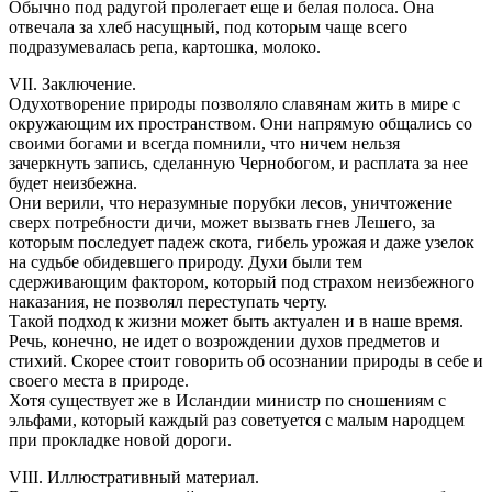
Обычно под радугой пролегает еще и белая полоса. Она
отвечала за хлеб насущный, под которым чаще всего
подразумевалась репа, картошка, молоко.
VII. Заключение.
Одухотворение природы позволяло славянам жить в мире с
окружающим их пространством. Они напрямую общались со
своими богами и всегда помнили, что ничем нельзя
зачеркнуть запись, сделанную Чернобогом, и расплата за нее
будет неизбежна.
Они верили, что неразумные порубки лесов, уничтожение
сверх потребности дичи, может вызвать гнев Лешего, за
которым последует падеж скота, гибель урожая и даже узелок
на судьбе обидевшего природу. Духи были тем
сдерживающим фактором, который под страхом неизбежного
наказания, не позволял переступать черту.
Такой подход к жизни может быть актуален и в наше время.
Речь, конечно, не идет о возрождении духов предметов и
стихий. Скорее стоит говорить об осознании природы в себе и
своего места в природе.
Хотя существует же в Исландии министр по сношениям с
эльфами, который каждый раз советуется с малым народцем
при прокладке новой дороги.
VIII. Иллюстративный материал.