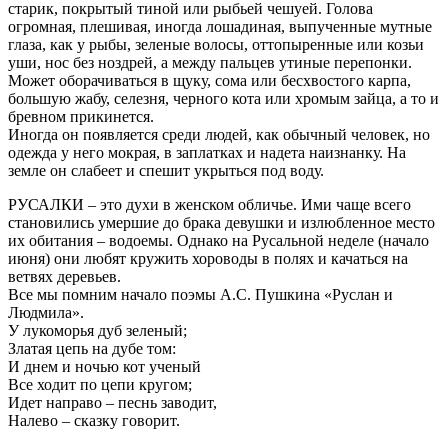
старик, покрытый тиной или рыбьей чешуей. Голова
огромная, плешивая, иногда лошадиная, выпученные мутные
глаза, как у рыбы, зеленые волосы, оттопыренные или козьи
уши, нос без ноздрей, а между пальцев утиные перепонки.
Может оборачиваться в щуку, сома или бесхвостого карпа,
большую жабу, селезня, черного кота или хромым зайца, а то и
бревном прикинется.
Иногда он появляется среди людей, как обычный человек, но
одежда у него мокрая, в заплатках и надета наизнанку. На
земле он слабеет и спешит укрыться под воду.
РУСАЛКИ – это духи в женском обличье. Ими чаще всего
становились умершие до брака девушки и излюбленное место
их обитания – водоемы. Однако на Русальной неделе (начало
июня) они любят кружить хороводы в полях и качаться на
ветвях деревьев.
Все мы помним начало поэмы А.С. Пушкина «Руслан и
Людмила».
У лукоморья дуб зеленый;
Златая цепь на дубе том:
И днем и ночью кот ученый
Все ходит по цепи кругом;
Идет направо – песнь заводит,
Налево – сказку говорит.