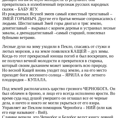
превратилась в излюбленный персонаж русских народных
сказок – БАБУ ЯГУ.
Из рожденных Ясуней змеев самый известный трехглавый –
ЗМЕЙ ГОРЫНЫЧ. Другие его братья меньше соприкасались с
людьми. Шестиглавый Змей горы двигал и тряс землю,
девятиглавый – вырывал с корнем деревья и устраивал лесные
завалы, а двенадцатиглавый –самый старший, повелевал
буйными ветрами.
Лесные духи на зиму уходили в Пекло, спасаясь от стужи и
лютых морозов, а на земле появлялся КАЩЕЙ – дух зимы.
Когда-то этот прекрасный юноша погиб и был воскрешен, но
не получил вечной молодости и превратился в старика,
который своим дыханием может заморозить всю природу.
Но весной Кащей вновь уходит под землю, а на его место
приходят боги весеннего солнца – ЯРИЛА и бог летнего
плодородия – КУПАЛА.
Под землей располагалось царство грозного ЧЕРНОБОГА. Он
был облачен в броню, и лицо его всегда исполнено ярости. Во
время суда над душой умершего он оглашал все ее черные
дела, и ничто и никто не могли укрыться от его взора.
Управляет же Пеклом помощник Чернобога – НИЙ (или как
его еще называют - Вий).
Славяне верили, что Чернобог и Белобог ведут книгу деяний