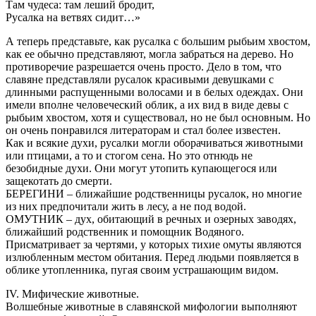
Там чудеса: там леший бродит,
Русалка на ветвях сидит…»
А теперь представьте, как русалка с большим рыбьим хвостом,
как ее обычно представляют, могла забраться на дерево. Но
противоречие разрешается очень просто. Дело в том, что
славяне представляли русалок красивыми девушками с
длинными распущенными волосами и в белых одеждах. Они
имели вполне человеческий облик, а их вид в виде девы с
рыбьим хвостом, хотя и существовал, но не был основным. Но
он очень понравился литераторам и стал более известен.
Как и всякие духи, русалки могли оборачиваться животными
или птицами, а то и стогом сена. Но это отнюдь не
безобидные духи. Они могут утопить купающегося или
защекотать до смерти.
БЕРЕГИНИ – ближайшие родственницы русалок, но многие
из них предпочитали жить в лесу, а не под водой.
ОМУТНИК – дух, обитающий в речных и озерных заводях,
ближайший родственник и помощник Водяного.
Присматривает за чертями, у которых тихие омуты являются
излюбленным местом обитания. Перед людьми появляется в
облике утопленника, пугая своим устрашающим видом.
IV. Мифические животные.
Волшебные животные в славянской мифологии выполняют