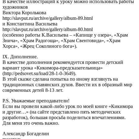
В качестве иллюстраций к уроку можно использовать работы
художников
Виктора Королькова
http://slavput.ru/archive/gallery/album-89.html
и Константина Васильева
http://slavput.ru/archive/gallery/album-80.html
(особенно работы К.Васильева – «Капище у озера», «Храм
Знича», «Храм Радогоща», «Храм Свентовида», «Храм
Хорса», «Жрец Соколиного бога»).
IX. Дополнение.
В качестве дополнения рекомендуется провести детский
вариант урока «Кикимора-предсказательница»
(http://pedsovet.su/load/28-1-0-3649).
В этой сказке сделана попытка по иному взглянуть на
традиционных славянских духов. Ввести их в образный мир
современных детей 8-13 лет.
P.S. Уважаемые преподаватели!
Если вы провели какой-либо урок по моей книге «Кикимора
и другие…» (на сайте представлено пять методических
разработок), большая просьба поделиться впечатлениями.
Для меня это очень важно.
Александр Богаделин