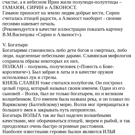
счастье, а в небесном Ирии жили полулюди-полуптицы –
ГАМАЮН, СИРИН и АЛКОНОСТ.
Гамаюн приносит на землю людям добрые вести, Сирин
считалась птицей радости, а Алконост наоборот - своими
песнями навевает печаль.
(Рекомендуется в качестве иллюстрации показать картину
В.М.Васнецова «Сирин и Алконост»).
V. Богатыри
Богатырями становились либо дети богов и смертных, либо
люди, наделенные небесными дарами. Славянская мифология
сохранила образы некоторых их них.
ПОЛКАН – полуконь, получеловек («Повесть о Бове-
королевиче»). Был забран в латы и в качестве оружия
использовал лук и стрелы.
КНЯЗЬ СЛАВЕН тоже считался полубогом. Он построил
целый город, который называл своим именем. Один из его
сыновей – Волхв, был не только богатырем, но и великим
волшебником. Его именем была названа река, и он плавал по
Варяжскому (Балтийскому) морю. Волхв мог превращаться в
большого змея и закрывать путь неприятелю.
Богатырь ВОЛЬГА так же был наделен волшебными
качествами, мог оборачиваться птицей, зверем и рыбой, и так
преодолевал очень быстро огромные расстояния.
Наиболее известными героями былин являются ИЛЬЯ