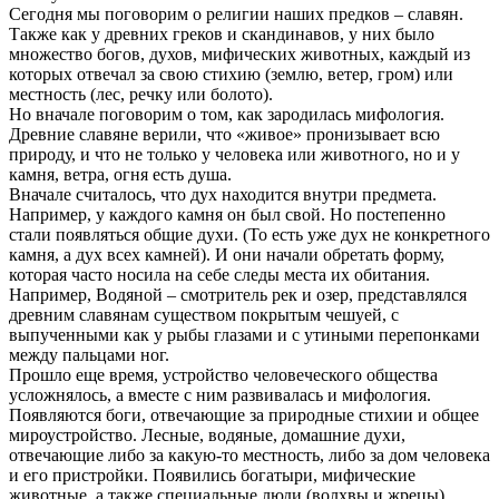
Сегодня мы поговорим о религии наших предков – славян.
Также как у древних греков и скандинавов, у них было
множество богов, духов, мифических животных, каждый из
которых отвечал за свою стихию (землю, ветер, гром) или
местность (лес, речку или болото).
Но вначале поговорим о том, как зародилась мифология.
Древние славяне верили, что «живое» пронизывает всю
природу, и что не только у человека или животного, но и у
камня, ветра, огня есть душа.
Вначале считалось, что дух находится внутри предмета.
Например, у каждого камня он был свой. Но постепенно
стали появляться общие духи. (То есть уже дух не конкретного
камня, а дух всех камней). И они начали обретать форму,
которая часто носила на себе следы места их обитания.
Например, Водяной – смотритель рек и озер, представлялся
древним славянам существом покрытым чешуей, с
выпученными как у рыбы глазами и с утиными перепонками
между пальцами ног.
Прошло еще время, устройство человеческого общества
усложнялось, а вместе с ним развивалась и мифология.
Появляются боги, отвечающие за природные стихии и общее
мироустройство. Лесные, водяные, домашние духи,
отвечающие либо за какую-то местность, либо за дом человека
и его пристройки. Появились богатыри, мифические
животные, а также специальные люди (волхвы и жрецы),