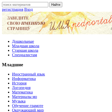
регистрация
Вход
Дошкольные
Младшая школа
Старшая школа
Специалистам
Младшие
Иностранный язык
Информатика
История
Логопедия
Математика
Материалы мо
Музыка
Обучение грамоте
Окружающий мир