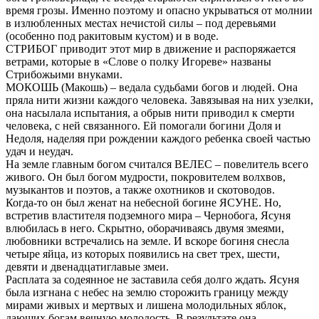
время грозы. Именно поэтому и опасно укрываться от молнии
в излюбленных местах нечистой силы – под деревьями
(особенно под ракитовым кустом) и в воде.
СТРИБОГ приводит этот мир в движение и распоряжается
ветрами, которые в «Слове о полку Игореве» названы
Стрибожьими внуками.
МОКОШЬ (Макошь) – ведала судьбами богов и людей. Она
пряла нити жизни каждого человека. Завязывая на них узелки,
она насылала испытания, а обрыв нити приводил к смерти
человека, с ней связанного. Ей помогали богини Доля и
Недоля, наделяя при рождении каждого ребенка своей частью
удач и неудач.
На земле главным богом считался ВЕЛЕС – повелитель всего
живого. Он был богом мудрости, покровителем волхвов,
музыкантов и поэтов, а также охотников и скотоводов.
Когда-то он был женат на небесной богине ЯСУНЕ. Но,
встретив властителя подземного мира – Чернобога, Ясуня
влюбилась в него. Скрытно, оборачиваясь двумя змеями,
любовники встречались на земле. И вскоре богиня снесла
четыре яйца, из которых появились на свет трех, шести,
девяти и двенадцатиглавые змеи.
Расплата за содеянное не заставила себя долго ждать. Ясуня
была изгнана с небес на землю сторожить границу между
мирами живых и мертвых и лишена молодильных яблок,
дающих богам вечную молодость. В результате она