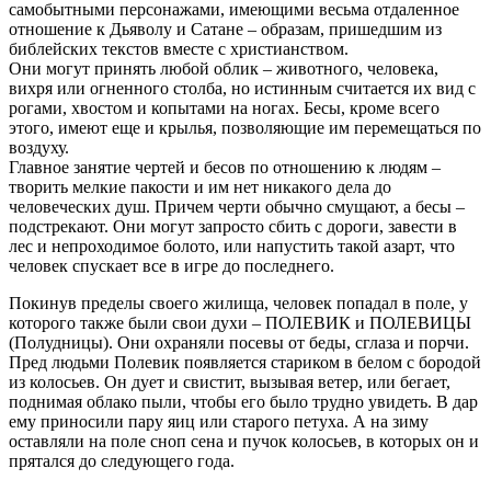
самобытными персонажами, имеющими весьма отдаленное
отношение к Дьяволу и Сатане – образам, пришедшим из
библейских текстов вместе с христианством.
Они могут принять любой облик – животного, человека,
вихря или огненного столба, но истинным считается их вид с
рогами, хвостом и копытами на ногах. Бесы, кроме всего
этого, имеют еще и крылья, позволяющие им перемещаться по
воздуху.
Главное занятие чертей и бесов по отношению к людям –
творить мелкие пакости и им нет никакого дела до
человеческих душ. Причем черти обычно смущают, а бесы –
подстрекают. Они могут запросто сбить с дороги, завести в
лес и непроходимое болото, или напустить такой азарт, что
человек спускает все в игре до последнего.
Покинув пределы своего жилища, человек попадал в поле, у
которого также были свои духи – ПОЛЕВИК и ПОЛЕВИЦЫ
(Полудницы). Они охраняли посевы от беды, сглаза и порчи.
Пред людьми Полевик появляется стариком в белом с бородой
из колосьев. Он дует и свистит, вызывая ветер, или бегает,
поднимая облако пыли, чтобы его было трудно увидеть. В дар
ему приносили пару яиц или старого петуха. А на зиму
оставляли на поле сноп сена и пучок колосьев, в которых он и
прятался до следующего года.