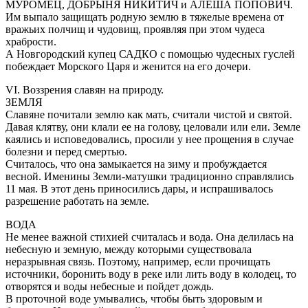
МУРОМЕЦ, ДОБРЫНЯ НИКИТИЧ и АЛЕША ПОПОВИЧ.
Им выпало защищать родную землю в тяжелые времена от
вражьих полчищ и чудовищ, проявляя при этом чудеса
храбрости.
А Новгородский купец САДКО с помощью чудесных гуслей
побеждает Морского Царя и женится на его дочери.
VI. Воззрения славян на природу.
ЗЕМЛЯ
Славяне почитали землю как мать, считали чистой и святой.
Давая клятву, они клали ее на голову, целовали или ели. Земле
каялись и исповедовались, просили у нее прощения в случае
болезни и перед смертью.
Считалось, что она замыкается на зиму и пробуждается
весной. Именины Земли-матушки традиционно справлялись
11 мая. В этот день приносились дары, и испрашивалось
разрешение работать на земле.
ВОДА
Не менее важной стихией считалась и вода. Она делилась на
небесную и земную, между которыми существовала
неразрывная связь. Поэтому, например, если прочищать
источники, боронить воду в реке или лить воду в колодец, то
отворятся и воды небесные и пойдет дождь.
В проточной воде умывались, чтобы быть здоровым и