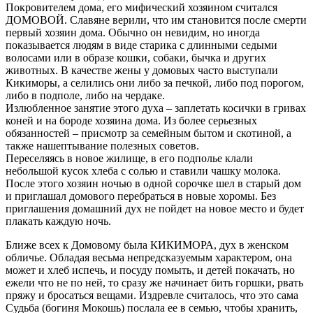
Покровителем дома, его мифический хозяином считался
ДОМОВОЙ. Славяне верили, что им становится после смерти
первый хозяин дома. Обычно он невидим, но иногда
показывается людям в виде старика с длинными седыми
волосами или в образе кошки, собаки, бычка и других
животных. В качестве жены у домовых часто выступали
Кикиморы, а селились они либо за печкой, либо под порогом,
либо в подполе, либо на чердаке.
Излюбленное занятие этого духа – заплетать косички в гривах
коней и на бороде хозяина дома. Из более серьезных
обязанностей – присмотр за семейным бытом и скотиной, а
также нашептывание полезных советов.
Переселяясь в новое жилище, в его подполье клали
небольшой кусок хлеба с солью и ставили чашку молока.
После этого хозяин ночью в одной сорочке шел в старый дом
и приглашал домового перебраться в новые хоромы. Без
приглашения домашний дух не пойдет на новое место и будет
плакать каждую ночь.
Ближе всех к Домовому была КИКИМОРА, дух в женском
обличье. Обладая весьма непредсказуемым характером, она
может и хлеб испечь, и посуду помыть, и детей покачать, но
ежели что не по ней, то сразу же начинает бить горшки, рвать
пряжу и бросаться вещами. Издревле считалось, что это сама
Судьба (богиня Мокошь) послала ее в семью, чтобы хранить,