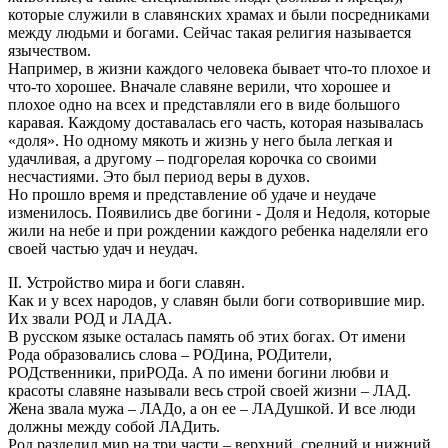
которые служили в славянских храмах и были посредниками
между людьми и богами. Сейчас такая религия называется
язычеством.
Например, в жизни каждого человека бывает что-то плохое и
что-то хорошее. Вначале славяне верили, что хорошее и
плохое одно на всех и представляли его в виде большого
каравая. Каждому доставалась его часть, которая называлась
«доля». Но одному мякоть и жизнь у него была легкая и
удачливая, а другому – подгорелая корочка со своими
несчастиями. Это был период веры в духов.
Но прошло время и представление об удаче и неудаче
изменилось. Появились две богини - Доля и Недоля, которые
жили на небе и при рождении каждого ребенка наделяли его
своей частью удач и неудач.
II. Устройство мира и боги славян.
Как и у всех народов, у славян были боги сотворившие мир.
Их звали РОД и ЛАДА.
В русском языке осталась память об этих богах. От имени
Рода образовались слова – РОДина, РОДители,
РОДственники, приРОДа. А по имени богини любви и
красоты славяне называли весь строй своей жизни – ЛАД.
Жена звала мужа – ЛАДо, а он ее – ЛАДушкой. И все люди
должны между собой ЛАДить.
Род разделил мир на три части – верхний, средний и нижний.