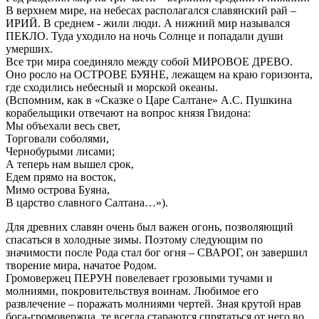
В верхнем мире, на небесах располагался славянский рай –
ИРИЙ. В среднем - жили люди. А нижний мир назывался
ПЕКЛО. Туда уходило на ночь Солнце и попадали души
умерших.
Все три мира соединяло между собой МИРОВОЕ ДРЕВО.
Оно росло на ОСТРОВЕ БУЯНЕ, лежащем на краю горизонта,
где сходились небесный и морской океаны.
(Вспомним, как в «Сказке о Царе Салтане» А.С. Пушкина
корабельщики отвечают на вопрос князя Гвидона:
Мы объехали весь свет,
Торговали соболями,
Чернобурыми лисами;
А теперь нам вышел срок,
Едем прямо на восток,
Мимо острова Буяна,
В царство славного Салтана…»).
Для древних славян очень был важен огонь, позволяющий
спасаться в холодные зимы. Поэтому следующим по
значимости после Рода стал бог огня – СВАРОГ, он завершил
творение мира, начатое Родом.
Громовержец ПЕРУН повелевает грозовыми тучами и
молниями, покровительствуя воинам. Любимое его
развлечение – поражать молниями чертей. Зная крутой нрав
бога-громовержца, те всегда стараются спрятаться от него во