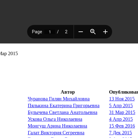
Мар 2015
Автор
Опубликова
Чуранова Гилян Михайловна
13 Ноя 2015
Пялькина Екатерина Григорьевна
5 Апр 2015
Булычева Светлана Анатольевна
31 Мар 2015
Ускова Ольга Николаевна
4 Апр 2015
Монгуш Арина Николаевна
15 Фев 2016
Галат Виктория Сегреевна
7 Дек 2015