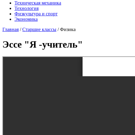
Техническая механика
Технология
Физкультура и спорт
Экономика
Главная
/
Старшие классы
/
Физика
Эссе "Я -учитель"