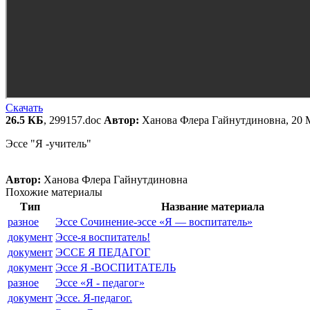
Скачать
26.5 КБ
, 299157.doc
Автор:
Ханова Флера Гайнутдиновна, 20 
Эссе "Я -учитель"
Автор:
Ханова Флера Гайнутдиновна
Похожие материалы
Тип
Название материала
разное
Эссе Сочинение-эссе «Я — воспитатель»
документ
Эссе-я воспитатель!
документ
ЭССЕ Я ПЕДАГОГ
документ
Эссе Я -ВОСПИТАТЕЛЬ
разное
Эссе «Я - педагог»
документ
Эссе. Я-педагог.