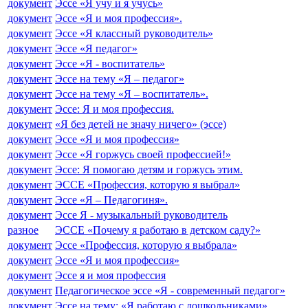
документ
Эссе «Я учу и я учусь»
документ
Эссе «Я и моя профессия».
документ
Эссе «Я классный руководитель»
документ
Эссе «Я педагог»
документ
Эссе «Я - воспитатель»
документ
Эссе на тему «Я – педагог»
документ
Эссе на тему «Я – воспитатель».
документ
Эссе: Я и моя профессия.
документ
«Я без детей не значу ничего» (эссе)
документ
Эссе «Я и моя профессия»
документ
Эссе «Я горжусь своей профессией!»
документ
Эссе: Я помогаю детям и горжусь этим.
документ
ЭССЕ «Профессия, которую я выбрал»
документ
Эссе «Я – Педагогиня».
документ
Эссе Я - музыкальный руководитель
разное
ЭССЕ «Почему я работаю в детском саду?»
документ
Эссе «Профессия, которую я выбрала»
документ
Эссе «Я и моя профессия»
документ
Эссе я и моя профессия
документ
Педагогическое эссе «Я - современный педагог»
документ
Эссе на тему: «Я работаю с дошкольниками»