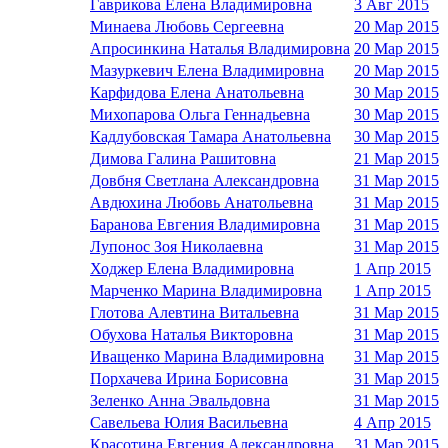
Гаврикова Елена Владимировна
3 Авг 2015
Минаева Любовь Сергеевна
20 Мар 2015
Апросинкина Наталья Владимировна
20 Мар 2015
Мазуркевич Елена Владимировна
20 Мар 2015
Карфидова Елена Анатольевна
30 Мар 2015
Михопарова Ольга Геннадьевна
30 Мар 2015
Кадлубовская Тамара Анатольевна
30 Мар 2015
Димова Галина Рашитовна
21 Мар 2015
Довбня Светлана Александровна
31 Мар 2015
Авдюхина Любовь Анатольевна
31 Мар 2015
Баранова Евгения Владимировна
31 Мар 2015
Лупонос Зоя Николаевна
31 Мар 2015
Ходжер Елена Владимировна
1 Апр 2015
Марченко Марина Владимировна
1 Апр 2015
Глотова Алевтина Витальевна
31 Мар 2015
Обухова Наталья Викторовна
31 Мар 2015
Иващенко Марина Владимировна
31 Мар 2015
Порхачева Ирина Борисовна
31 Мар 2015
Зеленко Анна Эвальдовна
31 Мар 2015
Савельева Юлия Васильевна
4 Апр 2015
Красотина Евгения Александровна
31 Мар 2015